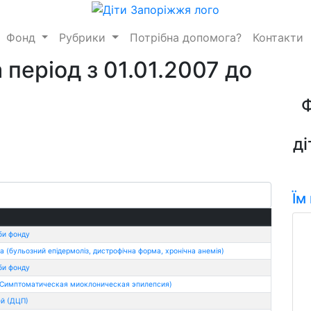
Фонд
Рубрики
Потрібна допомога?
Контакти
 період з 01.01.2007 до
ді
Їм
би фонду
(бульозний епідермоліз, дистрофічна форма, хронічна анемія)
би фонду
(Симптоматическая миоклоническая эпилепсия)
й (ДЦП)