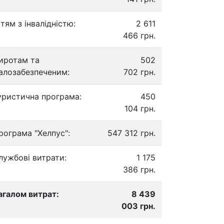
ітям з інвалідністю:
2 611
466 грн.
иротам та
502
алозабезпеченим:
702 грн.
уристична програма:
450
104 грн.
рограма "Хелпус":
547 312 грн.
лужбові витрати:
1 175
386 грн.
агалом витрат:
8 439
003 грн.