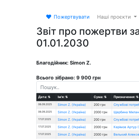
Пожертвувати
Наші проєкти
Звіт про пожертви за
01.01.2030
Благодійник: Simon Z.
Всього зібрано: 9 900 грн
Дата:
⇅
Ім'я:
⇅
Сума:
⇅
Призначення:
⇅
06.09.2025
Simon Z. (Україна)
200 грн
Службові потре
06.09.2025
Simon Z. (Україна)
2000 грн
Щербина Милана 
17.07.2025
Simon Z. (Україна)
200 грн
Службові потре
17.07.2025
Simon Z. (Україна)
2000 грн
Керімов Артур 
17.07.2025
Simon Z. (Україна)
2000 грн
Велький Алексе