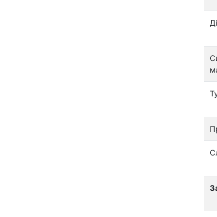
Д
С
м
Т
П
С
З