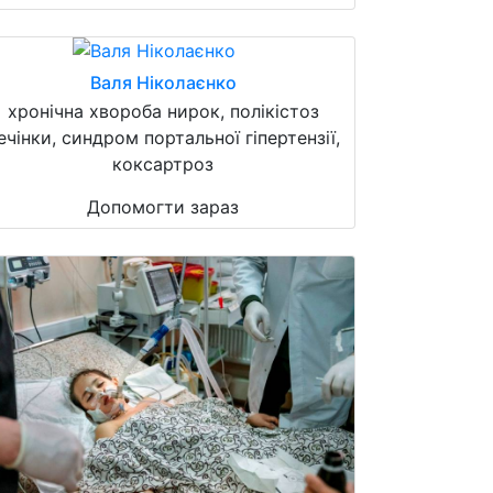
Валя Ніколаєнко
хронічна хвороба нирок, полікістоз
ечінки, синдром портальної гіпертензії,
коксартроз
Допомогти зараз