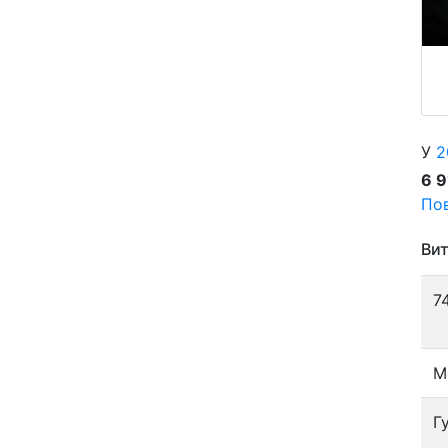
У
2
6 
Пов
Вит
7
М
Г