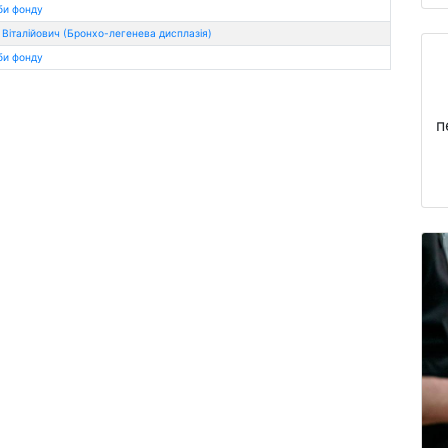
би фонду
Віталійович (Бронхо-легенева дисплазія)
би фонду
п