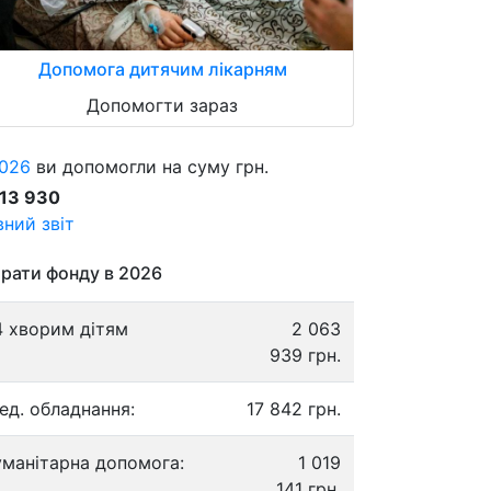
Допомога дитячим лікарням
Допомогти зараз
026
ви допомогли на суму грн.
913 930
ний звіт
рати фонду в 2026
4 хворим дітям
2 063
939 грн.
ед. обладнання:
17 842 грн.
уманітарна допомога:
1 019
141 грн.