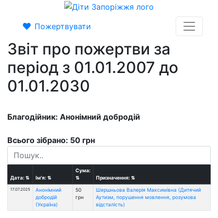
Пожертвувати
Звіт про пожертви за
період з 01.01.2007 до
01.01.2030
Благодійник: Анонімний добродій
Всього зібрано: 50 грн
Сума:
Дата:
⇅
Ім'я:
⇅
⇅
Призначення:
⇅
17.07.2025
Анонімний
50
Шершньова Валерія Максимівна (Дитячий
добродій
грн
Аутизм, порушення мовлення, розумова
(Україна)
відсталість)