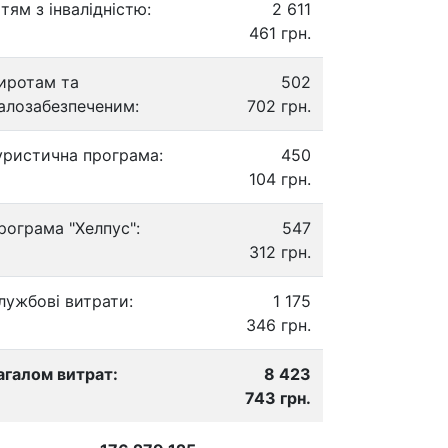
ітям з інвалідністю:
2 611
461 грн.
иротам та
502
алозабезпеченим:
702 грн.
уристична програма:
450
104 грн.
рограма "Хелпус":
547
312 грн.
лужбові витрати:
1 175
346 грн.
агалом витрат:
8 423
743 грн.