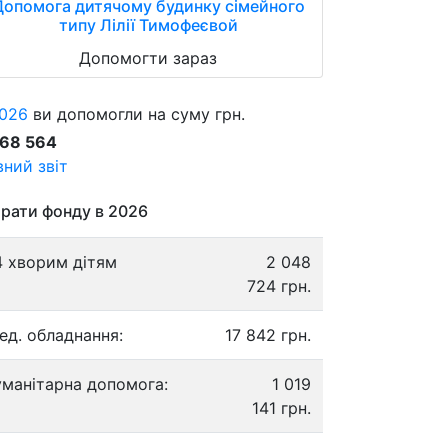
Допомога дитячому будинку сімейного
типу Лілії Тимофеєвой
Допомогти зараз
026
ви допомогли на суму грн.
868 564
ний звіт
рати фонду в 2026
4 хворим дітям
2 048
724 грн.
ед. обладнання:
17 842 грн.
уманітарна допомога:
1 019
141 грн.