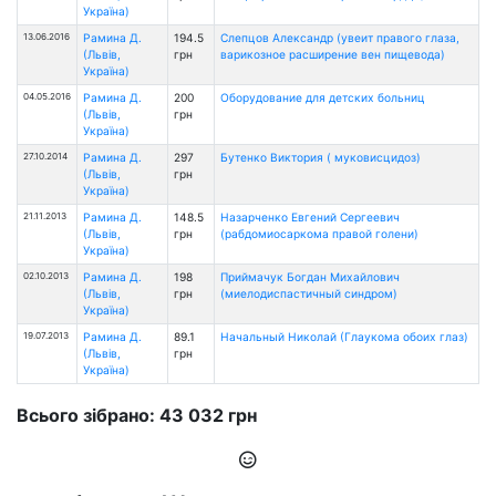
Україна)
13.06.2016
Рамина Д.
194.5
Слепцов Александр (увеит правого глаза,
(Львів,
грн
варикозное расширение вен пищевода)
Україна)
04.05.2016
Рамина Д.
200
Оборудование для детских больниц
(Львів,
грн
Україна)
27.10.2014
Рамина Д.
297
Бутенко Виктория ( муковисцидоз)
(Львів,
грн
Україна)
21.11.2013
Рамина Д.
148.5
Назарченко Евгений Сергеевич
(Львів,
грн
(рабдомиосаркома правой голени)
Україна)
02.10.2013
Рамина Д.
198
Приймачук Богдан Михайлович
(Львів,
грн
(миелодиспастичный синдром)
Україна)
19.07.2013
Рамина Д.
89.1
Начальный Николай (Глаукома обоих глаз)
(Львів,
грн
Україна)
Всього зібрано: 43 032 грн