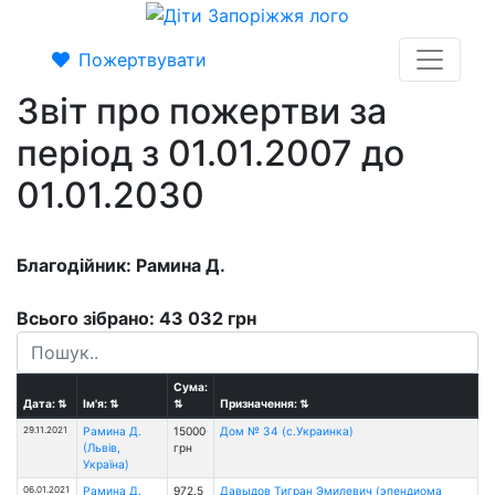
Пожертвувати
Звіт про пожертви за
період з 01.01.2007 до
01.01.2030
Благодійник: Рамина Д.
Всього зібрано: 43 032 грн
Сума:
Дата:
⇅
Ім'я:
⇅
⇅
Призначення:
⇅
29.11.2021
Рамина Д.
15000
Дом № 34 (с.Украинка)
(Львів,
грн
Україна)
06.01.2021
Рамина Д.
972.5
Давыдов Тигран Эмилевич (эпендиома