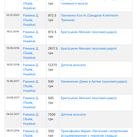
(Львів,
грн
головного мозга)
Україна)
02.10.2020
Рамина Д.
972.5
Панченко Костя (Cиндром Клиппеля-
(Львів,
грн
Треноне)
Україна)
19.12.2019
Рамина Д.
972.5
Братушкин Михаил (муковисцидоз)
(Львів,
грн
Україна)
19.09.2018
Рамина Д.
2917.5
Братушкин Михаил (муковисцидоз)
(Львів,
грн
Україна)
16.02.2018
Рамина Д.
12270
Дитяче екосело
(Львів,
грн
Україна)
10.08.2017
Рамина Д.
500
Семенихин Дима и Артем (муковисцидоз)
(Львів,
грн
Україна)
23.06.2017
Рамина Д.
500
Братушкин Михаил (муковисцидоз)
(Львів,
грн
Україна)
04.02.2017
Рамина Д.
7500
Дитяче екосело
(Львів,
грн
Україна)
08.07.2016
Рамина Д.
300
Прокофьева Мария (Легечная гипертензия
(Львів,
грн
асоциированная с пороком сердца)