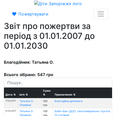
Пожертвувати
Звіт про пожертви за
період з 01.01.2007 до
01.01.2030
Благодійник: Татьяна О.
Всього зібрано: 547 грн
Сума:
Дата:
⇅
Ім'я:
⇅
⇅
Призначення:
⇅
17.03.2017
Татьяна О.
100
Благодійна допомога
(Україна)
грн
01.03.2017
Татьяна О.
100
Бабіч Іван (ДЦП, сенсоневральна глухота
(Україна)
грн
IV ступеня)