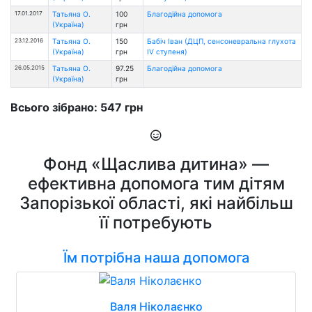
17.01.2017
Татьяна О.
100
Благодійна допомога
(Україна)
грн
23.12.2016
Татьяна О.
150
Бабіч Іван (ДЦП, сенсоневральна глухота
(Україна)
грн
IV ступеня)
26.05.2015
Татьяна О.
97.25
Благодійна допомога
(Україна)
грн
Всього зібрано: 547 грн
Фонд «Щаслива дитина» —
ефективна допомога тим дітям
Запорізької області, які найбільш
її потребують
Їм потрібна наша допомога
Валя Ніколаєнко