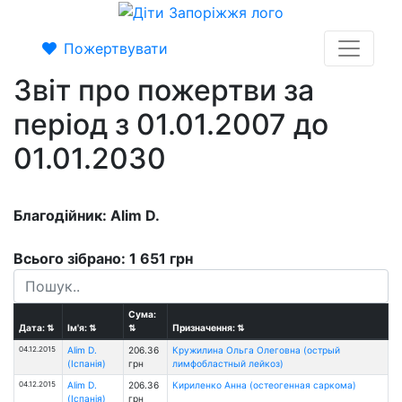
Пожертвувати
Звіт про пожертви за
період з 01.01.2007 до
01.01.2030
Благодійник: Alim D.
Всього зібрано: 1 651 грн
Сума:
Дата:
⇅
Ім'я:
⇅
⇅
Призначення:
⇅
04.12.2015
Alim D.
206.36
Кружилина Ольга Олеговна (острый
(Іспанія)
грн
лимфобластный лейкоз)
04.12.2015
Alim D.
206.36
Кириленко Анна (остеогенная саркома)
(Іспанія)
грн