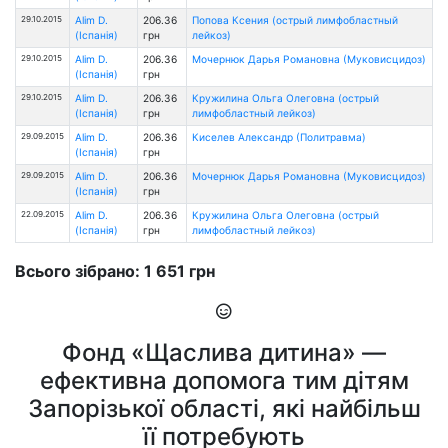
29.10.2015
Alim D.
206.36
Попова Ксения (острый лимфобластный
(Іспанія)
грн
лейкоз)
29.10.2015
Alim D.
206.36
Мочернюк Дарья Романовна (Муковисцидоз)
(Іспанія)
грн
29.10.2015
Alim D.
206.36
Кружилина Ольга Олеговна (острый
(Іспанія)
грн
лимфобластный лейкоз)
29.09.2015
Alim D.
206.36
Киселев Александр (Политравма)
(Іспанія)
грн
29.09.2015
Alim D.
206.36
Мочернюк Дарья Романовна (Муковисцидоз)
(Іспанія)
грн
22.09.2015
Alim D.
206.36
Кружилина Ольга Олеговна (острый
(Іспанія)
грн
лимфобластный лейкоз)
Всього зібрано: 1 651 грн
Фонд «Щаслива дитина» —
ефективна допомога тим дітям
Запорізької області, які найбільш
її потребують