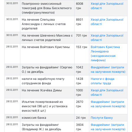
30.12.2011
Позитронно-эмиссионный
6008
Хворі діти Запорізької
томограф для Вовы Бесклепного
грн
області
(лимфогранулематоз)
30.12.2011
На лечение Слепцова
8931
Хворі діти Запорізької
Александра с личных счетов
грн
області
родителей
30.12.2011
На лечение Шевченко Максима с
701 грн
Хворі діти Запорізької
личных счетов родителей
області
29.12.2011
На лечение Войтович Кристины
153 грн
Войтович Кристина
Леонидовна
(неходжкинская
лимфома)
29.12.2011
Затраты на фандрайзинг (Сергею
1042
Фандрейзинг (витрати
О.) за декабрь
грн
на залучення пожертв)
29.12.2011
налоги на заработную плату
1428
Налоги с фонда
сотрудников фонда
грн
оплаты труда
29.12.2011
На лечение Усачёва Димы
1000
Хворі діти Запорізької
грн
області
29.12.2011
Изъятие пожертвований из
2670
Фандрейзинг (витрати
емкостей (96 шт.) и установка
грн
на залучення пожертв)
емкостей(4 шт.)
29.12.2011
комиссия банка
24 грн
Послуги банку
29.12.2011
Затраты на фандрайзинг
3604
Фандрейзинг (витрати
(Владимир Ж.) за декабрь
грн
на залучення пожертв)