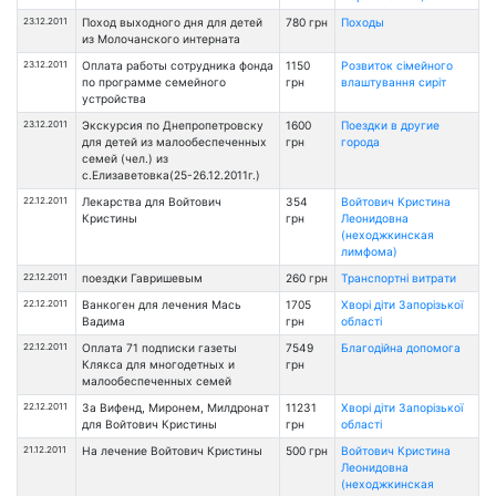
23.12.2011
Поход выходного дня для детей
780 грн
Походы
из Молочанского интерната
23.12.2011
Оплата работы сотрудника фонда
1150
Розвиток сімейного
по программе семейного
грн
влаштування сиріт
устройства
23.12.2011
Экскурсия по Днепропетровску
1600
Поездки в другие
для детей из малообеспеченных
грн
города
семей (чел.) из
с.Елизаветовка(25-26.12.2011г.)
22.12.2011
Лекарства для Войтович
354
Войтович Кристина
Кристины
грн
Леонидовна
(неходжкинская
лимфома)
22.12.2011
поездки Гавришевым
260 грн
Транспортні витрати
22.12.2011
Ванкоген для лечения Мась
1705
Хворі діти Запорізької
Вадима
грн
області
22.12.2011
Оплата 71 подписки газеты
7549
Благодійна допомога
Клякса для многодетных и
грн
малообеспеченных семей
22.12.2011
За Вифенд, Миронем, Милдронат
11231
Хворі діти Запорізької
для Войтович Кристины
грн
області
21.12.2011
На лечение Войтович Кристины
500 грн
Войтович Кристина
Леонидовна
(неходжкинская