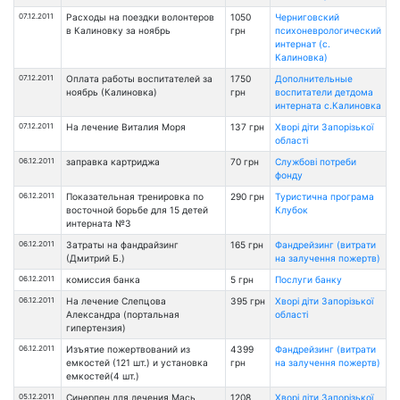
07.12.2011
Расходы на поездки волонтеров
1050
Черниговский
в Калиновку за ноябрь
грн
психоневрологический
интернат (с.
Калиновка)
07.12.2011
Оплата работы воспитателей за
1750
Дополнительные
ноябрь (Калиновка)
грн
воспитатели детдома
интерната с.Калиновка
07.12.2011
На лечение Виталия Моря
137 грн
Хворі діти Запорізької
області
06.12.2011
заправка картриджа
70 грн
Службові потреби
фонду
06.12.2011
Показательная тренировка по
290 грн
Туристична програма
восточной борьбе для 15 детей
Клубок
интерната №3
06.12.2011
Затраты на фандрайзинг
165 грн
Фандрейзинг (витрати
(Дмитрий Б.)
на залучення пожертв)
06.12.2011
комиссия банка
5 грн
Послуги банку
06.12.2011
На лечение Слепцова
395 грн
Хворі діти Запорізької
Александра (портальная
області
гипертензия)
06.12.2011
Изъятие пожертвований из
4399
Фандрейзинг (витрати
емкостей (121 шт.) и установка
грн
на залучення пожертв)
емкостей(4 шт.)
05.12.2011
Синерпен для лечения Мась
1208
Хворі діти Запорізької