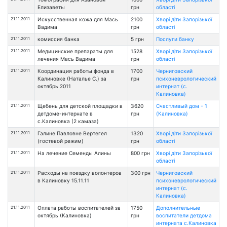
Елизаветы
грн
області
21.11.2011
Искусственная кожа для Мась
2100
Хворі діти Запорізької
Вадима
грн
області
21.11.2011
комиссия банка
5 грн
Послуги банку
21.11.2011
Медицинские препараты для
1528
Хворі діти Запорізької
лечения Мась Вадима
грн
області
21.11.2011
Координация работы фонда в
1700
Черниговский
Калиновке (Наталье С.) за
грн
психоневрологический
октябрь 2011
интернат (с.
Калиновка)
21.11.2011
Щебень для детской площадки в
3620
Счастливый дом - 1
детдоме-интернате в
грн
(Калиновка)
с.Калиновка (2 камаза)
21.11.2011
Галине Павловне Вертегел
1320
Хворі діти Запорізької
(гостевой режим)
грн
області
21.11.2011
На лечение Семенды Алины
800 грн
Хворі діти Запорізької
області
21.11.2011
Расходы на поездку волонтеров
300 грн
Черниговский
в Калиновку 15.11.11
психоневрологический
интернат (с.
Калиновка)
21.11.2011
Оплата работы воспитателей за
1750
Дополнительные
октябрь (Калиновка)
грн
воспитатели детдома
интерната с.Калиновка