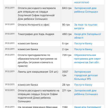
носоглотки)
31.12.2011
Оплата расходного материала
640 грн
Запорожский дом
для операции на сердце
ребёнка Солнышко
Зозулиной Софии подопечной
Дом ребенка Солнышко
31.12.2011
Оплата Интернета в офис
90 грн
Зв язок та поштові
витрати
31.12.2011
Томография для Харь Андрея
460 грн
Хворі діти Запорізької
області
31.12.2011
комиссия банка
5 грн
Послуги банку
31.12.2011
комиссия банка
2 грн
Послуги банку
31.12.2011
Оплата преподавателю по
729 грн
Образовательная
образовательной программе за
программа для сирот
декабрь (игровая комната в
интернатов Зап.обл.
приюте)
31.12.2011
Лампы для кварцевания (24 шт.)
3557
Запорожская
грн
городская детская
больница №5
31.12.2011
комиссия банка
28 грн
Послуги банку
31.12.2011
Оплата расходного материала на
271 грн
Запорожский дом
операцию сердца Зозуля Софии
ребёнка Солнышко
подопечной Дома ребенка
Солнышко
31.12.2011
На лечение Шевченко Максима
1160
Хворі діти Запорізької