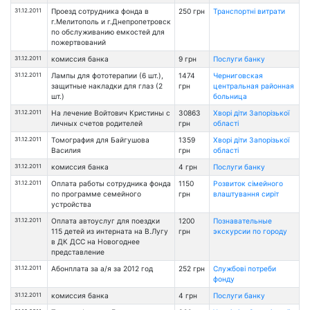
31.12.2011
Проезд сотрудника фонда в
250 грн
Транспортні витрати
г.Мелитополь и г.Днепропетровск
по обслуживанию емкостей для
пожертвований
31.12.2011
комиссия банка
9 грн
Послуги банку
31.12.2011
Лампы для фототерапии (6 шт.),
1474
Черниговская
защитные накладки для глаз (2
грн
центральная районная
шт.)
больница
31.12.2011
На лечение Войтович Кристины с
30863
Хворі діти Запорізької
личных счетов родителей
грн
області
31.12.2011
Томография для Байгушова
1359
Хворі діти Запорізької
Василия
грн
області
31.12.2011
комиссия банка
4 грн
Послуги банку
31.12.2011
Оплата работы сотрудника фонда
1150
Розвиток сімейного
по программе семейного
грн
влаштування сиріт
устройства
31.12.2011
Оплата автоуслуг для поездки
1200
Познавательные
115 детей из интерната на В.Лугу
грн
экскурсии по городу
в ДК ДСС на Новогоднее
представление
31.12.2011
Абонплата за а/я за 2012 год
252 грн
Службові потреби
фонду
31.12.2011
комиссия банка
4 грн
Послуги банку