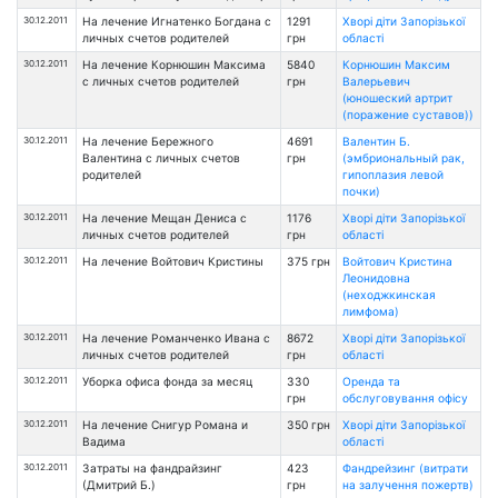
30.12.2011
На лечение Игнатенко Богдана с
1291
Хворі діти Запорізької
личных счетов родителей
грн
області
30.12.2011
На лечение Корнюшин Максима
5840
Корнюшин Максим
с личных счетов родителей
грн
Валерьевич
(юношеский артрит
(поражение суставов))
30.12.2011
На лечение Бережного
4691
Валентин Б.
Валентина с личных счетов
грн
(эмбриональный рак,
родителей
гипоплазия левой
почки)
30.12.2011
На лечение Мещан Дениса с
1176
Хворі діти Запорізької
личных счетов родителей
грн
області
30.12.2011
На лечение Войтович Кристины
375 грн
Войтович Кристина
Леонидовна
(неходжкинская
лимфома)
30.12.2011
На лечение Романченко Ивана с
8672
Хворі діти Запорізької
личных счетов родителей
грн
області
30.12.2011
Уборка офиса фонда за месяц
330
Оренда та
грн
обслуговування офісу
30.12.2011
На лечение Снигур Романа и
350 грн
Хворі діти Запорізької
Вадима
області
30.12.2011
Затраты на фандрайзинг
423
Фандрейзинг (витрати
(Дмитрий Б.)
грн
на залучення пожертв)