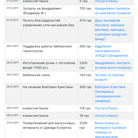
27.12.2011
комиссия банка
5 грн
Послуги банку
27.12.2011
Затраты на фандрайзинг
700 грн
Фандрейзинг (витрати
(Владимир Ж.)
на залучення пожертв)
27.12.2011
Печать благодарностей
470 грн
Друк матеріалів
управлению сети магазинов Ева
(буклети, зовнішня
реклама, прапорці,
сувенірна продукція
фонду)
26.12.2011
Поддержка работы библиотеки
200 грн
Відділення
гематологии
онкогематології
ЗОКДЛ (обладнання)
26.12.2011
Изготовление ручек с логотипом
2300
Фандрейзинг (витрати
фонда (1000 шт.)
грн
на залучення пожертв)
26.12.2011
Мобильная связь
140 грн
Зв язок та поштові
витрати
26.12.2011
На лечение Войтович Кристины
300 грн
Войтович Кристина
Леонидовна
(неходжкинская
лимфома)
26.12.2011
комиссия банка
119 грн
Послуги банку
26.12.2011
комиссия банка
18 грн
Послуги банку
23.12.2011
Пожертвования для выпускницы
3200
Выпускнице из
интерната от Девида Котрелла
грн
интерната (целевая
помощь от
жертвователя)