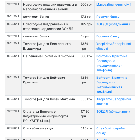
29.12.2011
Новогодние подарки приемным и
500 грн
Малозабезпечені сім ї
малообеспеченным семьям
29.12.2011
комиссия банка
173 грн
Послуги банку
28.12.2011
Новогодние поздравления в
165 грн
ЗОКДЛ (обладнання)
отделение кардиологии ЗОКДБ
28.12.2011
комиссия банка
2 грн
Послуги банку
28.12.2011
Томография для Бесклепного
1359
Хворі діти Запорізької
Владимира
грн
області
28.12.2011
На лечение Войтович Кристины
500 грн
Войтович Кристина
Леонидовна
(неходжкинская
лимфома)
28.12.2011
Томография для Войтович
1359
Войтович Кристина
Кристины
грн
Леонидовна
(неходжкинская
лимфома)
28.12.2011
Томография для Козак Максима
855 грн
Хворі діти Запорізької
області
28.12.2011
Оплата за Венозные
17190
ЗОКДЛ (обладнання)
педиатричные микро-порты
грн
POLYSITE (4 шт.)
28.12.2011
Служебные нужды
315 грн
Службові потреби
фонду