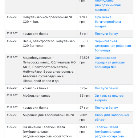
грн
Леонидовна
(неходжкинская
лимфома)
31.12.2011
Небулайзер компрессорный NE-
1780
Оріхівська
C29 = 1шт.
грн
багатопрофільна
лікарня
31.12.2011
комиссия банка
5 грн
Послуги банку
31.12.2011
Весы, электроотсос, небулайзер
3530
Черниговская
С29 Винталин
грн
центральная районная
больница
31.12.2011
Медоборудование -
33526
Запорожская
Пульсосксиметр, Облучатель НО
грн
городская детская
АФ 3, Электроотсасыватели,
больница №5
Небулайзер, Весы электронные,
Автоклав суховоздушный,
Шприцевой насос и др.
31.12.2011
комиссия банка
5 грн
Послуги банку
31.12.2011
Мобильная связь
35 грн
Зв язок та поштові
витрати
31.12.2011
комиссия банка
27 грн
Послуги банку
31.12.2011
Миронем для Хорликовой Ольги
2602
Хворі діти Запорізької
грн
області
31.12.2011
На лечение Телегий Павла
1500
Телегий Павел
(эмбриональная
грн
(эмбриональная
рабдомиосаркома носоглотки)
рабдомиосаркома