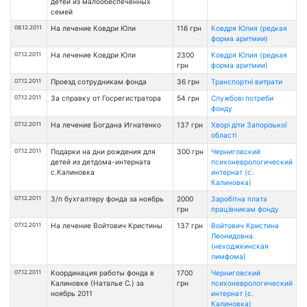
детей из малообеспеченных
семей
08.12.2011
На лечение Ковдри Юли
116 грн
Ковдря Юлия (редкая
форма аритмии)
07.12.2011
На лечение Ковдри Юли
2300
Ковдря Юлия (редкая
грн
форма аритмии)
07.12.2011
Проезд сотрудникам фонда
36 грн
Транспортні витрати
07.12.2011
За справку от Госрегистратора
54 грн
Службові потреби
фонду
07.12.2011
На лечение Богдана Игнатенко
137 грн
Хворі діти Запорізької
області
07.12.2011
Подарки на дни рождения для
300 грн
Черниговский
детей из детдома-интерната
психоневрологический
с.Калиновка
интернат (с.
Калиновка)
07.12.2011
З/п бухгалтеру фонда за ноябрь
2000
Заробітна плата
грн
працівникам фонду
07.12.2011
На лечение Войтович Кристины
137 грн
Войтович Кристина
Леонидовна
(неходжкинская
лимфома)
07.12.2011
Координация работы фонда в
1700
Черниговский
Калиновке (Наталье С.) за
грн
психоневрологический
ноябрь 2011
интернат (с.
Калиновка)