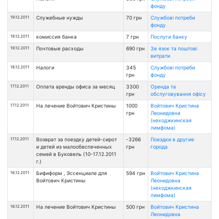
фонду
19.12.2011
Служебные нужды
70 грн
Службові потреби
фонду
19.12.2011
комиссия банка
7 грн
Послуги банку
19.12.2011
Почтовые расходы
690 грн
Зв язок та поштові
витрати
18.12.2011
Налоги
345
Службові потреби
грн
фонду
17.12.2011
Оплата аренды офиса за месяц
3300
Оренда та
грн
обслуговування офісу
17.12.2011
На лечение Войтович Кристины
1000
Войтович Кристина
грн
Леонидовна
(неходжкинская
лимфома)
17.12.2011
Возврат за поездку детей-сирот
-3266
Поездки в другие
и детей из малообеспеченных
грн
города
семей в Буковель (10-17.12.2011
г.)
16.12.2011
Бифиформ , Эссенциале для
594 грн
Войтович Кристина
Войтович Кристины
Леонидовна
(неходжкинская
лимфома)
16.12.2011
На лечение Войтович Кристины
500 грн
Войтович Кристина
Леонидовна