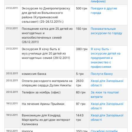
лимфома)
21.12.2011
Экскурсия по Днепропетровску
500 грн
Поездки в другие
для детей из Вольнянского
города
района (Куприяновский
сельсовет) (25-26.12.2011г.)
21.12.2011
Посещение катка для 25 детей из
150 грн
Познавательные
многодетных и
экскурсии по городу
малообеспеченных семей
(26.12.2011)
21.12.2011
Экскурсия Я хочу быть в
380 грн
Я хочу быть -
муз.училище для 20 детей из
экскурсии детей на
многодетных семей (29.12.2011)
предприятия и
знакомство с
профессиями
20.12.2011
комиссия банка
5 грн
Послуги банку
20.12.2011
Оплата расходного материала на
2630
Хворі діти Запорізької
операцию сердца Дулин Никиты
грн
області
20.12.2011
Телефон за ноябрь (офис)
60 грн
Зв язок та поштові
витрати
19.12.2011
На лечение Арины Прыймак
97 грн
Хворі діти Запорізької
області
19.12.2011
Ванкомицин для Кондрад
1443
Хворі діти Запорізької
Маргариты из дет.дом-интернат
грн
області
Калиновка
19.12.2011
Налоги
350 грн
Службові потреби