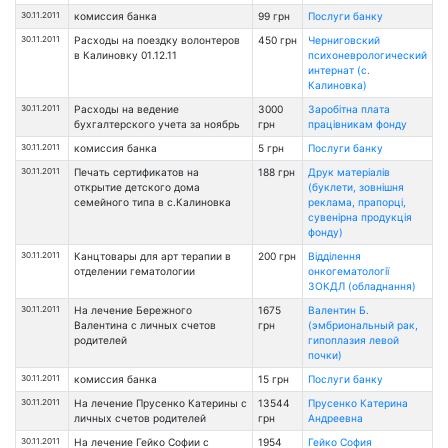
30.11.2011
комиссия банка
99 грн
Послуги банку
30.11.2011
Расходы на поездку волонтеров
450 грн
Черниговский
в Калиновку 01.12.11
психоневрологический
интернат (с.
Калиновка)
30.11.2011
Расходы на ведение
3000
Заробітна плата
бухгалтерского учета за ноябрь
грн
працівникам фонду
30.11.2011
комиссия банка
5 грн
Послуги банку
30.11.2011
Печать сертификатов на
188 грн
Друк матеріалів
открытие детского дома
(буклети, зовнішня
семейного типа в с.Калиновка
реклама, прапорці,
сувенірна продукція
фонду)
30.11.2011
Канцтовары для арт терапии в
200 грн
Відділення
отделении гематологии
онкогематології
ЗОКДЛ (обладнання)
30.11.2011
На лечение Бережного
1675
Валентин Б.
Валентина с личных счетов
грн
(эмбриональный рак,
родителей
гипоплазия левой
почки)
30.11.2011
комиссия банка
15 грн
Послуги банку
30.11.2011
На лечение Прусенко Катерины с
13544
Прусенко Катерина
личных счетов родителей
грн
Андреевна
30.11.2011
На лечение Гейко Софии с
1954
Гейко София