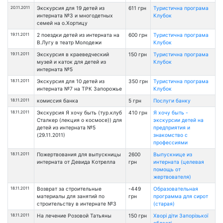
20.11.2011
Экскурсия для 19 детей из
611 грн
Туристична програма
интерната №3 и многодетных
Клубок
семей на о.Хортицу
19.11.2011
2 поездки детей из интерната на
600 грн
Туристична програма
В.Лугу в театр Молодежи
Клубок
19.11.2011
Экскурсия в краеведческий
150 грн
Туристична програма
музей и каток для детей из
Клубок
интерната №5
18.11.2011
Экскурсия для 10 детей из
350 грн
Туристична програма
интерната №7 на ТРК Запорожье
Клубок
18.11.2011
комиссия банка
5 грн
Послуги банку
18.11.2011
Экскурсия Я хочу быть (тур.клуб
410 грн
Я хочу быть -
Сталкер (лекция о космосе)) для
экскурсии детей на
детей из интерната №5
предприятия и
(29.11.2011)
знакомство с
профессиями
18.11.2011
Пожертвования для выпускницы
2600
Выпускнице из
интерната от Девида Котрелла
грн
интерната (целевая
помощь от
жертвователя)
18.11.2011
Возврат за строительные
-449
Образовательная
материалы для занятий по
грн
программа для сирот
строительству в интернате №3
(старая)
18.11.2011
На лечение Розовой Татьяны
150 грн
Хворі діти Запорізької