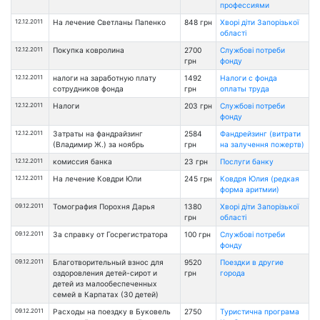
профессиями
12.12.2011
На лечение Светланы Папенко
848 грн
Хворі діти Запорізької
області
12.12.2011
Покупка ковролина
2700
Службові потреби
грн
фонду
12.12.2011
налоги на заработную плату
1492
Налоги с фонда
сотрудников фонда
грн
оплаты труда
12.12.2011
Налоги
203 грн
Службові потреби
фонду
12.12.2011
Затраты на фандрайзинг
2584
Фандрейзинг (витрати
(Владимир Ж.) за ноябрь
грн
на залучення пожертв)
12.12.2011
комиссия банка
23 грн
Послуги банку
12.12.2011
На лечение Ковдри Юли
245 грн
Ковдря Юлия (редкая
форма аритмии)
09.12.2011
Томография Порохня Дарья
1380
Хворі діти Запорізької
грн
області
09.12.2011
За справку от Госрегистратора
100 грн
Службові потреби
фонду
09.12.2011
Благотворительный взнос для
9520
Поездки в другие
оздоровления детей-сирот и
грн
города
детей из малообеспеченных
семей в Карпатах (30 детей)
09.12.2011
Расходы на поездку в Буковель
2750
Туристична програма