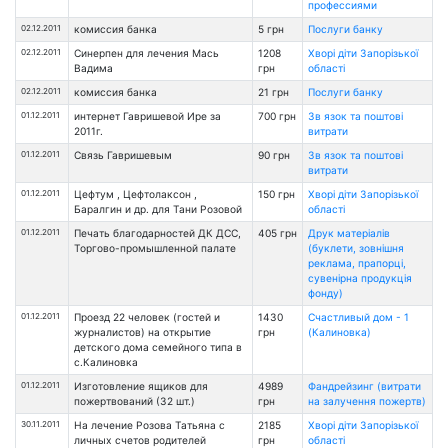
профессиями
02.12.2011
комиссия банка
5 грн
Послуги банку
02.12.2011
Синерпен для лечения Мась
1208
Хворі діти Запорізької
Вадима
грн
області
02.12.2011
комиссия банка
21 грн
Послуги банку
01.12.2011
интернет Гавришевой Ире за
700 грн
Зв язок та поштові
2011г.
витрати
01.12.2011
Связь Гавришевым
90 грн
Зв язок та поштові
витрати
01.12.2011
Цефтум , Цефтолаксон ,
150 грн
Хворі діти Запорізької
Баралгин и др. для Тани Розовой
області
01.12.2011
Печать благодарностей ДК ДСС,
405 грн
Друк матеріалів
Торгово-промышленной палате
(буклети, зовнішня
реклама, прапорці,
сувенірна продукція
фонду)
01.12.2011
Проезд 22 человек (гостей и
1430
Счастливый дом - 1
журналистов) на открытие
грн
(Калиновка)
детского дома семейного типа в
с.Калиновка
01.12.2011
Изготовление ящиков для
4989
Фандрейзинг (витрати
пожертвований (32 шт.)
грн
на залучення пожертв)
30.11.2011
На лечение Розова Татьяна с
2185
Хворі діти Запорізької
личных счетов родителей
грн
області