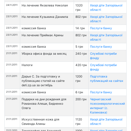
24.11.2011
На лечение Яковлева Николая
1320
Хворі діти Запорізької
грн
області
23.11.2011
На лечение Кузьмина Даниила
802 грн
Хворі діти Запорізької
області
23.11.2011
комиссия банка
14 грн
Послуги банку
23.11.2011
На лечение Приймак Арины
802 грн
Хворі діти Запорізької
області
23.11.2011
комиссия банка
5 грн
Послуги банку
21.11.2011
Уборка офиса фонда за месяц
240 грн
Службові потреби
фонду
21.11.2011
Налоги
420 грн
Службові потреби
фонду
21.11.2011
Дарье С. За подготовку и
1200
Подготовка
публикацию статей на сайте
грн
публикаций на сайтах
deti.zp.ua за октябрь
21.11.2011
комиссия банка
6 грн
Послуги банку
21.11.2011
Подарки на дни рождения для
200 грн
Черниговский
Романова Алеши, Бидненко
психоневрологический
Олега
интернат (с.
Калиновка)
21.11.2011
Искусственная кожа для
1120
Хворі діти Запорізької
Семенда Алины
грн
області
21.11.2011
Томография для Азановой
1000
Хворі діти Запорізької