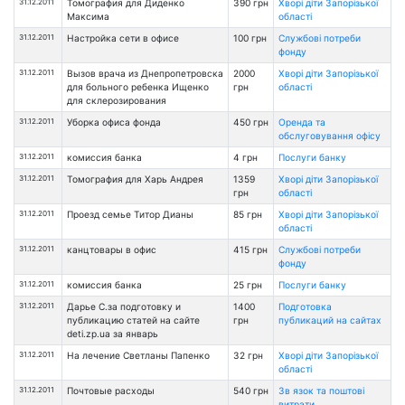
31.12.2011
Томография для Диденко
390 грн
Хворі діти Запорізької
Максима
області
31.12.2011
Настройка сети в офисе
100 грн
Службові потреби
фонду
31.12.2011
Вызов врача из Днепропетровска
2000
Хворі діти Запорізької
для больного ребенка Ищенко
грн
області
для склерозирования
31.12.2011
Уборка офиса фонда
450 грн
Оренда та
обслуговування офісу
31.12.2011
комиссия банка
4 грн
Послуги банку
31.12.2011
Томография для Харь Андрея
1359
Хворі діти Запорізької
грн
області
31.12.2011
Проезд семье Титор Дианы
85 грн
Хворі діти Запорізької
області
31.12.2011
канцтовары в офис
415 грн
Службові потреби
фонду
31.12.2011
комиссия банка
25 грн
Послуги банку
31.12.2011
Дарье С.за подготовку и
1400
Подготовка
публикацию статей на сайте
грн
публикаций на сайтах
deti.zp.ua за январь
31.12.2011
На лечение Светланы Папенко
32 грн
Хворі діти Запорізької
області
31.12.2011
Почтовые расходы
540 грн
Зв язок та поштові
витрати