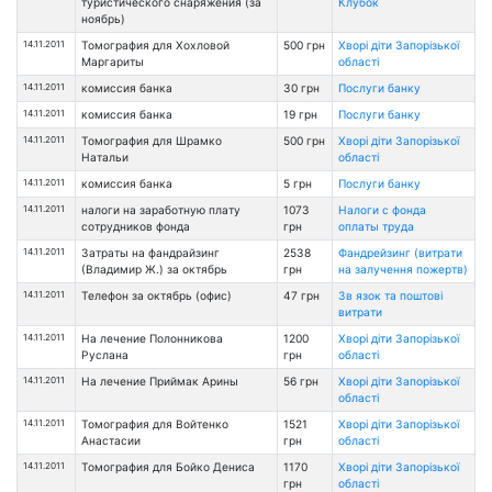
туристического снаряжения (за
Клубок
ноябрь)
14.11.2011
Томография для Хохловой
500 грн
Хворі діти Запорізької
Маргариты
області
14.11.2011
комиссия банка
30 грн
Послуги банку
14.11.2011
комиссия банка
19 грн
Послуги банку
14.11.2011
Томография для Шрамко
500 грн
Хворі діти Запорізької
Натальи
області
14.11.2011
комиссия банка
5 грн
Послуги банку
14.11.2011
налоги на заработную плату
1073
Налоги с фонда
сотрудников фонда
грн
оплаты труда
14.11.2011
Затраты на фандрайзинг
2538
Фандрейзинг (витрати
(Владимир Ж.) за октябрь
грн
на залучення пожертв)
14.11.2011
Телефон за октябрь (офис)
47 грн
Зв язок та поштові
витрати
14.11.2011
На лечение Полонникова
1200
Хворі діти Запорізької
Руслана
грн
області
14.11.2011
На лечение Приймак Арины
56 грн
Хворі діти Запорізької
області
14.11.2011
Томография для Войтенко
1521
Хворі діти Запорізької
Анастасии
грн
області
14.11.2011
Томография для Бойко Дениса
1170
Хворі діти Запорізької
грн
області