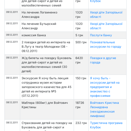
для детей-сирот и детей из
грн
Клубок
малообеспеченных семей
09.12.2011
На лечение Логвиненко
1320
Хворі діти Запорізької
Александра
грн
області
09.12.2011
На лечение Бутырский
1320
Хворі діти Запорізької
Александр
грн
області
09.12.2011
комиссия банка
5 грн
Послуги банку
09.12.2011
2 поездки детей из интерната на
500 грн
Познавательные
В.Лугу в театр Молодежи (08 -
экскурсии по городу
09.12.2011)
09.12.2011
Ж/д билеты на поездку Буковель
6420
Поездки в другие
для детей-сирот и детей из
грн
города
малообеспеченных семей (30
детей)
09.12.2011
Экскурсия Я хочу быть лекция
150 грн
Я хочу быть -
сотрудника музея истории
экскурсии детей на
запорожского казачества для 45
предприятия и
детей из интерната №5
знакомство с
(07.12.2011)
профессиями
08.12.2011
Мабтера (600мг) для Войтович
18726
Войтович Кристина
Кристины
грн
Леонидовна
(неходжкинская
лимфома)
08.12.2011
Страхование детей на поездку на
232 грн
Туристична програма
Буковель для детей-сирот и
Клубок