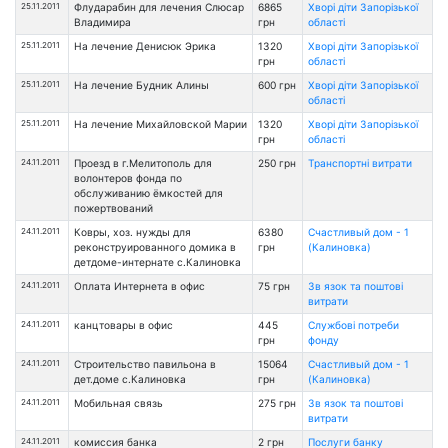
25.11.2011
Флударабин для лечения Слюсар
6865
Хворі діти Запорізької
Владимира
грн
області
25.11.2011
На лечение Денисюк Эрика
1320
Хворі діти Запорізької
грн
області
25.11.2011
На лечение Будник Алины
600 грн
Хворі діти Запорізької
області
25.11.2011
На лечение Михайловской Марии
1320
Хворі діти Запорізької
грн
області
24.11.2011
Проезд в г.Мелитополь для
250 грн
Транспортні витрати
волонтеров фонда по
обслуживанию ёмкостей для
пожертвований
24.11.2011
Ковры, хоз. нужды для
6380
Счастливый дом - 1
реконструированного домика в
грн
(Калиновка)
детдоме-интернате с.Калиновка
24.11.2011
Оплата Интернета в офис
75 грн
Зв язок та поштові
витрати
24.11.2011
канцтовары в офис
445
Службові потреби
грн
фонду
24.11.2011
Строительство павильона в
15064
Счастливый дом - 1
дет.доме с.Калиновка
грн
(Калиновка)
24.11.2011
Мобильная связь
275 грн
Зв язок та поштові
витрати
24.11.2011
комиссия банка
2 грн
Послуги банку