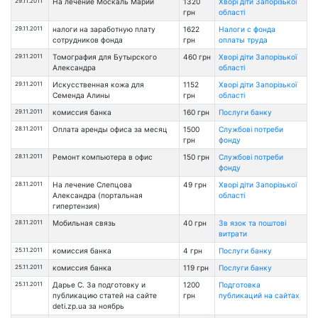
29.11.2011
На лечение Москаль Марии
1320
Хворі діти Запорізької
грн
області
29.11.2011
налоги на заработную плату
1622
Налоги с фонда
сотрудников фонда
грн
оплаты труда
29.11.2011
Томография для Бутырского
460 грн
Хворі діти Запорізької
Александра
області
29.11.2011
Искусственная кожа для
1152
Хворі діти Запорізької
Семенда Алины
грн
області
29.11.2011
комиссия банка
160 грн
Послуги банку
28.11.2011
Оплата аренды офиса за месяц
1500
Службові потреби
грн
фонду
28.11.2011
Ремонт компьютера в офис
150 грн
Службові потреби
фонду
28.11.2011
На лечение Слепцова
49 грн
Хворі діти Запорізької
Александра (портальная
області
гипертензия)
28.11.2011
Мобильная связь
40 грн
Зв язок та поштові
витрати
25.11.2011
комиссия банка
4 грн
Послуги банку
25.11.2011
комиссия банка
119 грн
Послуги банку
25.11.2011
Дарье С. За подготовку и
1200
Подготовка
публикацию статей на сайте
грн
публикаций на сайтах
deti.zp.ua за ноябрь