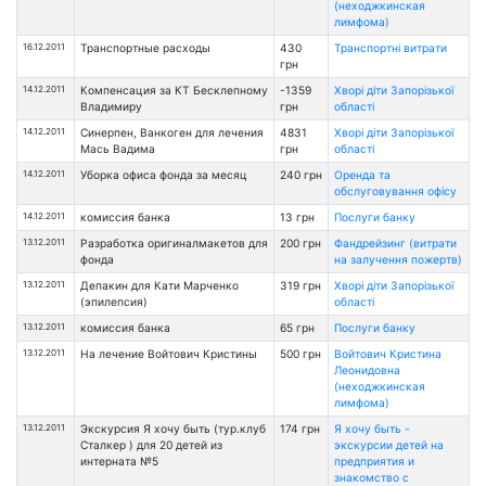
(неходжкинская
лимфома)
16.12.2011
Транспортные расходы
430
Транспортні витрати
грн
14.12.2011
Компенсация за КТ Бесклепному
-1359
Хворі діти Запорізької
Владимиру
грн
області
14.12.2011
Синерпен, Ванкоген для лечения
4831
Хворі діти Запорізької
Мась Вадима
грн
області
14.12.2011
Уборка офиса фонда за месяц
240 грн
Оренда та
обслуговування офісу
14.12.2011
комиссия банка
13 грн
Послуги банку
13.12.2011
Разработка оригиналмакетов для
200 грн
Фандрейзинг (витрати
фонда
на залучення пожертв)
13.12.2011
Депакин для Кати Марченко
319 грн
Хворі діти Запорізької
(эпилепсия)
області
13.12.2011
комиссия банка
65 грн
Послуги банку
13.12.2011
На лечение Войтович Кристины
500 грн
Войтович Кристина
Леонидовна
(неходжкинская
лимфома)
13.12.2011
Экскурсия Я хочу быть (тур.клуб
174 грн
Я хочу быть -
Сталкер ) для 20 детей из
экскурсии детей на
интерната №5
предприятия и
знакомство с