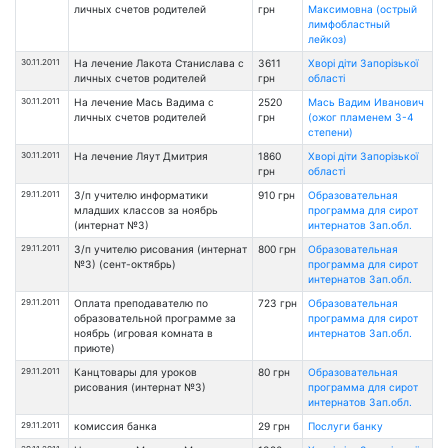
личных счетов родителей
грн
Максимовна (острый
лимфобластный
лейкоз)
30.11.2011
На лечение Лакота Станислава с
3611
Хворі діти Запорізької
личных счетов родителей
грн
області
30.11.2011
На лечение Мась Вадима с
2520
Мась Вадим Иванович
личных счетов родителей
грн
(oжог пламенем 3-4
степени)
30.11.2011
На лечение Ляут Дмитрия
1860
Хворі діти Запорізької
грн
області
29.11.2011
З/п учителю информатики
910 грн
Образовательная
младших классов за ноябрь
программа для сирот
(интернат №3)
интернатов Зап.обл.
29.11.2011
З/п учителю рисования (интернат
800 грн
Образовательная
№3) (сент-октябрь)
программа для сирот
интернатов Зап.обл.
29.11.2011
Оплата преподавателю по
723 грн
Образовательная
образовательной программе за
программа для сирот
ноябрь (игровая комната в
интернатов Зап.обл.
приюте)
29.11.2011
Канцтовары для уроков
80 грн
Образовательная
рисования (интернат №3)
программа для сирот
интернатов Зап.обл.
29.11.2011
комиссия банка
29 грн
Послуги банку