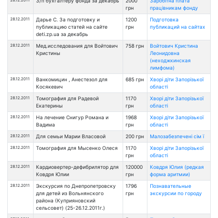
28.12.2011
З/п бухгалтеру фонда за декабрь
2000
Заробітна плата
грн
працівникам фонду
28.12.2011
Дарье С. За подготовку и
1200
Подготовка
публикацию статей на сайте
грн
публикаций на сайтах
deti.zp.ua за декабрь
28.12.2011
Мед.исследования для Войтович
758 грн
Войтович Кристина
Кристины
Леонидовна
(неходжкинская
лимфома)
28.12.2011
Ванкомицин , Анестезол для
685 грн
Хворі діти Запорізької
Косякевич
області
28.12.2011
Томография для Радевой
1170
Хворі діти Запорізької
Екатерины
грн
області
28.12.2011
На лечение Снигур Романа и
1968
Хворі діти Запорізької
Вадима
грн
області
28.12.2011
Для семьи Марии Власовой
200 грн
Малозабезпечені сім ї
28.12.2011
Томография для Мысенко Олеся
1170
Хворі діти Запорізької
грн
області
28.12.2011
Кардиовертер-дефибрилятор для
120000
Ковдря Юлия (редкая
Ковдря Юлии
грн
форма аритмии)
28.12.2011
Экскурсия по Днепропетровску
1796
Познавательные
для детей из Вольнянского
грн
экскурсии по городу
района (Куприяновский
сельсовет) (25-26.12.2011г.)