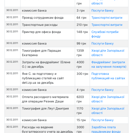
грн
області
30.12.2011
комиссия банка
3 грн
Послуги банку
30.12.2011
Проезд сотрудникам фонда
64 грн
Транспортні витрати
30.12.2011
Транспортные расходы
210 грн
Транспортні витрати
30.12.2011
Принтер для офиса фонда
148 грн
Службові потреби
фонду
30.12.2011
комиссия банка
99 грн
Послуги банку
30.12.2011
Томография для Паращак
1359
Хворі діти Запорізької
Екатерина
грн
області
30.12.2011
Затраты на фандрайзинг (Елене
4000
Фандрейзинг (витрати
О.) за декабрь
грн
на залучення пожертв)
30.12.2011
Яне С. за подготовку и
300 грн
Подготовка
публикацию статей на сайт
публикаций на сайтах
deti.zp.ua за декабрь
30.12.2011
комиссия банка
4 грн
Послуги банку
30.12.2011
Оплата расходного материала
6203
Хворі діти Запорізької
для операции Резник Даши
грн
області
30.12.2011
Томография для Ляут Дмитрия
1170
Хворі діти Запорізької
грн
області
30.12.2011
комиссия банка
15 грн
Послуги банку
30.12.2011
Расходы на ведение
3000
Заробітна плата
бухгалтерского учета за декабрь
грн
працівникам фонду