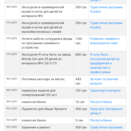
області
18.11.2011
Экскурсия в краеведческий
200 грн
Туристична програма
музей и каток для детей из
Клубок
интерната №4
17.11.2011
Экскурсия в краеведческий
250 грн
Туристична програма
музей и каток для детей из
Клубок
малообеспеченных семей
17.11.2011
Оплата работы сотрудника фонда
1150
Розвиток сімейного
по программе семейного
грн
влаштування сиріт
устройства
17.11.2011
Экскурсия Я хочу быть на завод
650 грн
Я хочу быть -
Мотор Сич для 25 детей из
экскурсии детей на
интерната №4 (24.11.11)
предприятия и
знакомство с
профессиями
16.11.2011
Почтовые расходы за месяц
483
Зв язок та поштові
грн
витрати
16.11.2011
перевозка ящиков для
123 грн
Транспортні витрати
пожертвований (35 шт.)
16.11.2011
комиссия банка
10 грн
Послуги банку
15.11.2011
Пуринетол для Маши Прожоги
400 грн
Хворі діти Запорізької
області
15.11.2011
комиссия банка
5 грн
Послуги банку
15.11.2011
Хранение и ремонт
500 грн
Туристична програма