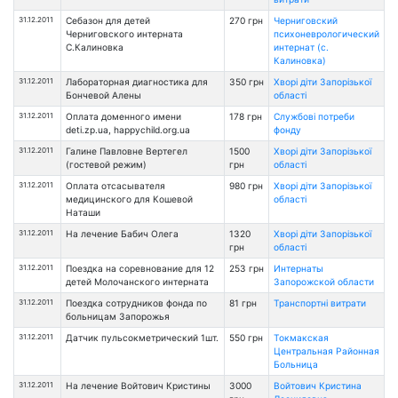
31.12.2011
Себазон для детей
270 грн
Черниговский
Черниговского интерната
психоневрологический
С.Калиновка
интернат (с.
Калиновка)
31.12.2011
Лабораторная диагностика для
350 грн
Хворі діти Запорізької
Бончевой Алены
області
31.12.2011
Оплата доменного имени
178 грн
Службові потреби
deti.zp.ua, happychild.org.ua
фонду
31.12.2011
Галине Павловне Вертегел
1500
Хворі діти Запорізької
(гостевой режим)
грн
області
31.12.2011
Оплата отсасывателя
980 грн
Хворі діти Запорізької
медицинского для Кошевой
області
Наташи
31.12.2011
На лечение Бабич Олега
1320
Хворі діти Запорізької
грн
області
31.12.2011
Поездка на соревнование для 12
253 грн
Интернаты
детей Молочанского интерната
Запорожской области
31.12.2011
Поездка сотрудников фонда по
81 грн
Транспортні витрати
больницам Запорожья
31.12.2011
Датчик пульсокметрический 1шт.
550 грн
Токмакская
Центральная Районная
Больница
31.12.2011
На лечение Войтович Кристины
3000
Войтович Кристина