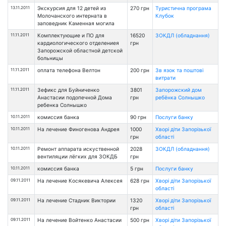
13.11.2011
Экскурсия для 12 детей из
270 грн
Туристична програма
Молочанского интерната в
Клубок
заповедник Каменная могила
11.11.2011
Комплектующие и ПО для
16520
ЗОКДЛ (обладнання)
кардиологического отделениея
грн
Запорожской областной детской
больницы
11.11.2011
оплата телефона Велтон
200 грн
Зв язок та поштові
витрати
11.11.2011
Зефикс для Буйниченко
3801
Запорожский дом
Анастасии подопечной Дома
грн
ребёнка Солнышко
ребенка Солнышко
10.11.2011
комиссия банка
90 грн
Послуги банку
10.11.2011
На лечение Финогенова Андрея
1000
Хворі діти Запорізької
грн
області
10.11.2011
Ремонт аппарата искуственной
2028
ЗОКДЛ (обладнання)
вентиляции лёгких для ЗОКДБ
грн
10.11.2011
комиссия банка
5 грн
Послуги банку
09.11.2011
На лечение Косякевича Алексея
628 грн
Хворі діти Запорізької
області
09.11.2011
На лечение Стадник Виктории
1320
Хворі діти Запорізької
грн
області
09.11.2011
На лечение Войтенко Анастасии
500 грн
Хворі діти Запорізької