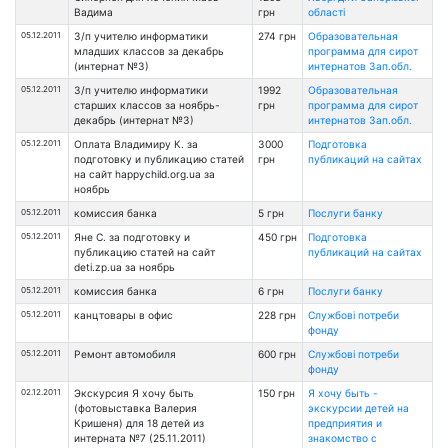
Вадима
грн
області
05.12.2011
З/п учителю информатики
274 грн
Образовательная
младших классов за декабрь
программа для сирот
(интернат №3)
интернатов Зап.обл.
05.12.2011
З/п учителю информатики
1992
Образовательная
старших классов за ноябрь-
грн
программа для сирот
декабрь (интернат №3)
интернатов Зап.обл.
05.12.2011
Оплата Владимиру К. за
3000
Подготовка
подготовку и публикацию статей
грн
публикаций на сайтах
на сайт happychild.org.ua за
ноябрь
05.12.2011
комиссия банка
5 грн
Послуги банку
05.12.2011
Яне С. за подготовку и
450 грн
Подготовка
публикацию статей на сайт
публикаций на сайтах
deti.zp.ua за ноябрь
05.12.2011
комиссия банка
6 грн
Послуги банку
05.12.2011
канцтовары в офис
228 грн
Службові потреби
фонду
05.12.2011
Ремонт автомобиля
600 грн
Службові потреби
фонду
02.12.2011
Экскурсия Я хочу быть
150 грн
Я хочу быть -
(фотовыставка Валерия
экскурсии детей на
Кришеня) для 18 детей из
предприятия и
интерната №7 (25.11.2011)
знакомство с