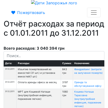
Пожертвовать
Отчёт расходах за период
с 01.01.2011 до 31.12.2011
Всего расходов: 3 040 394 грн
Дата:
Расходы:
Сумма:
Назначение:
31.12.2011
Изъятие пожертвований из
843
Фандрейзинг (витрати
емкостей (31 шт.) и установка
грн
на залучення пожертв)
емкостей(1 шт.)
31.12.2011
Оплата аренды офиса за месяц
3197
Оренда та
грн
обслуговування офісу
31.12.2011
МРТ для Кошевой Наташи
1060
Кошева Наташа
(внутриутробная инфекция,
грн
Тарасовна
поражение легких)
(внутриутробная
инфекция, поражение
легких)