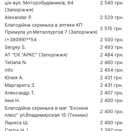
цін вул. Моторобудівників, 64
2 540 грн.
(Запоріжжя)
Alexander P.
2 529 грн.
Благодійна скринька в аптеке КП
2 515 грн.
Примула ул.Металлургов 7 (Запоріжжя)
(+38099)**54
2 500 грн.
Sergey S.
2 493 грн.
АТ "СК "АРКС" (Запоріжжя)
2 484 грн.
Tetiana N.
2 460 грн.
info
2 454 грн.
Юлия А.
2 431 грн.
Маргарита З.
2 431 грн.
Александр Т.
2 407 грн.
Інна Н.
2 400 грн.
Благодійна скринька в маг "Економ
2 400 грн.
плюс" ул.Владимирская 15 (Токмак)
Лариса Ш.
2 400 грн.
Carlos H. L.
2 397 грн.