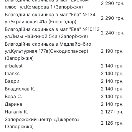
2 290 грн.
плюс" ул.Комарова 1 (Запоріжжя)
Благодійна скринька в маг "Ева" №134
2 290 грн.
ул.Украинская 41а (Енергодар)
Благодійна скринька в маг "Ева" №10113
2 240 грн.
ул.Лизы Чайкиной 54а (Запоріжжя)
Благодійна скринька в Медлайф-био
ул.Культурная 177а(Онкодиспансер)
2 190 грн.
(Запоріжжя)
arbalest
2 140 грн.
thanks
2 140 грн.
Бадри
2 140 грн.
Владислав К.
2 140 грн.
Вера С.
2 140 грн.
Дарина
2 140 грн.
Наталiя К.
2 127 грн.
Запорожский центр «Джерело»
2 126 грн.
(Запоріжжя)