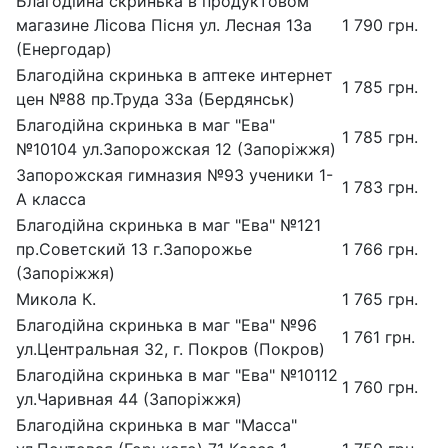
Благодійна скринька в продуктовом
магазине Лісова Пісня ул. Лесная 13а
1 790 грн.
(Енергодар)
Благодійна скринька в аптеке интернет
1 785 грн.
цен №88 пр.Труда 33а (Бердянськ)
Благодійна скринька в маг "Ева"
1 785 грн.
№10104 ул.Запорожская 12 (Запоріжжя)
Запорожская гимназия №93 ученики 1-
1 783 грн.
А класса
Благодійна скринька в маг "Ева" №121
пр.Советский 13 г.Запорожье
1 766 грн.
(Запоріжжя)
Микола К.
1 765 грн.
Благодійна скринька в маг "Ева" №96
1 761 грн.
ул.Центральная 32, г. Покров (Покров)
Благодійна скринька в маг "Ева" №10112
1 760 грн.
ул.Чаривная 44 (Запоріжжя)
Благодійна скринька в маг "Масса"