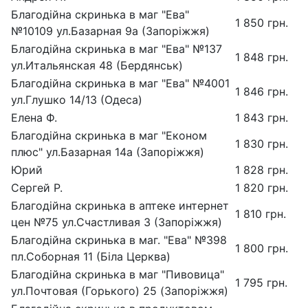
Благодійна скринька в маг "Ева"
1 850 грн.
№10109 ул.Базарная 9а (Запоріжжя)
Благодійна скринька в маг "Ева" №137
1 848 грн.
ул.Итальянская 48 (Бердянськ)
Благодійна скринька в маг "Ева" №4001
1 846 грн.
ул.Глушко 14/13 (Одеса)
Елена Ф.
1 843 грн.
Благодійна скринька в маг "Економ
1 830 грн.
плюс" ул.Базарная 14а (Запоріжжя)
Юрий
1 828 грн.
Сергей Р.
1 820 грн.
Благодійна скринька в аптеке интернет
1 810 грн.
цен №75 ул.Счастливая 3 (Запоріжжя)
Благодійна скринька в маг. "Ева" №398
1 800 грн.
пл.Соборная 11 (Біла Церква)
Благодійна скринька в маг "Пивовица"
1 795 грн.
ул.Почтовая (Горького) 25 (Запоріжжя)