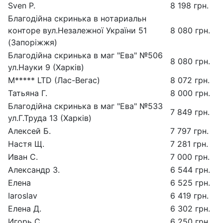
Sven P.
8 198 грн.
Благодійна скринька в нотариальн
конторе вул.Незалежної України 51
8 080 грн.
(Запоріжжя)
Благодійна скринька в маг "Ева" №506
8 080 грн.
ул.Науки 9 (Харків)
M***** LTD (Лас-Вегас)
8 072 грн.
Татьяна Г.
8 000 грн.
Благодійна скринька в маг "Ева" №533
7 849 грн.
ул.Г.Труда 13 (Харків)
Алексей Б.
7 797 грн.
Настя Щ.
7 281 грн.
Иван С.
7 000 грн.
Александр З.
6 544 грн.
Елена
6 525 грн.
Iaroslav
6 419 грн.
Елена Д.
6 302 грн.
Игорь С.
6 250 грн.