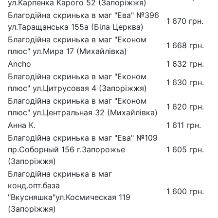
ул.Карпенка Карого 52 (Запоріжжя)
Благодійна скринька в маг "Ева" №396
1 670 грн.
ул.Таращанська 155а (Біла Церква)
Благодійна скринька в маг "Економ
1 668 грн.
плюс" ул.Мира 17 (Михайлівка)
Ancho
1 632 грн.
Благодійна скринька в маг "Економ
1 630 грн.
плюс" ул.Цитрусовая 4 (Запоріжжя)
Благодійна скринька в маг "Економ
1 620 грн.
плюс" ул.Центральная 32 (Михайлівка)
Анна К.
1 611 грн.
Благодійна скринька в маг "Ева" №109
пр.Соборный 156 г.Запорожье
1 605 грн.
(Запоріжжя)
Благодійна скринька в маг
конд.опт.база
1 600 грн.
"Вкусняшка"ул.Космическая 119
(Запоріжжя)