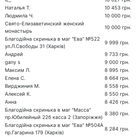
Наталья Т.
10 453 грн.
Людмила Ч.
10 000 грн.
Свято-Елизаветинский женский
10 000 грн.
монастырь
Благодійна скринька в маг "Ева" №522
9 999 грн.
ул.Л.Свободы 31 (Харків)
Андрей
9 733 грн.
gany s
9 000 грн.
Максим Л.
8 995 грн.
Елена С.
8 664 грн.
Вирджиния М.
8 558 грн.
Алексей К.
8 550 грн.
Анна
8 426 грн.
Благодійна скринька в маг "Масса"
8 380 грн.
пр.Юбилейный 22б касса 2 (Запоріжжя)
Благодійна скринька в маг "Ева" №504А
8 284 грн.
пр.Гагарина 179 (Харків)