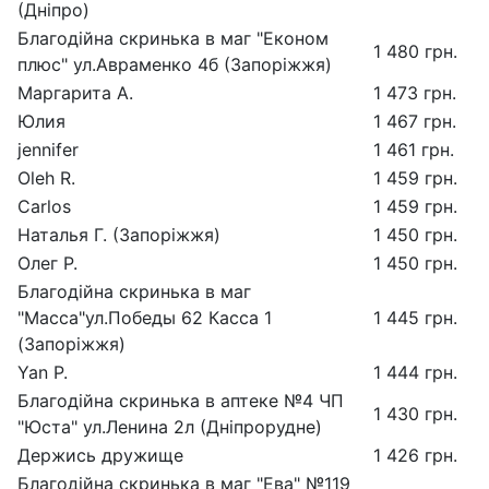
(Дніпро)
Благодійна скринька в маг "Економ
1 480 грн.
плюс" ул.Авраменко 4б (Запоріжжя)
Маргарита А.
1 473 грн.
Юлия
1 467 грн.
jennifer
1 461 грн.
Oleh R.
1 459 грн.
Carlos
1 459 грн.
Наталья Г. (Запоріжжя)
1 450 грн.
Олег Р.
1 450 грн.
Благодійна скринька в маг
"Масса"ул.Победы 62 Касса 1
1 445 грн.
(Запоріжжя)
Yan P.
1 444 грн.
Благодійна скринька в аптеке №4 ЧП
1 430 грн.
"Юста" ул.Ленина 2л (Дніпрорудне)
Держись дружище
1 426 грн.
Благодійна скринька в маг "Ева" №119