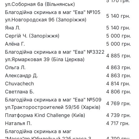
5 170 грн.
ул.Соборная 6а (Вільнянськ)
Благодійна скринька в маг "Ева" №105
5 140 грн.
ул.Новгородская 9б (Запоріжжя)
Яна Л.
5 140 грн.
Сергiй Ч. (Запоріжжя)
5 000 грн.
Алёна Г.
5 000 грн.
Благодійна скринька в маг "Ева" №3322
4 885 грн.
ул.Ярмарковая 39 (Біла Церква)
Ольга Л.
4 863 грн.
Александр Д.
4 863 грн.
Chuvachech
4 814 грн.
Светлана Б.
4 806 грн.
Благодійна скринька в маг "Ева" №509
4 769 грн.
ул.Тракторостроителей 59/56 (Харків)
Платформа Kind Challenge (Київ)
4 739 грн.
Наталья П.
4 717 грн.
Благодійна скринька в маг
"Масса"пр.Юбилейный 22б касса 3
4 700 грн.