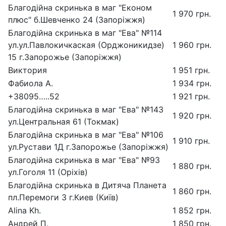
Благодійна скринька в маг "Економ
1 970 грн.
плюс" б.Шевченко 24 (Запоріжжя)
Благодійна скринька в маг "Ева" №114
ул.ул.Павлокичкаская (Орджоникидзе)
1 960 грн.
15 г.Запорожье (Запоріжжя)
Виктория
1 951 грн.
Фабиола А.
1 934 грн.
+38095…..52
1 921 грн.
Благодійна скринька в маг "Ева" №143
1 920 грн.
ул.Центральная 61 (Токмак)
Благодійна скринька в маг "Ева" №106
1 910 грн.
ул.Рустави 1Д г.Запорожье (Запоріжжя)
Благодійна скринька в маг "Ева" №93
1 880 грн.
ул.Гоголя 11 (Оріхів)
Благодійна скринька в Дитяча Планета
1 860 грн.
пл.Перемоги 3 г.Киев (Київ)
Alina Kh.
1 852 грн.
Андрей П.
1 850 грн.