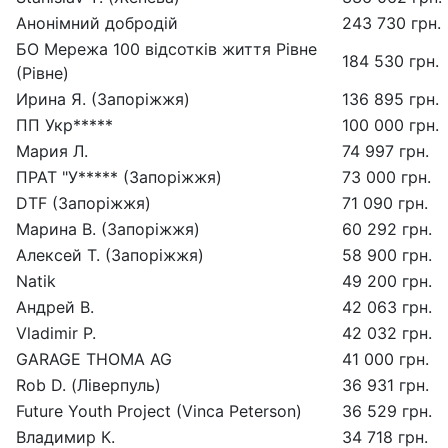
Анонімний добродій
243 730 грн.
БО Мережа 100 відсотків життя Рівне
184 530 грн.
(Рівне)
Ирина Я. (Запоріжжя)
136 895 грн.
ПП Укр*****
100 000 грн.
Мария Л.
74 997 грн.
ПРАТ "У***** (Запоріжжя)
73 000 грн.
DTF (Запоріжжя)
71 090 грн.
Марина В. (Запоріжжя)
60 292 грн.
Алексей Т. (Запоріжжя)
58 900 грн.
Natik
49 200 грн.
Андрей В.
42 063 грн.
Vladimir P.
42 032 грн.
GARAGE THOMA AG
41 000 грн.
Rob D. (Ліверпуль)
36 931 грн.
Future Youth Project (Vinca Peterson)
36 529 грн.
Владимир К.
34 718 грн.