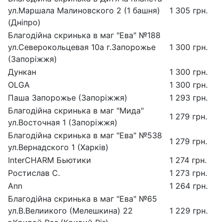
ул.Маршала Малиновского 2 (1 башня)
1 305 грн.
(Дніпро)
Благодійна скринька в маг "Ева" №188
ул.Северокольцевая 10а г.Запорожье
1 300 грн.
(Запоріжжя)
Дункан
1 300 грн.
OLGA
1 300 грн.
Паша Запорожье (Запоріжжя)
1 293 грн.
Благодійна скринька в маг "Мида"
1 279 грн.
ул.Восточная 1 (Запоріжжя)
Благодійна скринька в маг "Ева" №538
1 279 грн.
ул.Вернадского 1 (Харків)
InterCHARM Бьютики
1 274 грн.
Ростислав С.
1 273 грн.
Ann
1 264 грн.
Благодійна скринька в маг "Ева" №65
ул.В.Велиикого (Мелешкина) 22
1 229 грн.