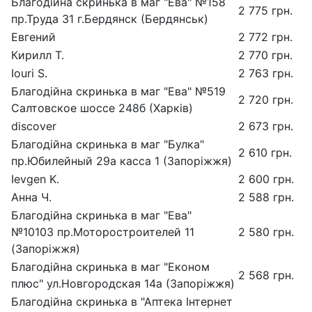
Благодійна скринька в маг "Ева" №158
2 775 грн.
пр.Труда 31 г.Бердянск (Бердянськ)
Евгений
2 772 грн.
Кирилл Т.
2 770 грн.
Iouri S.
2 763 грн.
Благодійна скринька в маг "Ева" №519
2 720 грн.
Салтовское шоссе 248б (Харків)
discover
2 673 грн.
Благодійна скринька в маг "Булка"
2 610 грн.
пр.Юбилейный 29а касса 1 (Запоріжжя)
Ievgen K.
2 600 грн.
Анна Ч.
2 588 грн.
Благодійна скринька в маг "Ева"
№10103 пр.Моторостроителей 11
2 580 грн.
(Запоріжжя)
Благодійна скринька в маг "Економ
2 568 грн.
плюс" ул.Новгородская 14а (Запоріжжя)
Благодійна скринька в "Аптека Інтернет