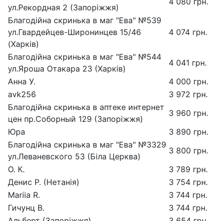
4 080 грн.
ул.Рекордная 2 (Запоріжжя)
Благодійна скринька в маг "Ева" №539
ул.Гвардейцев-Широнинцев 15/46
4 074 грн.
(Харків)
Благодійна скринька в маг "Ева" №544
4 041 грн.
ул.Яроша Отакара 23 (Харків)
Анна У.
4 000 грн.
avk256
3 972 грн.
Благодійна скринька в аптеке интернет
3 960 грн.
цен пр.Соборный 129 (Запоріжжя)
Юра
3 890 грн.
Благодійна скринька в маг "Ева" №3329
3 800 грн.
ул.Леваневского 53 (Біла Церква)
О. К.
3 789 грн.
Денис Р. (Нетанія)
3 754 грн.
Mariia R.
3 744 грн.
Гичунц В.
3 744 грн.
Альберт (Запоріжжя)
3 654 грн.