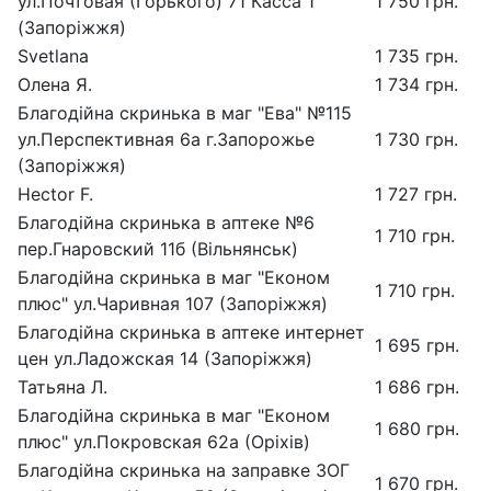
ул.Почтовая (Горького) 71 Касса 1
1 750 грн.
(Запоріжжя)
Svetlana
1 735 грн.
Олена Я.
1 734 грн.
Благодійна скринька в маг "Ева" №115
ул.Перспективная 6а г.Запорожье
1 730 грн.
(Запоріжжя)
Hector F.
1 727 грн.
Благодійна скринька в аптеке №6
1 710 грн.
пер.Гнаровский 11б (Вільнянськ)
Благодійна скринька в маг "Економ
1 710 грн.
плюс" ул.Чаривная 107 (Запоріжжя)
Благодійна скринька в аптеке интернет
1 695 грн.
цен ул.Ладожская 14 (Запоріжжя)
Татьяна Л.
1 686 грн.
Благодійна скринька в маг "Економ
1 680 грн.
плюс" ул.Покровская 62а (Оріхів)
Благодійна скринька на заправке ЗОГ
1 670 грн.