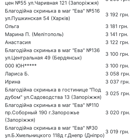
цен №55 ул.Чаривная 121 (Запоріжжя)
Благодійна скринька в маг "Ева" №516
3 192 грн.
ул.Пушкинская 54 (Харків)
Ольга
3 181 грн.
Марина П. (Мелітополь)
3 141 грн.
Анастасия
3 122 грн.
Благодійна скринька в маг "Ева" №136
3 100 грн.
ул.Центральная 49 (Бердянськ)
000 ЮН*****
3 100 грн.
Лариса Б.
3 058 грн.
Ирина
3 037 грн.
Благодійна скринька в гостинице "Под
3 025 грн.
дубом" ул.Садоводства 13 (Запоріжжя)
Благодійна скринька в маг "Ева" №110
пр.Соборный 190 г.Запорожье
3 020 грн.
(Запоріжжя)
Благодійна скринька в маг "Ева" №30
3 019 грн.
ул.Б.Хмельницкого 118д г.Днепр (Дніпро)