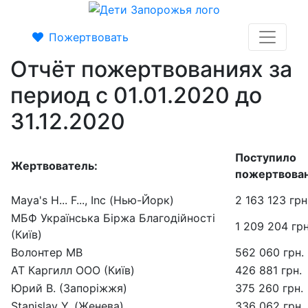
Пожертвовать
Отчёт пожертвованиях за
период с 01.01.2020 до
31.12.2020
Поступило
Жертвователь:
пожертвован
Maya's H... F..., Inc (Нью-Йорк)
2 163 123 грн
МБФ Українська Біржа Благодійності
1 209 204 грн
(Київ)
Волонтер МВ
562 060 грн.
АТ Каргилл ООО (Київ)
426 881 грн.
Юрий В. (Запоріжжя)
375 260 грн.
Stanislav Y. (Женева)
336 062 грн.