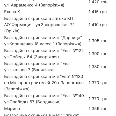
1 420 грн.
ул. Авраменко 4 (Запоріжжя)
Елена К.
1 415 грн.
Благодійна скринька в аптеке КП
АО"Фармация" ул.Запорожская 72
1 410 грн.
(Оріхів)
Благодійна скринька в маг "Дарница"
1 395 грн.
ул.Корищенко 18 касса 1 (Запоріжжя)
Благодійна скринька в маг "Ева" №122
1 390 грн.
ул.Победы 64 (Запоріжжя)
Благодійна скринька в маг "Ева"
1 380 грн.
ул.Чкалова 7 (Василівка)
Благодійна скринька в маг."Ева" №120
пр.Моторостроителей 20 г.Запорожье
1 370 грн.
(Запоріжжя)
Благодійна скринька в маг "Ева" №140
1 370 грн.
ул.Свободы 67 (Бердянськ)
Марина
1 359 грн.
Благодійна скринька в маг "Оптика"