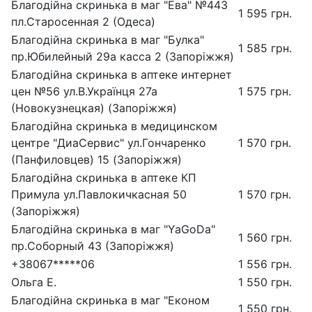
Благодійна скринька в маг "Ева" №443
1 595 грн.
пл.Старосенная 2 (Одеса)
Благодійна скринька в маг "Булка"
1 585 грн.
пр.Юбилейный 29а касса 2 (Запоріжжя)
Благодійна скринька в аптеке интернет
цен №56 ул.В.Українця 27а
1 575 грн.
(Новокузнецкая) (Запоріжжя)
Благодійна скринька в медицинском
центре "ДиаСервис" ул.Гончаренко
1 570 грн.
(Панфиловцев) 15 (Запоріжжя)
Благодійна скринька в аптеке КП
Примула ул.Павлокичкасная 50
1 570 грн.
(Запоріжжя)
Благодійна скринька в маг "YaGoDa"
1 560 грн.
пр.Соборный 43 (Запоріжжя)
+38067*****06
1 556 грн.
Ольга Е.
1 550 грн.
Благодійна скринька в маг "Економ
1 550 грн.