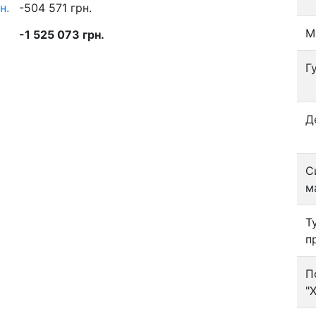
н.
-504 571 грн.
М
-1 525 073 грн.
Г
Д
С
м
Т
п
П
"