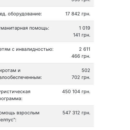
ед. оборудование:
17 842 грн.
уманитарная помощь:
1 019
141 грн.
етям с инвалидностью:
2 611
466 грн.
иротам и
502
алообеспеченным:
702 грн.
уристическая
450 104 грн.
рограмма:
омощь взрослым
547 312 грн.
Хелпус":