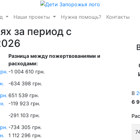
нд
Наши проекты
Нужна помощь?
Контакты
ях за период с
2026
Разница между пожертвованиями и
расходами:
грн.
-1 004 610 грн.
н.
-634 398 грн.
В
2
рн.
651 539 грн.
6 
н.
-119 923 грн.
-291 103 грн.
Рас
рн.
-734 305 грн.
7
н.
1 112 296 грн.