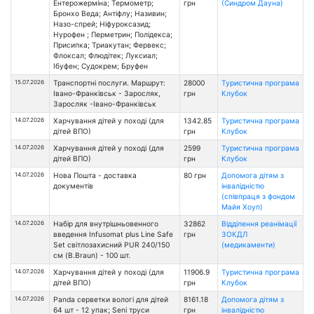
Ентерожерміна; Термометр;
грн
(Синдром Дауна)
Бронхо Веда; Антіфлу; Називин;
Назо-спрей; Ніфуроксазид;
Нурофен ; Перметрин; Полідекса;
Присипка; Триакутан; Фервекс;
Флоксал; Флюдітек; Луксиал;
Ібуфен; Судокрем; Бруфен
15.07.2026
Транспортні послуги. Маршрут:
28000
Туристична програма
Івано-Франківськ - Заросляк,
грн
Клубок
Заросляк -Івано-Франківськ
14.07.2026
Харчування дітей у поході (для
1342.85
Туристична програма
дітей ВПО)
грн
Клубок
14.07.2026
Харчування дітей у поході (для
2599
Туристична програма
дітей ВПО)
грн
Клубок
14.07.2026
Нова Пошта - доставка
80 грн
Допомога дітям з
документів
інвалідністю
(співпраця з фондом
Майя Хоуп)
14.07.2026
Набір для внутрішньовенного
32862
Відділення реанімації
введення Infusomat plus Line Safe
грн
ЗОКДЛ
Set світлозахисний PUR 240/150
(медикаменти)
см (B.Braun) - 100 шт.
14.07.2026
Харчування дітей у поході (для
11906.9
Туристична програма
дітей ВПО)
грн
Клубок
14.07.2026
Panda серветки вологі для дітей
8161.18
Допомога дітям з
64 шт - 12 упак; Seni труси
грн
інвалідністю