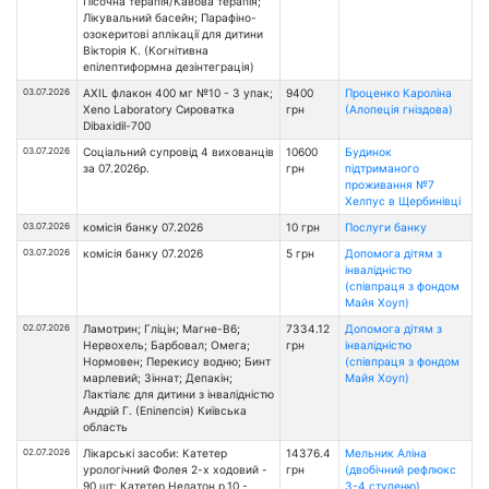
Пісочна терапія/Кавова терапія;
Лікувальний басейн; Парафіно-
озокеритові аплікації для дитини
Вікторія К. (Когнітивна
епілептиформна дезінтеграція)
03.07.2026
AXIL флакон 400 мг №10 - 3 упак;
9400
Проценко Кароліна
Xeno Laboratory Сироватка
грн
(Алопеція гніздова)
Dibaxidil-700
03.07.2026
Соціальний супровід 4 вихованців
10600
Будинок
за 07.2026р.
грн
підтриманого
проживання №7
Хелпус в Щербинівці
03.07.2026
комісія банку 07.2026
10 грн
Послуги банку
03.07.2026
комісія банку 07.2026
5 грн
Допомога дітям з
інвалідністю
(співпраця з фондом
Майя Хоуп)
02.07.2026
Ламотрин; Гліцін; Магне-В6;
7334.12
Допомога дітям з
Нервохель; Барбовал; Омега;
грн
інвалідністю
Нормовен; Перекису водню; Бинт
(співпраця з фондом
марлевий; Зіннат; Депакін;
Майя Хоуп)
Лактіалє для дитини з інвалідністю
Андрій Г. (Епілепсія) Київська
область
02.07.2026
Лікарські засоби: Катетер
14376.4
Мельник Аліна
урологічний Фолея 2-х ходовий -
грн
(двобічний рефлюкс
90 шт; Катетер Нелатон р.10 -
3-4 ступеню)