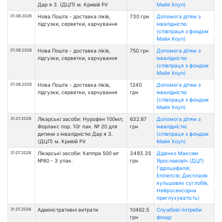
Дар я З. (ДЦП) м. Кривій Ріг
Майя Хоуп)
01.08.2026
Нова Пошта - доставка ліків,
730 грн
Допомога дітям з
підгузки, серветки, харчування
інвалідністю
(співпраця з фондом
Майя Хоуп)
01.08.2026
Нова Пошта - доставка ліків,
750 грн
Допомога дітям з
підгузки, серветки, харчування
інвалідністю
(співпраця з фондом
Майя Хоуп)
01.08.2026
Нова Пошта - доставка ліків,
1240
Допомога дітям з
підгузки, серветки, харчування
грн
інвалідністю
(співпраця з фондом
Майя Хоуп)
31.07.2026
Лікарські засоби: Нурофен 100мл;
632.67
Допомога дітям з
Форлакс пор. 10г пак. № 20 для
грн
інвалідністю
дитини з інвалідністю Дар я З.
(співпраця з фондом
(ДЦП) м. Кривій Ріг
Майя Хоуп)
31.07.2026
Лікарські засоби: Кеппра 500 мг
3493.35
Діденко Максим
№60 - 3 упак.
грн
Ярославовіч (ДЦП;
Гідроцефалія;
Епілепсія; Дисплазія
кульшових суглобів;
Нейросенсорна
приглухуватість)
31.07.2026
Адміністративні витрати
10462.5
Службові потреби
грн
фонду