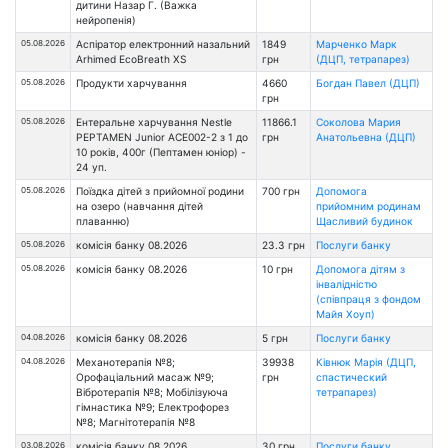
дитини Назар Г. (Важка
нейропенія)
05.08.2026
Аспіратор електронний назальний
1849
Марченко Марк
Arhimed EcoBreath XS
грн
(ДЦП, тетрапарез)
05.08.2026
Продукти харчування
4660
Богдан Павел (ДЦП)
грн
05.08.2026
Ентеральне харчування Nestle
11866.1
Соколова Мария
PEPTAMEN Junior ACE002-2 з 1 до
грн
Анатольевна (ДЦП)
10 років, 400г (Пептамен юніор) -
24 уп.
05.08.2026
Поїздка дітей з прийомної родини
700 грн
Допомога
на озеро (навчання дітей
прийомним родинам
плаванню)
Щасливий будинок
05.08.2026
комісія банку 08.2026
23.3 грн
Послуги банку
05.08.2026
комісія банку 08.2026
10 грн
Допомога дітям з
інвалідністю
(співпраця з фондом
Майя Хоуп)
04.08.2026
комісія банку 08.2026
5 грн
Послуги банку
04.08.2026
Механотерапія №8;
39938
Ківнюк Марія (ДЦП,
Орофаціальний масаж №9;
грн
спастический
Вібротерапія №8; Мобілізуюча
тетрапарез)
гімнастика №9; Електрофорез
№8; Магнітотерапія №8
03.08.2026
комісія банку 08.2026
30 грн
Послуги банку