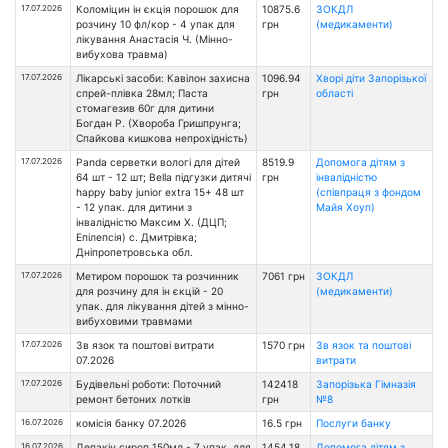
17.07.2026
Коломіцин ін єкція порошок для
10875.6
ЗОКДЛ
розчину 10 фл/кор - 4 упак для
грн
(медикаменти)
лікування Анастасія Ч. (Мінно-
вибухова травма)
17.07.2026
Лікарські засоби: Кавілон захисна
1096.94
Хворі діти Запорізької
спрей-плівка 28мл; Паста
грн
області
стомагезив 60г для дитини
Богдан Р. (Хвороба Гришпрунга;
Спайкова кишкова непрохідність)
17.07.2026
Panda серветки вологі для дітей
8519.9
Допомога дітям з
64 шт - 12 шт; Bella підгузки дитячі
грн
інвалідністю
happy baby junior extra 15+ 48 шт
(співпраця з фондом
- 12 упак. для дитини з
Майя Хоуп)
інвалідністю Максим Х. (ДЦП;
Епілепсія) с. Дмитрівка;
Дніпропетровська обл.
17.07.2026
Метиром порошок та розчинник
7061 грн
ЗОКДЛ
для розчину для ін єкцій - 20
(медикаменти)
упак. для лікування дітей з мінно-
вибуховими травмами
17.07.2026
Зв язок та поштові витрати
1570 грн
Зв язок та поштові
07.2026
витрати
17.07.2026
Будівельні роботи: Поточний
142418
Запорізька Гімназія
ремонт бетоних лотків
грн
№8
16.07.2026
комісія банку 07.2026
16.5 грн
Послуги банку
16.07.2026
Депакін сироп 150мл - 7 упак. для
1454.18
Допомога дітям з