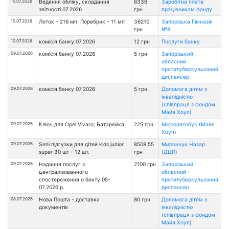
10.07.2026
Ведення обліку, складання
6336
Заробітна плата
звітності 07.2026
грн
працівникам фонду
10.07.2026
Лоток - 216 мп; Поребрик - 11 мп
36210
Запорізька Гімназія
грн
№8
10.07.2026
комісія банку 07.2026
12 грн
Послуги банку
09.07.2026
комісія банку 07.2026
5 грн
Запорізький
обласний
протитуберкульозний
диспансер
09.07.2026
комісія банку 07.2026
5 грн
Допомога дітям з
інвалідністю
(співпраця з фондом
Майя Хоуп)
09.07.2026
Ключ для Opel Vivaro; Батарейка
225 грн
Мікроавтобус (Майя
Хоуп)
09.07.2026
Seni підгузки для дітей kids junior
8508.55
Мирончук Назар
super 30 шт - 12 шт.
грн
(ДЦП)
09.07.2026
Надання послуг з
2100 грн
Запорізький
централізованного
обласний
спостереження о бекту 05-
протитуберкульозний
07.2026 р.
диспансер
08.07.2026
Нова Пошта - доставка
80 грн
Допомога дітям з
документів
інвалідністю
(співпраця з фондом
Майя Хоуп)