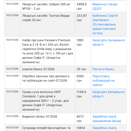
10.07.2026
Лікарські засоби: Сабрил 500 мг
4808.6
Мирончук Назар
№100 - 2 шт.
грн
(ДЦП)
10.07.2026
Лікарські засоби: Тантум Верде
233.87
Бабіченко Сергій
спрей 30 мл
грн
Сергійович
(Остеосаркома
правої плечової
кістки)
10.07.2026
Набір підгузки Pampers Premium
1993
Хворі діти Запорізької
Care р.2 (4-8 кг) 204 шт; Вологі
грн
області
серветки Smile baby з ромашкою
та алое 200 шт. (2 п. x 100 шт.) для
дитини Софія П. (Алергіча
залежність)
10.07.2026
комісія банку 07.2026
25 грн
Послуги банку
10.07.2026
Обробка прохань про допомогу
6264
Подготовка
та публікацію на сайті 07.2026
грн
публикаций на
сайтах
10.07.2026
Суміш суха молочна HiPP
1148.6
Хворі діти Запорізької
Combiotic 1 для дітей з
грн
області
народження 500 г - 2 упак. для
дитини Софія П. (Алергічна
залежність)
10.07.2026
Ведення обліку 07.2026
6572
Заробітна плата
грн
працівникам фонду
10.07.2026
Супровід потреб багатодітних та
10614
Заробітна плата