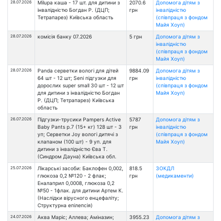
28.07.2026
Milupa каша - 17 шт. для дитини з
2070.6
Допомога дітям з
інвалідністю Богдан Р. (ДЦП;
грн
інвалідністю
Тетрапарез) Київська область
(співпраця з фондом
Майя Хоуп)
28.07.2026
комісія банку 07.2026
5 грн
Допомога дітям з
інвалідністю
(співпраця з фондом
Майя Хоуп)
28.07.2026
Panda серветки вологі для дітей
9884.09
Допомога дітям з
64 шт - 12 шт; Seni підгузки для
грн
інвалідністю
дорослих super small 30 шт - 12 шт
(співпраця з фондом
для дитини з інвалідністю Богдан
Майя Хоуп)
Р. (ДЦП; Тетрапарез) Київська
область
26.07.2026
Підгузки-трусики Pampers Active
5787
Допомога дітям з
Baby Pants р.7 (15+ кг) 128 шт - 3
грн
інвалідністю
уп; Серветки Joy вологі дитячі з
(співпраця з фондом
клапаном (100 шт) - 9 уп. для
Майя Хоуп)
дитини з інвалідністю Єва Т.
(Синдром Дауна) Київська обл.
25.07.2026
Лікарські засоби: Баклофен 0,002,
818.5
ЗОКДЛ
глюкоза 0,2 №120 - 2 флак;
грн
(медикаменти)
Еналаприл 0,0008, глюкоза 0,2
№50 - 1флак. для дитини Артем К.
(Наслідки вірусного енцефаліту;
Структурна епілепсія)
24.07.2026
Аква Маріс; Аллева; Аміназин;
3955.23
Допомога дітям з