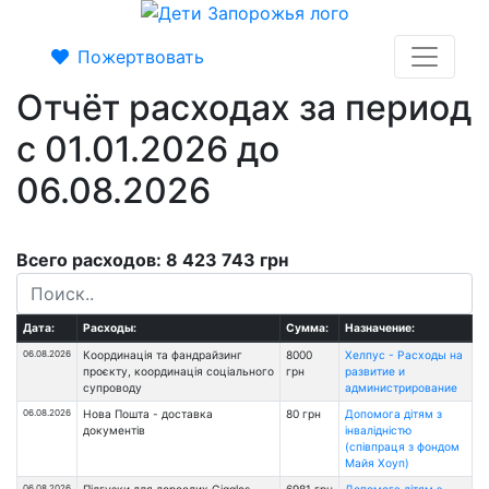
Пожертвовать
Отчёт расходах за период
с 01.01.2026 до
06.08.2026
Всего расходов: 8 423 743 грн
Дата:
Расходы:
Сумма:
Назначение:
06.08.2026
Координація та фандрайзинг
8000
Хелпус - Расходы на
проєкту, координація соціального
грн
развитие и
супроводу
администрирование
06.08.2026
Нова Пошта - доставка
80 грн
Допомога дітям з
документів
інвалідністю
(співпраця з фондом
Майя Хоуп)
06.08.2026