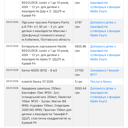
RESOURCE Junior з 1 до 10 років,
грн
інвалідністю
400г - 12 уп. для дитини з
(співпраця з фондом
інвалідністю Дар я З. (ДЦП) м.
Майя Хоуп)
Кривій Ріг
29.07.2026
Підгузки-трусики Pampers Pants
4797
Допомога дітям з
р.8 (19+ кг) 92 шт - 3 уп. для
грн
інвалідністю
дитини з інвалідністю Максим І.
(співпраця з фондом
(Дисфункції головного мозку)
Майя Хоуп)
м.Кобеляки, Полтавська область
29.07.2026
Ентеральне харчування Nestle
5925.96
Допомога дітям з
RESOURCE Junior з 1 до 10 років,
грн
інвалідністю
400г - 12 уп. для дитини з
(співпраця з фондом
інвалідністю Аріна П. (ДЦП) м.
Майя Хоуп)
Кривій Ріг
28.07.2026
Бетон М200 (В15) - 8 м3
31700
Запорізька Гімназія
грн
№77
28.07.2026
комісія банку 07.2026
5 грн
Послуги банку
28.07.2026
Аредерма шампунь 250мл;
5550.44
Допомога дітям з
Баклофен 10мг №50- 2уп;
грн
інвалідністю
Ісландський мох 200мл; Ламіктал
(співпраця з фондом
100мг №30 - 3упак; Магне-В6
Майя Хоуп)
№60; Нурофен 100мл; Олідетрим
2000 МО №60; Проспан 100мл для
дитини з інвалідністю Тимофій Р.
(ДЦП, спастична квадриплегія) м.
Кривий Ріг