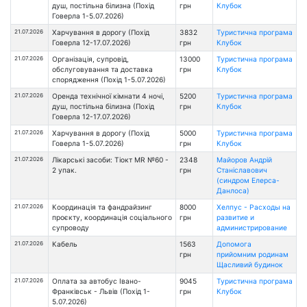
душ, постільна білизна (Похід
грн
Клубок
Говерла 1-5.07.2026)
21.07.2026
Харчування в дорогу (Похід
3832
Туристична програма
Говерла 12-17.07.2026)
грн
Клубок
21.07.2026
Організація, супровід,
13000
Туристична програма
обслуговування та доставка
грн
Клубок
спорядження (Похід 1-5.07.2026)
21.07.2026
Оренда технічної кімнати 4 ночі,
5200
Туристична програма
душ, постільна білизна (Похід
грн
Клубок
Говерла 12-17.07.2026)
21.07.2026
Харчування в дорогу (Похід
5000
Туристична програма
Говерла 1-5.07.2026)
грн
Клубок
21.07.2026
Лікарські засоби: Тіокт MR №60 -
2348
Майоров Андрій
2 упак.
грн
Станіславович
(синдром Елерса-
Данлоса)
21.07.2026
Координація та фандрайзинг
8000
Хелпус - Расходы на
проєкту, координація соціального
грн
развитие и
супроводу
администрирование
21.07.2026
Кабель
1563
Допомога
грн
прийомним родинам
Щасливий будинок
21.07.2026
Оплата за автобус Івано-
9045
Туристична програма
Франківськ - Львів (Похід 1-
грн
Клубок
5.07.2026)