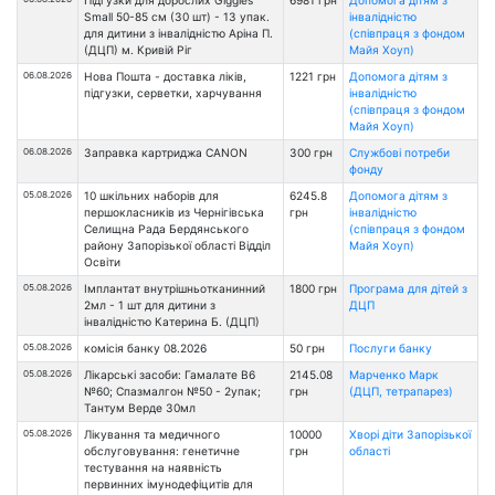
Підгузки для дорослих Giggles
6981 грн
Допомога дітям з
Small 50-85 см (30 шт) - 13 упак.
інвалідністю
для дитини з інвалідністю Аріна П.
(співпраця з фондом
(ДЦП) м. Кривій Ріг
Майя Хоуп)
06.08.2026
Нова Пошта - доставка ліків,
1221 грн
Допомога дітям з
підгузки, серветки, харчування
інвалідністю
(співпраця з фондом
Майя Хоуп)
06.08.2026
Заправка картриджа CANON
300 грн
Службові потреби
фонду
05.08.2026
10 шкільних наборів для
6245.8
Допомога дітям з
першокласників из Чернігівська
грн
інвалідністю
Селищна Рада Бердянського
(співпраця з фондом
району Запорізької області Відділ
Майя Хоуп)
Освіти
05.08.2026
Імплантат внутрішньотканинний
1800 грн
Програма для дітей з
2мл - 1 шт для дитини з
ДЦП
інвалідністю Катерина Б. (ДЦП)
05.08.2026
комісія банку 08.2026
50 грн
Послуги банку
05.08.2026
Лікарські засоби: Гамалате В6
2145.08
Марченко Марк
№60; Спазмалгон №50 - 2упак;
грн
(ДЦП, тетрапарез)
Тантум Верде 30мл
05.08.2026
Лікування та медичного
10000
Хворі діти Запорізької
обслуговування: генетичне
грн
області
тестування на наявність
первинних імунодефіцитів для