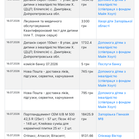
дитини з інвалідністю Максим Х.
грн
інвалідністю
(ДЦП; Епілепсія) с. Дмитрівка;
(співпраця з фондом
Дніпропетровська обл.
Майя Хоуп)
16.07.2026
Лікування та медичного
3300
Хворі діти Запорізької
обслуговування:
грн
області
Квантифероновий тест для дитини
Ілля Т. (порок серця)
16.07.2026
Депакін сироп 150мл - 8 упак. для
1732.4
Допомога дітям з
дитини з інвалідністю Максим Х.
грн
інвалідністю
(ДЦП; Епілепсія) с. Дмитрівка;
(співпраця з фондом
Дніпропетровська обл.
Майя Хоуп)
16.07.2026
комісія банку 07.2026
5 грн
Послуги банку
16.07.2026
Нова Пошта - доставка ліків,
745 грн
Допомога дітям з
підгузки, серветки, харчування
інвалідністю
(співпраця з фондом
Майя Хоуп)
16.07.2026
Нова Пошта - доставка ліків,
795 грн
Допомога дітям з
підгузки, серветки, харчування
інвалідністю
(співпраця з фондом
Майя Хоуп)
16.07.2026
Портландцемент CEM ІІ/В M 500
18425.9
Запорізька Гімназія
42,5 R (25кг) - 57 шт; Пісок 40 кг
грн
№8
- 148 шт; Клейова суміш для
керамічної плитки 25 кг - 2 шт.
15.07.2026
Отіпакс; Атоксіл; Вітасепт;
9131.66
Спінжар Віктор