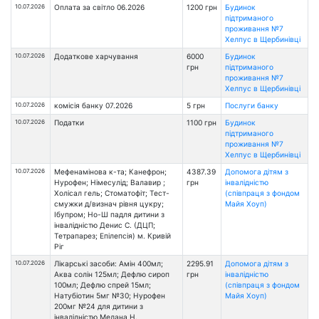
10.07.2026
Оплата за світло 06.2026
1200 грн
Будинок
підтриманого
проживання №7
Хелпус в Щербинівці
10.07.2026
Додаткове харчування
6000
Будинок
грн
підтриманого
проживання №7
Хелпус в Щербинівці
10.07.2026
комісія банку 07.2026
5 грн
Послуги банку
10.07.2026
Податки
1100 грн
Будинок
підтриманого
проживання №7
Хелпус в Щербинівці
10.07.2026
Мефенамінова к-та; Канефрон;
4387.39
Допомога дітям з
Нурофен; Німесулід; Валавир ;
грн
інвалідністю
Холісал гель; Стоматофіт; Тест-
(співпраця з фондом
смужки д/визнач рівня цукру;
Майя Хоуп)
Ібупром; Но-Ш падля дитини з
інвалідністю Денис С. (ДЦП;
Тетрапарез; Епілепсія) м. Кривій
Ріг
10.07.2026
Лікарські засоби: Амін 400мл;
2295.91
Допомога дітям з
Аква солін 125мл; Дефлю сироп
грн
інвалідністю
100мл; Дефлю спрей 15мл;
(співпраця з фондом
Натубіотин 5мг №30; Нурофен
Майя Хоуп)
200мг №24 для дитини з
інвалідністю Мелана Н.