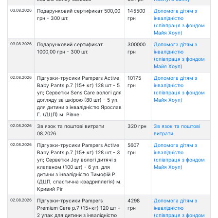
03.08.2026
Подарунковий сертификат 500,00
145500
Допомога дітям з
грн - 300 шт.
грн
інвалідністю
(співпраця з фондом
Майя Хоуп)
03.08.2026
Подарунковий сертификат
300000
Допомога дітям з
1000,00 грн - 300 шт.
грн
інвалідністю
(співпраця з фондом
Майя Хоуп)
02.08.2026
Підгузки-трусики Pampers Active
10175
Допомога дітям з
Baby Pants р.7 (15+ кг) 128 шт - 5
грн
інвалідністю
уп; Серветки Sens Care вологі для
(співпраця з фондом
догляду за шкірою (80 шт) - 5 уп.
Майя Хоуп)
для дитини з інвалідністю Ярослав
Г. (ДЦП) м. Рівне
02.08.2026
Зв язок та поштові витрати
320 грн
Зв язок та поштові
08.2026
витрати
02.08.2026
Підгузки-трусики Pampers Active
5607
Допомога дітям з
Baby Pants р.7 (15+ кг) 128 шт - 3
грн
інвалідністю
уп; Серветки Joy вологі дитячі з
(співпраця з фондом
клапаном (100 шт) - 6 уп. для
Майя Хоуп)
дитини з інвалідністю Тимофій Р.
(ДЦП, спастична квадриплегія) м.
Кривий Ріг
02.08.2026
Підгузки-трусики Pampers
4298
Допомога дітям з
Premium Care р.7 (15+кг) 120 шт -
грн
інвалідністю
2 упак для дитини з інвалідністю
(співпраця з фондом