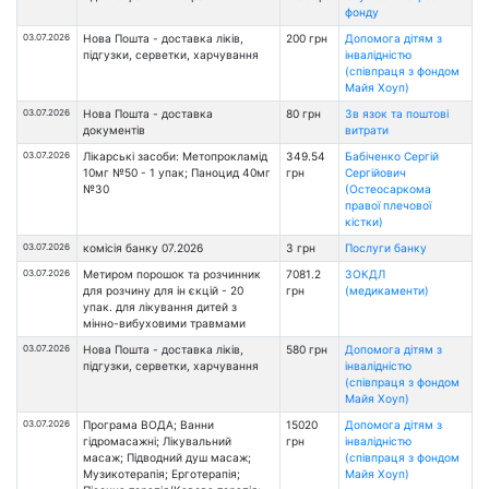
фонду
03.07.2026
Нова Пошта - доставка ліків,
200 грн
Допомога дітям з
підгузки, серветки, харчування
інвалідністю
(співпраця з фондом
Майя Хоуп)
03.07.2026
Нова Пошта - доставка
80 грн
Зв язок та поштові
документів
витрати
03.07.2026
Лікарські засоби: Метопрокламід
349.54
Бабіченко Сергій
10мг №50 - 1 упак; Паноцид 40мг
грн
Сергійович
№30
(Остеосаркома
правої плечової
кістки)
03.07.2026
комісія банку 07.2026
3 грн
Послуги банку
03.07.2026
Метиром порошок та розчинник
7081.2
ЗОКДЛ
для розчину для ін єкцій - 20
грн
(медикаменти)
упак. для лікування дитей з
мінно-вибуховими травмами
03.07.2026
Нова Пошта - доставка ліків,
580 грн
Допомога дітям з
підгузки, серветки, харчування
інвалідністю
(співпраця з фондом
Майя Хоуп)
03.07.2026
Програма ВОДА; Ванни
15020
Допомога дітям з
гідромасажні; Лікувальний
грн
інвалідністю
масаж; Підводний душ масаж;
(співпраця з фондом
Музикотерапія; Ерготерапія;
Майя Хоуп)