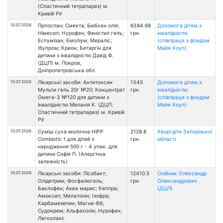
(Спастичний тетрапарез) м.
Кривій Ріг
10.07.2026
Прпоспан; Смекта; Бюбхен олія;
6384.68
Допомога дітям з
Німесил; Нурофен; Феністил гель;
грн
інвалідністю
Еспумізан; Емоліум; Мераліс;
(співпраця з фондом
Ібупром; Креон; Бетаргін для
Майя Хоуп)
дитини з інвалідністю Давід Ф.
(ДЦП) м. Покров,
Дніпропетровська обл.
10.07.2026
Лікарські засоби: Антитоксин
1345
Допомога дітям з
Мульти гель 20г №20; Концентрат
грн
інвалідністю
Омега-3 №120 для дитини з
(співпраця з фондом
інвалідністю Меланія К. (ДЦП;
Майя Хоуп)
Спастичний тетрапарез) м. Кривій
Ріг
10.07.2026
Суміш суха молочна HiPP
2128.8
Хворі діти Запорізької
Combiotic 1 для дітей з
грн
області
народження 500 г - 4 упак. для
дитини Софія П. (Алергічна
залежність)
10.07.2026
Лікарські засоби: Лісобакт;
12410.5
Олійник Олександр
Олідетрим; Фосфалюгель;
грн
Олександрович
Баклофен; Аква марис; Кеппра;
(ДЦП)
Амоксил; Мелатонін; Ізофра;
Карбамезепин; Магне-В6;
Судокрем; Альфахолін; Нурофен;
Легколакс