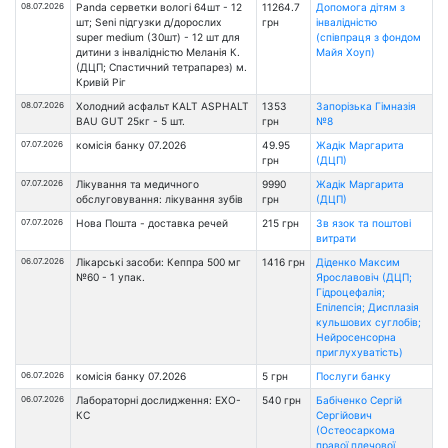
08.07.2026
Panda серветки вологі 64шт - 12
11264.7
Допомога дітям з
шт; Seni підгузки д/дорослих
грн
інвалідністю
super medium (30шт) - 12 шт для
(співпраця з фондом
дитини з інвалідністю Меланія К.
Майя Хоуп)
(ДЦП; Спастичний тетрапарез) м.
Кривій Ріг
08.07.2026
Холодний асфальт KALT ASPHALT
1353
Запорізька Гімназія
BAU GUT 25кг - 5 шт.
грн
№8
07.07.2026
комісія банку 07.2026
49.95
Жадік Маргарита
грн
(ДЦП)
07.07.2026
Лікування та медичного
9990
Жадік Маргарита
обслуговування: лікування зубів
грн
(ДЦП)
07.07.2026
Нова Пошта - доставка речей
215 грн
Зв язок та поштові
витрати
06.07.2026
Лікарські засоби: Кеппра 500 мг
1416 грн
Діденко Максим
№60 - 1 упак.
Ярославовіч (ДЦП;
Гідроцефалія;
Епілепсія; Дисплазія
кульшових суглобів;
Нейросенсорна
приглухуватість)
06.07.2026
комісія банку 07.2026
5 грн
Послуги банку
06.07.2026
Лабораторні дослидження: ЕХО-
540 грн
Бабіченко Сергій
КС
Сергійович
(Остеосаркома
правої плечової