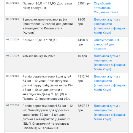
08.07.2026
Паливо: 30,0 л * 71,90. Доставка
2157 грн
Службовий
ліків; евакуація
автомобіль
Соціальне таксі
08.07.2026
Відеоелектроенцефалографія
8900
Допомога дітям з
(моніторинг 12 годин) для дитини
грн
інвалідністю
з інвалідністю Єлизавета К.
(співпраця з фондом
(Аутизм)
Майя Хоуп)
08.07.2026
Бензин: 19,01 л * 78,90
1499.89
Обслуговування
грн
ємностей для
пожертв
08.07.2026
комісія банку 07.2026
10 грн
Допомога дітям з
інвалідністю
(співпраця з фондом
Майя Хоуп)
08.07.2026
Panda серветки вологі для дітей
7212.74
Допомога дітям з
64 шт - 12 упак; Bella підгузки
грн
інвалідністю
дитячі happy baby junior extra 15+
(співпраця з фондом
48 шт - 10 шт для дитини з
Майя Хоуп)
інвалідністю Давід Ф. (ДЦП) м.
Покров, Дніпропетровська обл.
08.07.2026
Panda серветки вологі 64 шт - 12
8607.35
Допомога дітям з
шт; Seni підгузки для дорослих
грн
інвалідністю
super large 30 шт - 8 шт. для
(співпраця з фондом
дитини з інвалідністю Дениис С.
Майя Хоуп)
(ДЦП; Спастичний тетрапарез;
Епілепсія) м. Кривий Ріг