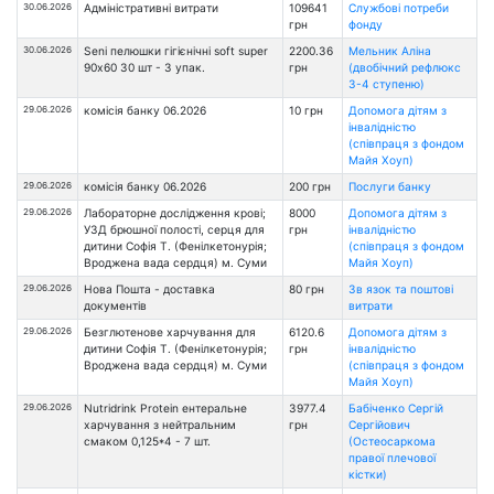
30.06.2026
Адміністративні витрати
109641
Службові потреби
грн
фонду
30.06.2026
Seni пелюшки гігієнічні soft super
2200.36
Мельник Аліна
90х60 30 шт - 3 упак.
грн
(двобічний рефлюкс
3-4 ступеню)
29.06.2026
комісія банку 06.2026
10 грн
Допомога дітям з
інвалідністю
(співпраця з фондом
Майя Хоуп)
29.06.2026
комісія банку 06.2026
200 грн
Послуги банку
29.06.2026
Лабораторне дослідження крові;
8000
Допомога дітям з
УЗД брюшної полості, серця для
грн
інвалідністю
дитини Софія Т. (Фенілкетонурія;
(співпраця з фондом
Вроджена вада сердця) м. Суми
Майя Хоуп)
29.06.2026
Нова Пошта - доставка
80 грн
Зв язок та поштові
документів
витрати
29.06.2026
Безглютенове харчування для
6120.6
Допомога дітям з
дитини Софія Т. (Фенілкетонурія;
грн
інвалідністю
Вроджена вада сердця) м. Суми
(співпраця з фондом
Майя Хоуп)
29.06.2026
Nutridrink Protein ентеральне
3977.4
Бабіченко Сергій
харчування з нейтральним
грн
Сергійович
смаком 0,125*4 - 7 шт.
(Остеосаркома
правої плечової
кістки)