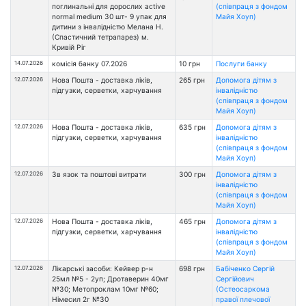
поглинальні для дорослих active
(співпраця з фондом
normal medium 30 шт- 9 упак для
Майя Хоуп)
дитини з інвалідністю Мелана Н.
(Спастичний тетрапарез) м.
Кривій Ріг
14.07.2026
комісія банку 07.2026
10 грн
Послуги банку
12.07.2026
Нова Пошта - доставка ліків,
265 грн
Допомога дітям з
підгузки, серветки, харчування
інвалідністю
(співпраця з фондом
Майя Хоуп)
12.07.2026
Нова Пошта - доставка ліків,
635 грн
Допомога дітям з
підгузки, серветки, харчування
інвалідністю
(співпраця з фондом
Майя Хоуп)
12.07.2026
Зв язок та поштові витрати
300 грн
Допомога дітям з
інвалідністю
(співпраця з фондом
Майя Хоуп)
12.07.2026
Нова Пошта - доставка ліків,
465 грн
Допомога дітям з
підгузки, серветки, харчування
інвалідністю
(співпраця з фондом
Майя Хоуп)
12.07.2026
Лікарські засоби: Кейвер р-н
698 грн
Бабіченко Сергій
25мл №5 - 2уп; Дротаверин 40мг
Сергійович
№30; Метопроклам 10мг №60;
(Остеосаркома
Німесил 2г №30
правої плечової