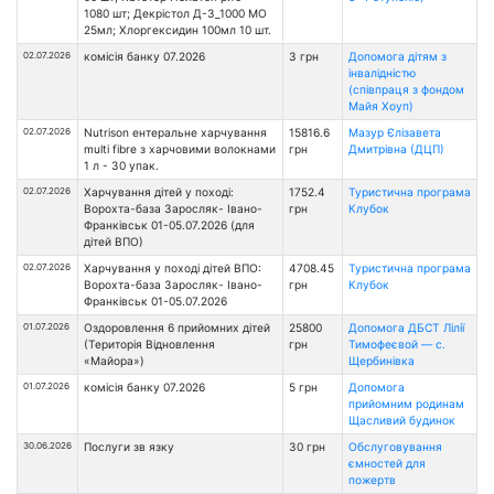
1080 шт; Декрістол Д-3_1000 МО
25мл; Хлоргексидин 100мл 10 шт.
02.07.2026
комісія банку 07.2026
3 грн
Допомога дітям з
інвалідністю
(співпраця з фондом
Майя Хоуп)
02.07.2026
Nutrison ентеральне харчування
15816.6
Мазур Єлізавета
multi fibre з харчовими волокнами
грн
Дмитрівна (ДЦП)
1 л - 30 упак.
02.07.2026
Харчування дітей у поході:
1752.4
Туристична програма
Ворохта-база Заросляк- Івано-
грн
Клубок
Франківськ 01-05.07.2026 (для
дітей ВПО)
02.07.2026
Харчування у поході дітей ВПО:
4708.45
Туристична програма
Ворохта-база Заросляк- Івано-
грн
Клубок
Франківськ 01-05.07.2026
01.07.2026
Оздоровлення 6 прийомних дітей
25800
Допомога ДБСТ Лілії
(Територія Відновлення
грн
Тимофеєвой — с.
«Майора»)
Щербинівка
01.07.2026
комісія банку 07.2026
5 грн
Допомога
прийомним родинам
Щасливий будинок
30.06.2026
Послуги зв язку
30 грн
Обслуговування
ємностей для
пожертв