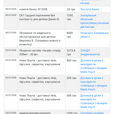
кістки)
06.07.2026
комісія банку 07.2026
30 грн
Послуги банку
06.07.2026
СКТ грудної порожнини без
1350
Запорізький
контрасту для дитини Данил Б.
грн
обласний
протитуберкульозний
диспансер
06.07.2026
Лікування та медичного
6000
Хворі діти Запорізької
обслуговування для дитини
грн
області
Вероніка В. (Затримка мовного
розвитку)
04.07.2026
Лікарські засоби: Натрію хлорід
2313.6
ЗОКДЛ
200мл - 20 фл.
грн
(медикаменти)
03.07.2026
Нова Пошта - доставка ліків,
850 грн
Допомога дітям з
підгузки, серветки, харчування
інвалідністю
(співпраця з фондом
Майя Хоуп)
03.07.2026
Нова Пошта - доставка ліків,
205 грн
Допомога дітям з
підгузки, серветки, харчування
інвалідністю
(співпраця з фондом
Майя Хоуп)
03.07.2026
Нова Пошта - доставка ліків,
595 грн
Допомога дітям з
підгузки, серветки, харчування
інвалідністю
(співпраця з фондом
Майя Хоуп)
03.07.2026
Адміністративні витрати
1100 грн
Службові потреби