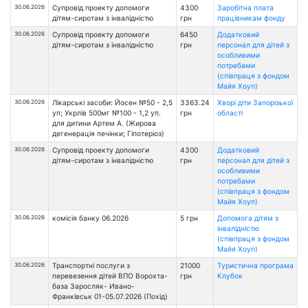
30.06.2026
Супровід проекту допомоги
4300
Заробітна плата
дітям-сиротам з інвалідністю
грн
працівникам фонду
30.06.2026
Супровід проекту допомоги
6450
Додатковий
дітям-сиротам з інвалідністю
грн
персонал для дітей з
особливими
потребами
(співпраця з фондом
Майя Хоуп)
30.06.2026
Лікарські засоби: Йосен №50 - 2,5
3363.24
Хворі діти Запорізької
уп; Укрлів 500мг №100 - 1,2 уп.
грн
області
для дитини Артем А. (Жирова
дегенерація печінки; Гіпотеріоз)
30.06.2026
Супровід проекту допомоги
4300
Додатковий
дітям-сиротам з інвалідністю
грн
персонал для дітей з
особливими
потребами
(співпраця з фондом
Майя Хоуп)
30.06.2026
комісія банку 06.2026
5 грн
Допомога дітям з
інвалідністю
(співпраця з фондом
Майя Хоуп)
30.06.2026
Транспортні послуги з
21000
Туристична програма
перевезення дітей ВПО Ворохта-
грн
Клубок
база Заросляк- Ивано-
Франківськ 01-05.07.2026 (Похід)