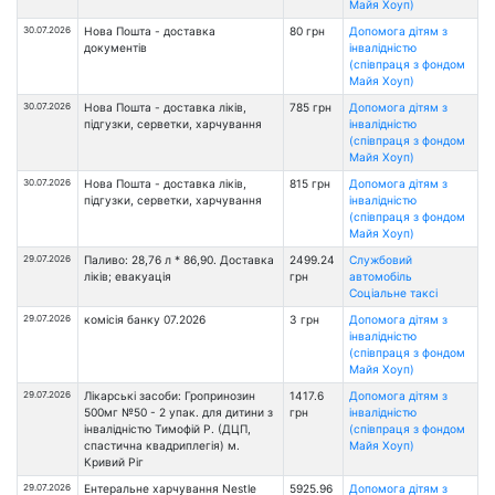
Майя Хоуп)
30.07.2026
Нова Пошта - доставка
80 грн
Допомога дітям з
документів
інвалідністю
(співпраця з фондом
Майя Хоуп)
30.07.2026
Нова Пошта - доставка ліків,
785 грн
Допомога дітям з
підгузки, серветки, харчування
інвалідністю
(співпраця з фондом
Майя Хоуп)
30.07.2026
Нова Пошта - доставка ліків,
815 грн
Допомога дітям з
підгузки, серветки, харчування
інвалідністю
(співпраця з фондом
Майя Хоуп)
29.07.2026
Паливо: 28,76 л * 86,90. Доставка
2499.24
Службовий
ліків; евакуація
грн
автомобіль
Соціальне таксі
29.07.2026
комісія банку 07.2026
3 грн
Допомога дітям з
інвалідністю
(співпраця з фондом
Майя Хоуп)
29.07.2026
Лікарські засоби: Гропринозин
1417.6
Допомога дітям з
500мг №50 - 2 упак. для дитини з
грн
інвалідністю
інвалідністю Тимофій Р. (ДЦП,
(співпраця з фондом
спастична квадриплегія) м.
Майя Хоуп)
Кривий Ріг
29.07.2026
Ентеральне харчування Nestle
5925.96
Допомога дітям з