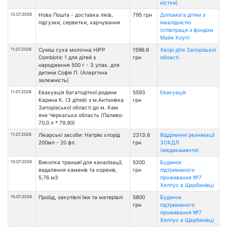
кістки)
12.07.2026
Нова Пошта - доставка ліків,
795 грн
Допомога дітям з
підгузки, серветки, харчування
інвалідністю
(співпраця з фондом
Майя Хоуп)
11.07.2026
Суміш суха молочна HiPP
1596.6
Хворі діти Запорізької
Combiotic 1 для дітей з
грн
області
народження 500 г - 3 упак. для
дитини Софія П. (Алергічна
залежність)
11.07.2026
Евакуація багатодітної родини
5593
Евакуація
Карина К. (3 дітей) з м.Антонівка
грн
Запорізської області до м. Кам
яне Черкаська область (Паливо:
70,0 л * 79,90)
11.07.2026
Лікарські засоби: Натрію хлорід
2313.6
Відділення реанімації
200мл - 20 фл.
грн
ЗОКДЛ
(медикаменти)
10.07.2026
Викопка траншеї для каналізації,
5200
Будинок
видалення каменів та коренів,
грн
підтриманого
5,76 м3
проживання №7
Хелпус в Щербинівці
10.07.2026
Проїзд, закупівлі їжи та матеріалі
5800
Будинок
грн
підтриманого
проживання №7
Хелпус в Щербинівці