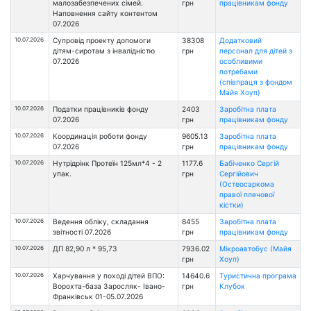
малозабезпечених сімей.
грн
працівникам фонду
Наповнення сайту контентом
07.2026
10.07.2026
Супровід проекту допомоги
38308
Додатковий
дітям-сиротам з інвалідністю
грн
персонал для дітей з
07.2026
особливими
потребами
(співпраця з фондом
Майя Хоуп)
10.07.2026
Податки працівників фонду
2403
Заробітна плата
07.2026
грн
працівникам фонду
10.07.2026
Координація роботи фонду
9605.13
Заробітна плата
07.2026
грн
працівникам фонду
10.07.2026
Нутрідрінк Протеїн 125мл*4 - 2
1177.6
Бабіченко Сергій
упак.
грн
Сергійович
(Остеосаркома
правої плечової
кістки)
10.07.2026
Ведення обліку, складання
8455
Заробітна плата
звітності 07.2026
грн
працівникам фонду
10.07.2026
ДП 82,90 л * 95,73
7936.02
Мікроавтобус (Майя
грн
Хоуп)
10.07.2026
Харчування у поході дітей ВПО:
14640.6
Туристична програма
Ворохта-база Заросляк- Івано-
грн
Клубок
Франківськ 01-05.07.2026