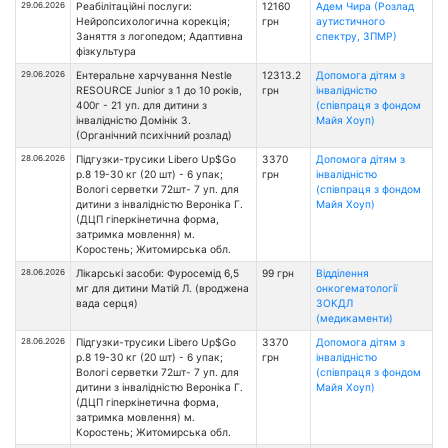
29.06.2026
Реабілітаційні послуги:
12160
Адем Чира (Розлад
Нейропсихологична корекція;
грн
аутистичного
Заняття з логопедом; Адаптивна
спектру, ЗПМР)
фізкультура
29.06.2026
Ентеральне харчування Nestle
12313.2
Допомога дітям з
RESOURCE Junior з 1 до 10 років,
грн
інвалідністю
400г - 21 уп. для дитини з
(співпраця з фондом
інвалідністю Домінік З.
Майя Хоуп)
(Органічний психічний розлад)
28.06.2026
Підгузки-трусики Libero Up$Go
3370
Допомога дітям з
р.8 19-30 кг (20 шт) - 6 упак;
грн
інвалідністю
Вологі серветки 72шт- 7 уп. для
(співпраця з фондом
дитини з інвалідністю Вероніка Г.
Майя Хоуп)
(ДЦП гіперкінетична форма,
затримка мовлення) м.
Коростень; Житомирська обл.
28.06.2026
Лікарські засоби: Фуросемід 6,5
99 грн
Відділення
мг для дитини Матій Л. (вроджена
онкогематології
вада серця)
ЗОКДЛ
(медикаменти)
28.06.2026
Підгузки-трусики Libero Up$Go
3370
Допомога дітям з
р.8 19-30 кг (20 шт) - 6 упак;
грн
інвалідністю
Вологі серветки 72шт- 7 уп. для
(співпраця з фондом
дитини з інвалідністю Вероніка Г.
Майя Хоуп)
(ДЦП гіперкінетична форма,
затримка мовлення) м.
Коростень; Житомирська обл.