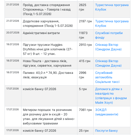
21.07.2026
Проїзд, доставка спорядження
2625
Туристична програма
Сторожинець - Говерла і назад
грн
Клубок
(Похід 1-5.07.2026)
21.07.2026
Додаткове харчування,
2197 грн
Туристична програма
спорядження (Похід 1-5.07.2026)
Клубок
20.07.2026
Адміністративні витрати
11873
Службові потреби
грн
фонду
19.07.2026
Підгузки-трусики Huggies
2910 грн
Спінжар Віктор
DryNites нічні для хлопчиків (27-
(Синдром Дауна)
57 кг) 9 шт. - 12 упак.
18.07.2026
Нова Пошта - доставка ліків,
415 грн
Спінжар Віктор
підгузки, серветки, харчування
(Синдром Дауна)
18.07.2026
Паливо: 40,0 л * 74,90. Доставка
2996
Службовий
ліків; евакуація
грн
автомобіль
Соціальне таксі
17.07.2026
комісія банку 07.2026
5 грн
Допомога дітям з
інвалідністю
(співпраця з фондом
Майя Хоуп)
17.07.2026
Метиром порошок та розчинник
7061 грн
ЗОКДЛ
для розчину для ін єкцій - 20
(медикаменти)
упак. для лікування дітей з мінно-
вибуховими травмами
17.07.2026
комісія банку 07.2026
25 грн
Послуги банку