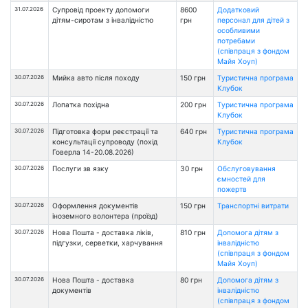
31.07.2026
Супровід проекту допомоги
8600
Додатковий
дітям-сиротам з інвалідністю
грн
персонал для дітей з
особливими
потребами
(співпраця з фондом
Майя Хоуп)
30.07.2026
Мийка авто після походу
150 грн
Туристична програма
Клубок
30.07.2026
Лопатка похідна
200 грн
Туристична програма
Клубок
30.07.2026
Підготовка форм реєстрації та
640 грн
Туристична програма
консультації супроводу (похід
Клубок
Говерла 14-20.08.2026)
30.07.2026
Послуги зв язку
30 грн
Обслуговування
ємностей для
пожертв
30.07.2026
Оформлення документів
150 грн
Транспортні витрати
іноземного волонтера (проїзд)
30.07.2026
Нова Пошта - доставка ліків,
810 грн
Допомога дітям з
підгузки, серветки, харчування
інвалідністю
(співпраця з фондом
Майя Хоуп)
30.07.2026
Нова Пошта - доставка
80 грн
Допомога дітям з
документів
інвалідністю
(співпраця з фондом