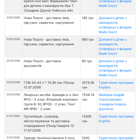
краплі очні 5мл; Фармазолін 10мл
(співпраця з фондом
для дитини з інвалідністю Єва Т.
Майя Хоуп)
(Синдром Дауна) Київська обл.
23.07.2026
Нова Пошта - доставка ліків,
185 грн
Допомога дітям з
підгузки, серветки, харчування
інвалідністю
(співпраця з фондом
Майя Хоуп)
23.07.2026
Нова Пошта - доставка ліків,
660 грн
Допомога дітям з
підгузки, серветки, харчування
інвалідністю
(співпраця з фондом
Майя Хоуп)
22.07.2026
Нова Пошта - доставка
80 грн
Допомога дітям з
документів
інвалідністю
(співпраця з фондом
Майя Хоуп)
22.07.2026
ГСМ 34.44 л * 74,90 грн (Поход
2579.56
Туристична програма
12.07.2026)
грн
Клубок
22.07.2026
Лікарські засоби: Армадін р-н 2мл
7536.74
Майоров Андрій
№10 - 4 упак; Вітаміний комплекс
грн
Станіславович
групи В-50_№100 - 2 упак; Тіокт
(синдром Елерса-
MR №60 - 2 упак.
Данлоса)
21.07.2026
Організація, супровід,
13000
Туристична програма
обслуговування та доставка
грн
Клубок
спорядження (Похід Говерла 12-
17.07.2026)
21.07.2026
Оренда технічної кімнати 4 ночі,
5200
Туристична програма