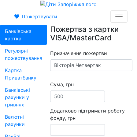
Пожертвувати
Пожертва з картки
Банківська
VISA/MasterCard
картка
Регулярні
Призначення пожертви
пожертвування
Картка
Приватбанку
Сума, грн
Банківські
рахунки у
гривнях
Додатково підтримати роботу
Валютні
фонду, грн
рахунки
PayPal