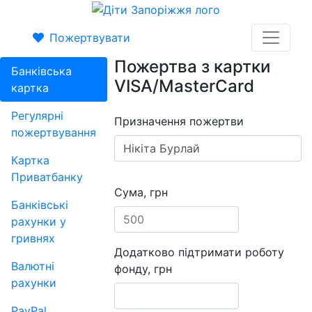
Пожертвувати
Пожертва з картки
Банківська
VISA/MasterCard
картка
Регулярні
Призначення пожертви
пожертвування
Картка
Приватбанку
Сума, грн
Банківські
рахунки у
гривнях
Додатково підтримати роботу
Валютні
фонду, грн
рахунки
PayPal