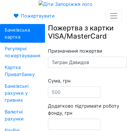
Пожертвувати
Пожертва з картки
Банківська
VISA/MasterCard
картка
Регулярні
Призначення пожертви
пожертвування
Картка
Приватбанку
Сума, грн
Банківські
рахунки у
гривнях
Додатково підтримати роботу
Валютні
фонду, грн
рахунки
PayPal