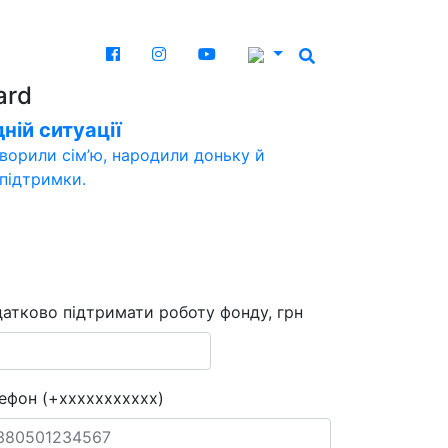
ard
ній ситуації
творили сім’ю, народили доньку й
 підтримки.
атково підтримати роботу фонду, грн
ефон (+xxxxxxxxxxx)