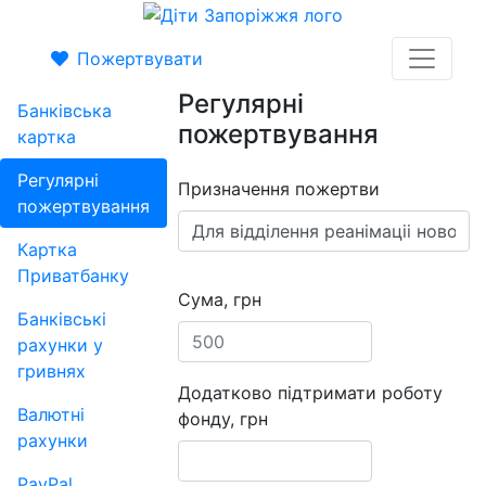
Пожертвувати
Регулярні
Банківська
пожертвування
картка
Регулярні
Призначення пожертви
пожертвування
Картка
Приватбанку
Сума, грн
Банківські
рахунки у
гривнях
Додатково підтримати роботу
Валютні
фонду, грн
рахунки
PayPal