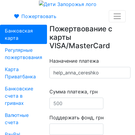
Пожертвовать
Пожертвование с
Банковская
карты
карта
VISA/MasterCard
Регулярные
пожертвования
Назначение платежа
Карта
Приватбанка
Банковские
Сумма платежа, грн
счета в
гривнах
Валютные
Поддержать фонд, грн
счета
PayPal