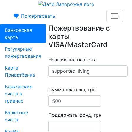
Пожертвовать
Пожертвование с
Банковская
карты
карта
VISA/MasterCard
Регулярные
пожертвования
Назначение платежа
Карта
Приватбанка
Банковские
Сумма платежа, грн
счета в
гривнах
Валютные
Поддержать фонд, грн
счета
PayPal