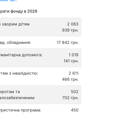
рати фонду в 2026
4 хворим дітям
2 063
939 грн.
ед. обладнання:
17 842 грн.
уманітарна допомога:
1 019
141 грн.
ітям з інвалідністю:
2 611
466 грн.
иротам та
502
алозабезпеченим:
702 грн.
уристична програма:
450