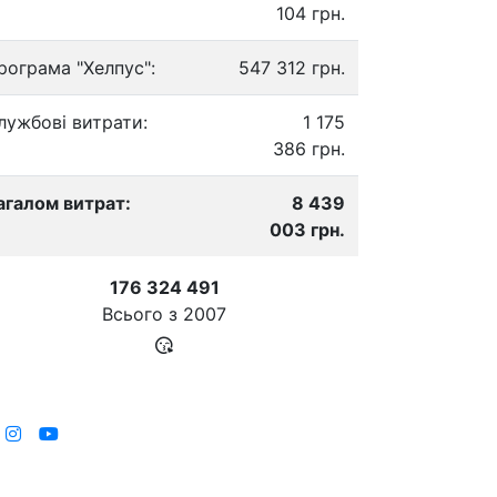
104 грн.
рограма "Хелпус":
547 312 грн.
лужбові витрати:
1 175
386 грн.
агалом витрат:
8 439
003 грн.
176 324 491
Всього з
2007