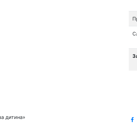
П
С
З
ва дитина»