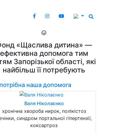
Фонд «Щаслива дитина» —
ефективна допомога тим
тям Запорізької області, які
найбільш її потребують
 потрібна наша допомога
Валя Ніколаєнко
хронічна хвороба нирок, полікістоз
ечінки, синдром портальної гіпертензії,
коксартроз