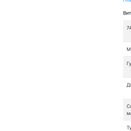
Вит
7
М
Г
Д
С
м
Т