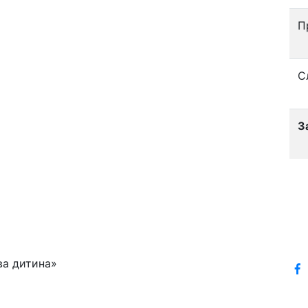
П
С
З
ва дитина»