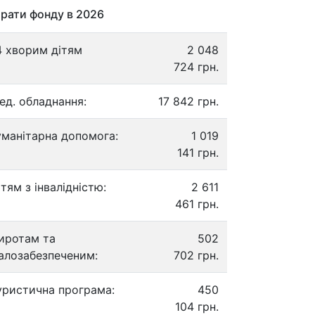
рати фонду в 2026
4 хворим дітям
2 048
724 грн.
ед. обладнання:
17 842 грн.
уманітарна допомога:
1 019
141 грн.
ітям з інвалідністю:
2 611
461 грн.
иротам та
502
алозабезпеченим:
702 грн.
уристична програма:
450
104 грн.