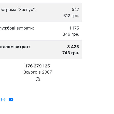
рограма "Хелпус":
547
312 грн.
лужбові витрати:
1 175
346 грн.
агалом витрат:
8 423
743 грн.
176 279 125
Всього з
2007