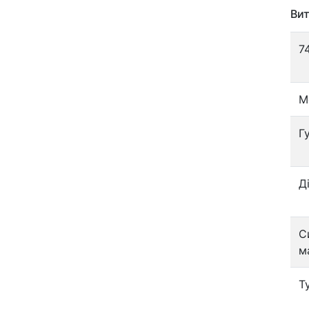
Вит
7
М
Г
Д
С
м
Т