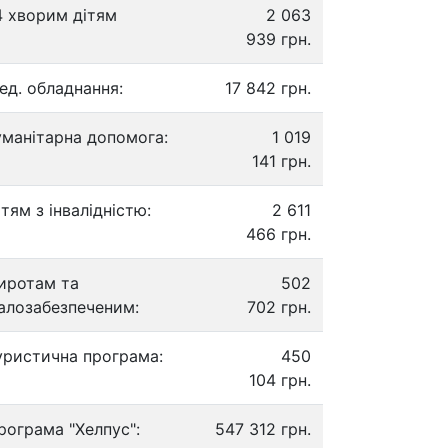
4 хворим дітям
2 063
939 грн.
ед. обладнання:
17 842 грн.
уманітарна допомога:
1 019
141 грн.
ітям з інвалідністю:
2 611
466 грн.
иротам та
502
алозабезпеченим:
702 грн.
уристична програма:
450
104 грн.
рограма "Хелпус":
547 312 грн.