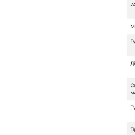
7
М
Г
Д
С
м
Т
П