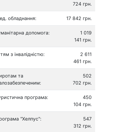
724 грн.
ед. обладнання:
17 842 грн.
уманітарна допомога:
1 019
141 грн.
ітям з інвалідністю:
2 611
461 грн.
иротам та
502
алозабезпеченим:
702 грн.
уристична програма:
450
104 грн.
рограма "Хелпус":
547
312 грн.