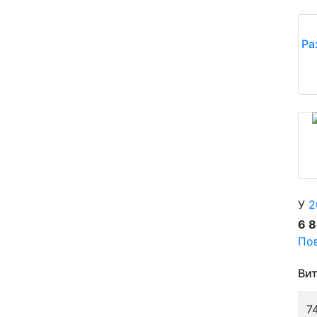
Ра
У
2
6 
Пов
Вит
7