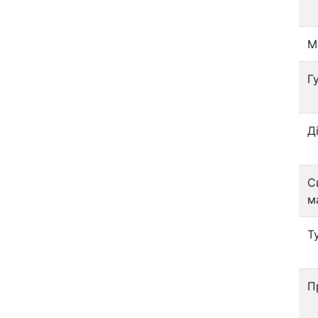
М
Г
Д
С
м
Т
П