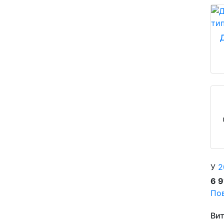
У
2
6 
Пов
Вит