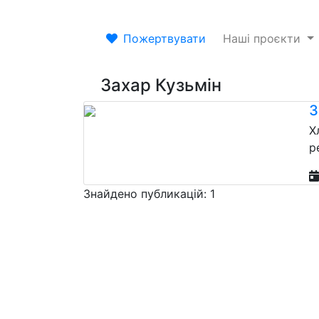
Пожертвувати
Наші проєкти
Захар Кузьмін
З
Х
р
Знайдено публикацій: 1