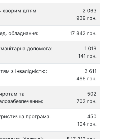
4 хворим дітям
2 063
939 грн.
ед. обладнання:
17 842 грн.
уманітарна допомога:
1 019
141 грн.
ітям з інвалідністю:
2 611
466 грн.
иротам та
502
алозабезпеченим:
702 грн.
уристична програма:
450
104 грн.
рограма "Хелпус":
547 312 грн.