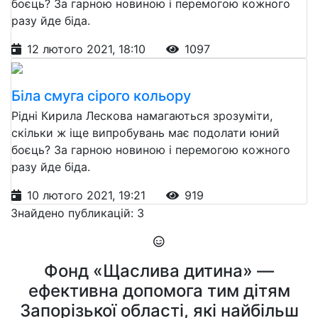
боєць? За гарною новиною і перемогою кожного
разу йде біда.
12 лютого 2021, 18:10
1097
Біла смуга сірого кольору
Рідні Кирила Лескова намагаються зрозуміти,
скільки ж іще випробувань має подолати юний
боєць? За гарною новиною і перемогою кожного
разу йде біда.
10 лютого 2021, 19:21
919
Знайдено публикацій: 3
Фонд «Щаслива дитина» —
ефективна допомога тим дітям
Запорізької області, які найбільш