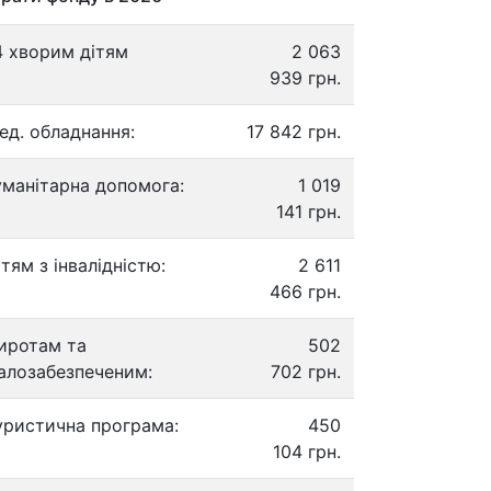
4 хворим дітям
2 063
939 грн.
ед. обладнання:
17 842 грн.
уманітарна допомога:
1 019
141 грн.
ітям з інвалідністю:
2 611
466 грн.
иротам та
502
алозабезпеченим:
702 грн.
уристична програма:
450
104 грн.