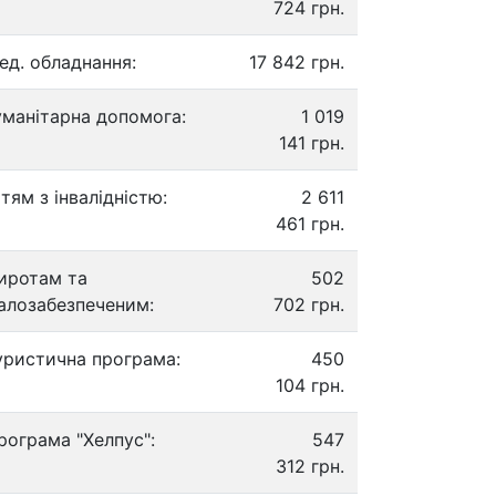
724 грн.
ед. обладнання:
17 842 грн.
уманітарна допомога:
1 019
141 грн.
ітям з інвалідністю:
2 611
461 грн.
иротам та
502
алозабезпеченим:
702 грн.
уристична програма:
450
104 грн.
рограма "Хелпус":
547
312 грн.