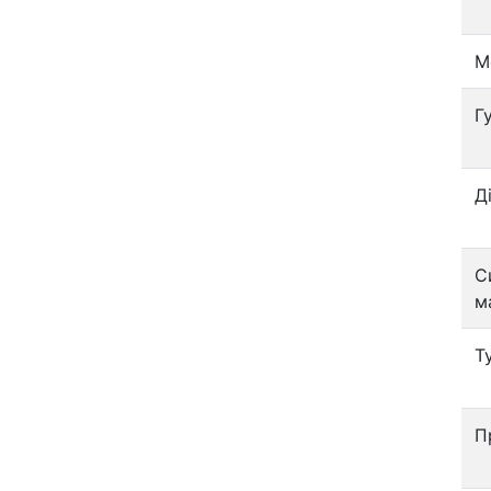
М
Г
Д
С
м
Т
П