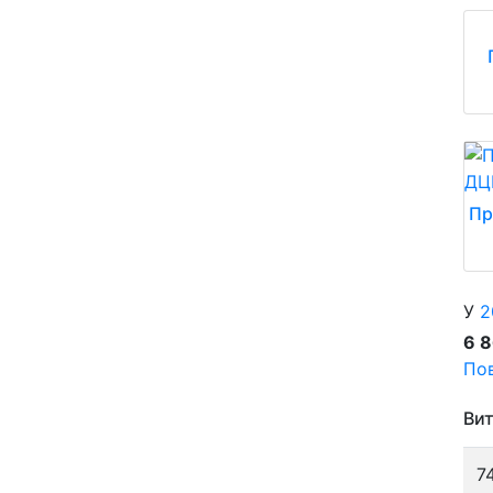
Пр
У
2
6 
Пов
Вит
7