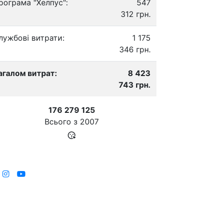
рограма "Хелпус":
547
312 грн.
лужбові витрати:
1 175
346 грн.
агалом витрат:
8 423
743 грн.
176 279 125
Всього з
2007