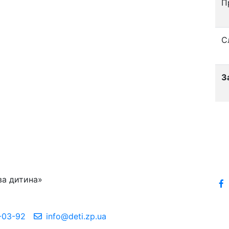
П
С
З
ва дитина»
-03-92
info@deti.zp.ua