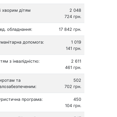
4 хворим дітям
2 048
724 грн.
ед. обладнання:
17 842 грн.
уманітарна допомога:
1 019
141 грн.
ітям з інвалідністю:
2 611
461 грн.
иротам та
502
алозабезпеченим:
702 грн.
уристична програма:
450
104 грн.