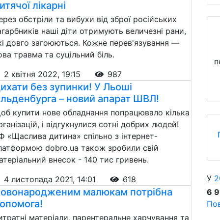
итячої лікарні
ерез обстріли та вибухи від зброї російських
агарбників наші діти отримують величезні рани,
кі довго загоюються. Кожне перев'язування —
ова травма та суцільний біль.
п
2 квітня 2022, 19:15
987
ихати без зупинки! У Льоші
льденбурга – новий апарат ШВЛ!
об купити нове обладнання попрацювало кілька
рганізацій, і відгукнулися сотні добрих людей!
Ф «Щаслива дитина» спільно з інтернет-
латформою dobro.ua також зробили свій
атеріальний внесок - 140 тис гривень.
У
2
4 листопада 2021, 14:01
618
овонародженим малюкам потрібна
6 
опомога!
Пов
итратні матеріали, парентеральне харчування та