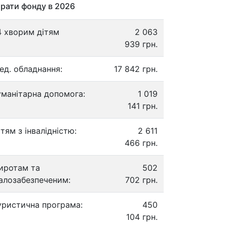
рати фонду в 2026
4 хворим дітям
2 063
939 грн.
ед. обладнання:
17 842 грн.
уманітарна допомога:
1 019
141 грн.
ітям з інвалідністю:
2 611
466 грн.
иротам та
502
алозабезпеченим:
702 грн.
уристична програма:
450
104 грн.