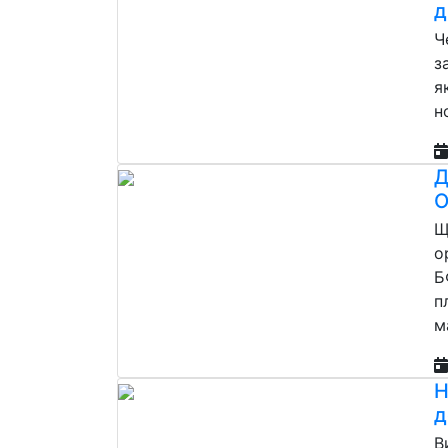
д
Ч
з
я
н
Д
О
Щ
о
Б
п
м
Н
д
В