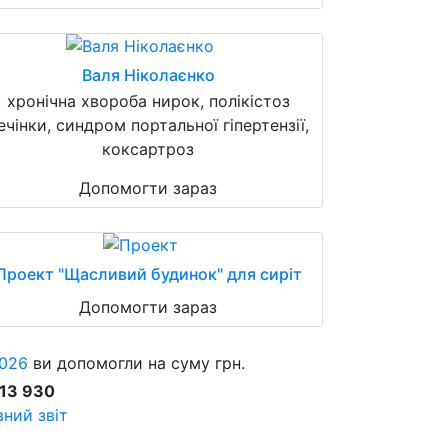
Валя Ніколаєнко
хронічна хвороба нирок, полікістоз
ечінки, синдром портальної гіпертензії,
коксартроз
Допомогти зараз
Проект "Щасливий будинок" для сиріт
Допомогти зараз
026
ви допомогли на суму грн.
913 930
ний звіт