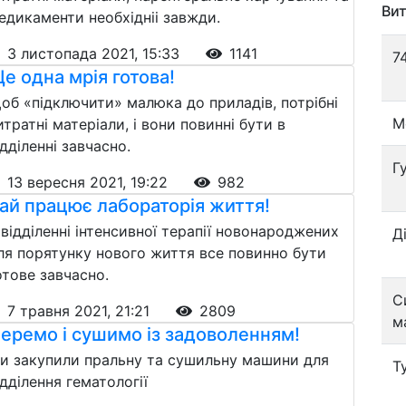
Вит
едикаменти необхідніі завжди.
3 листопада 2021, 15:33
1141
7
е одна мрія готова!
об «підключити» малюка до приладів, потрібні
М
итратні матеріали, і вони повинні бути в
ідділенні завчасно.
Г
13 вересня 2021, 19:22
982
ай працює лабораторія життя!
 відділенні інтенсивної терапії новонароджених
Д
ля порятунку нового життя все повинно бути
отове завчасно.
С
7 травня 2021, 21:21
2809
м
еремо і сушимо із задоволенням!
и закупили пральну та сушильну машини для
Т
ідділення гематології