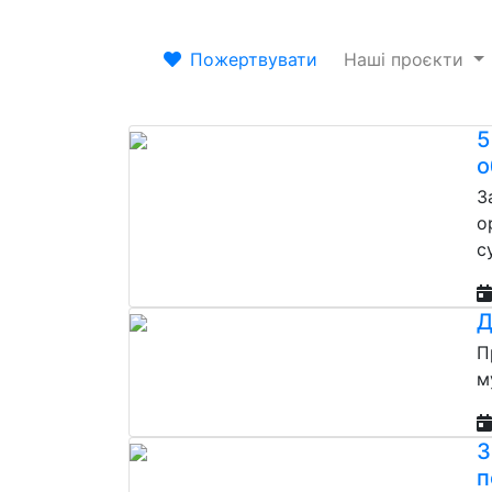
Пожертвувати
Наші проєкти
5
о
З
о
с
Д
П
м
3
п