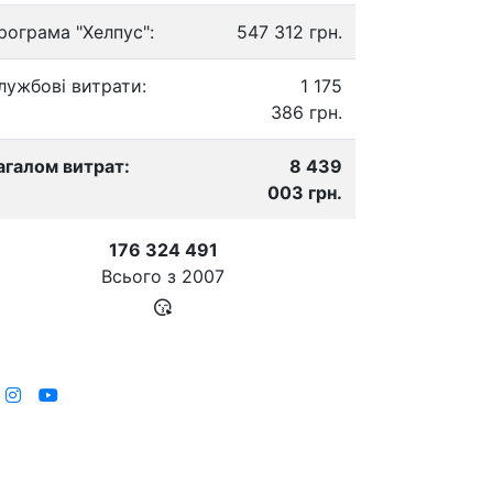
рограма "Хелпус":
547 312 грн.
лужбові витрати:
1 175
386 грн.
агалом витрат:
8 439
003 грн.
176 324 491
Всього з
2007