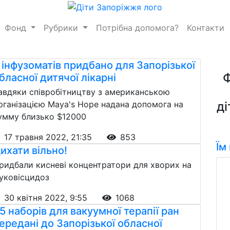
Фонд
Рубрики
Потрібна допомога?
Контакти
 інфузоматів придбано для Запорізької
бласної дитячої лікарні
авдяки співробітництву з американською
рганізацією Maya's Hope надана допомога на
ді
умму близько $12000
17 травня 2022, 21:35
853
Їм
ихати вільно!
ридбали кисневі концентратори для хворих на
уковісцидоз
30 квітня 2022, 9:55
1068
5 наборів для вакуумної терапії ран
ередані до Запорізької обласної