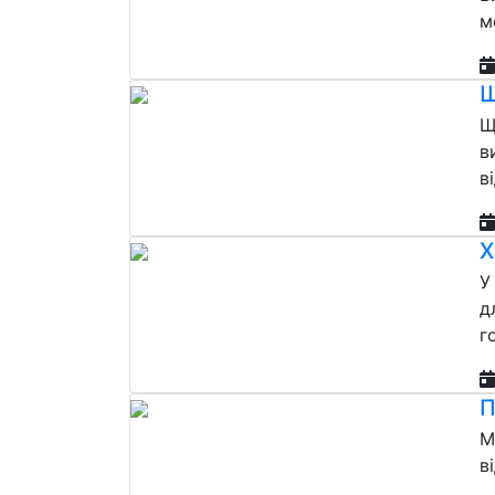
м
Щ
Щ
в
в
Х
У
д
г
П
М
в