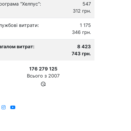
рограма "Хелпус":
547
312 грн.
лужбові витрати:
1 175
346 грн.
агалом витрат:
8 423
743 грн.
176 279 125
Всього з
2007