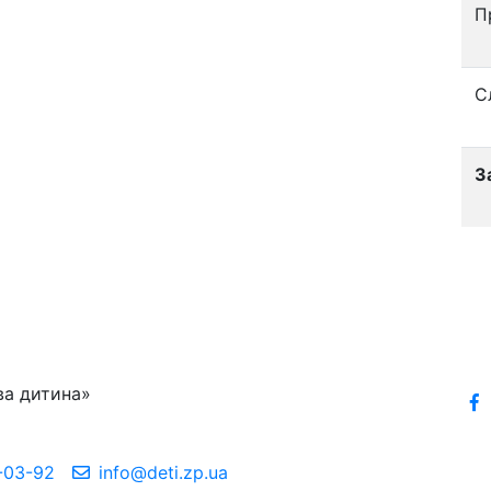
П
С
З
ва дитина»
-03-92
info@deti.zp.ua