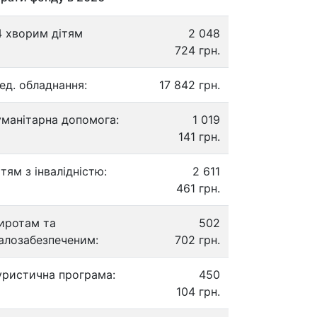
4 хворим дітям
2 048
724 грн.
ед. обладнання:
17 842 грн.
уманітарна допомога:
1 019
141 грн.
ітям з інвалідністю:
2 611
461 грн.
иротам та
502
алозабезпеченим:
702 грн.
уристична програма:
450
104 грн.