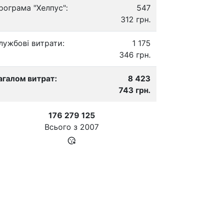
рограма "Хелпус":
547
312 грн.
лужбові витрати:
1 175
346 грн.
агалом витрат:
8 423
743 грн.
176 279 125
Всього з
2007