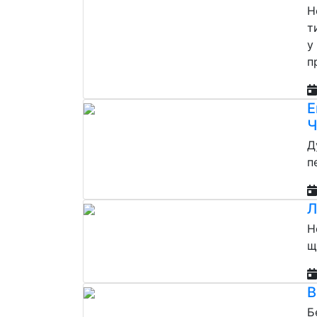
Н
т
у
п
Е
Ч
Д
п
Л
Н
щ
В
Б