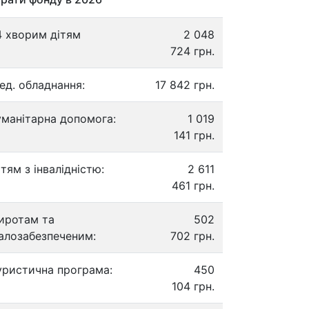
4 хворим дітям
2 048
724 грн.
ед. обладнання:
17 842 грн.
уманітарна допомога:
1 019
141 грн.
ітям з інвалідністю:
2 611
461 грн.
иротам та
502
алозабезпеченим:
702 грн.
уристична програма:
450
104 грн.