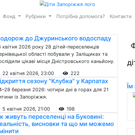
Фонд
Рубрики
Потрібна допомога?
Контакти
одорож до Джуринського водоспаду
8 квітня 2026 року 28 дітей-переселенців
ернівецької області побували у Заліщиках та
ослідили цікаві місця Дністровського каньйону.
ді
22 квітня 2026, 23:00
222
ідкриття сезону "Клубка" у Карпатах
Їм
4–28 березня 2026: чотири дні в горах для 21
итини із Запоріжжя.
5 квітня 2026, 21:00
198
к живуть переселенці на Буковині:
еальність, висновки та що ми можемо
мінити