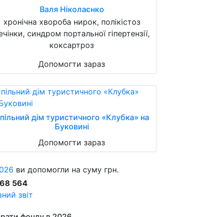
Валя Ніколаєнко
хронічна хвороба нирок, полікістоз
ечінки, синдром портальної гіпертензії,
коксартроз
Допомогти зараз
пільний дім туристичного «Клубка» на
Буковині
Допомогти зараз
026
ви допомогли на суму грн.
868 564
ний звіт
рати фонду в 2026