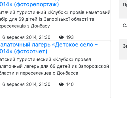
014» (фоторепортаж)
П
итячий туристичний «Клубок» провів наметовий
абір для 69 дітей із Запорізької області та
С
ереселенців з Донбасу
6 вересня 2014, 21:30
193
алаточный лагерь «Детское село –
З
014» (фотоотчет)
етский туристический «Клубок» провел
алаточный лагерь для 69 детей из Запорожской
бласти и переселенцев с Донбасса
6 вересня 2014, 21:30
140