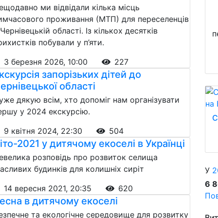
ещодавно ми відвідали кілька місць
имчасового проживання (МТП) для переселенців
 Чернівецькій області. Із кількох десятків
п
рихистків побували у п’яти.
3 березня 2026, 10:00
227
кскурсія запорізьких дітей до
ернівецької області
уже дякую всім, хто допоміг нам організувати
ершу у 2024 екскурсію.
С
9 квітня 2024, 22:30
504
іто-2021 у дитячому екоселі в Українці
евелика розповідь про розвиток селища
асливих будинків для колишніх сиріт
У
2
6 
14 вересня 2021, 20:35
620
Пов
есна в дитячому екоселі
езпечне та екологічне середовище для розвитку
Вит