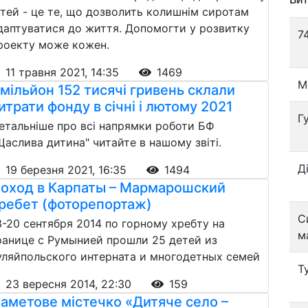
ітей - це те, що дозволить колишнім сиротам
даптуватися до життя. Допомогти у розвитку
7
роекту може кожен.
11 травня 2021, 14:35
1469
М
 мільйон 152 тисячі гривень склали
итрати фонду в січні і лютому 2021
Г
етальніше про всі напрямки роботи БФ
Щаслива дитина" читайте в нашому звіті.
Д
19 березня 2021, 16:35
1494
оход в Карпаты – Мармарошский
ребет (фоторепортаж)
С
3-20 сентября 2014 по горному хребту на
м
ранице с Румынией прошли 25 детей из
уляйпольского интерната и многодетных семей
Т
23 вересня 2014, 22:30
159
аметове містечко «Дитяче село –