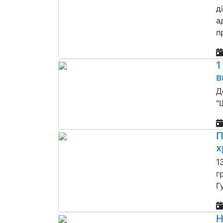
д
а
п
1
в
Д
"
П
х
1
г
Г
Н