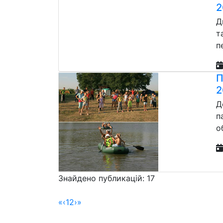
2
Д
т
п
П
2
Д
п
о
Знайдено публикацій: 17
«
‹
1
2
›
»