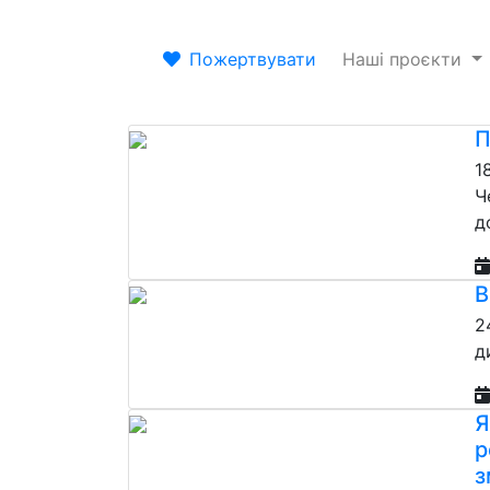
Пожертвувати
Наші проєкти
П
1
Ч
д
В
2
д
Я
р
з