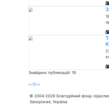
З
1
п
Т
К
2
к
Знайдено публикацій: 19
«
‹
1
2
›
»
© 2004-2026 Благодійний фонд «Щасли
Запоріжжя, Україна