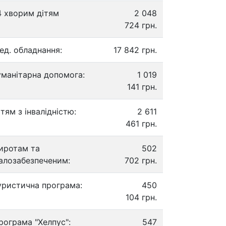
4 хворим дітям
2 048
724 грн.
ед. обладнання:
17 842 грн.
уманітарна допомога:
1 019
141 грн.
ітям з інвалідністю:
2 611
461 грн.
иротам та
502
алозабезпеченим:
702 грн.
уристична програма:
450
104 грн.
рограма "Хелпус":
547