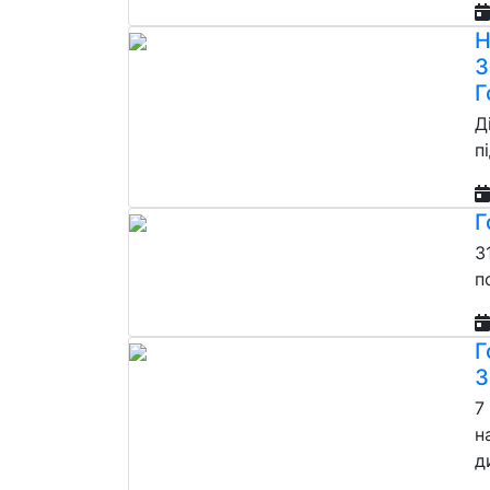
Н
З
Г
Д
п
Г
3
п
Г
З
7
н
д