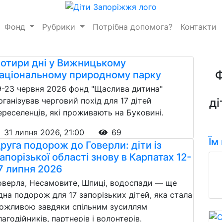
Фонд
Рубрики
Потрібна допомога?
Контакти
отири дні у Вижницькому
аціональному природному парку
9-23 червня 2026 фонд "Щаслива дитина"
рганізував черговий похід для 17 дітей
ді
ереселенців, які проживають на Буковині.
31 липня 2026, 21:00
69
Їм
руга подорож до Говерли: діти із
апорізької області знову в Карпатах 12-
7 липня 2026
оверла, Несамовите, Шпиці, водоспади — ще
дна подорож для 17 запорізьких дітей, яка стала
ожливою завдяки спільним зусиллям
лагодійників, партнерів і волонтерів.