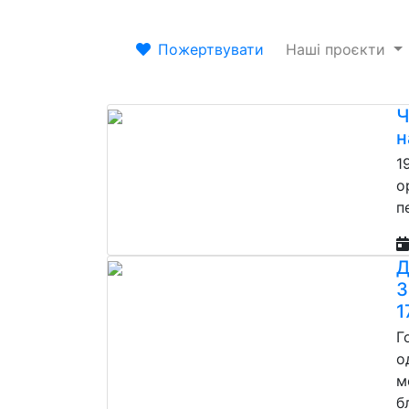
Пожертвувати
Наші проєкти
Ч
н
1
о
п
Д
З
1
Г
о
м
б