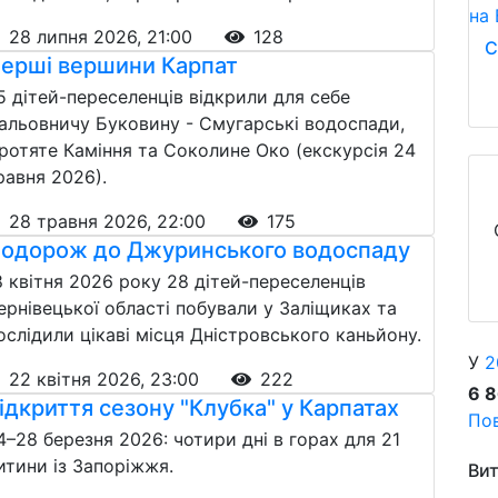
28 липня 2026, 21:00
128
С
ерші вершини Карпат
5 дітей-переселенців відкрили для себе
альовничу Буковину - Смугарські водоспади,
ротяте Каміння та Соколине Око (екскурсія 24
равня 2026).
28 травня 2026, 22:00
175
одорож до Джуринського водоспаду
8 квітня 2026 року 28 дітей-переселенців
ернівецької області побували у Заліщиках та
ослідили цікаві місця Дністровського каньйону.
У
2
22 квітня 2026, 23:00
222
6 
ідкриття сезону "Клубка" у Карпатах
Пов
4–28 березня 2026: чотири дні в горах для 21
итини із Запоріжжя.
Вит