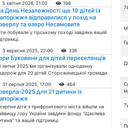
5 квітня 2026, 21:00
198
7
а День Незалежності ще 19 дітей із
апоріжжя відправилися у похід на
оверлу та озеро Несамовите
М
іти побували у гірському поході завдяки вашій
ідтримці.
Г
3 вересня 2025, 22:00
336
ори Буковини для дітей переселенців
Д
1 липня 2025 ми організували одноденну
одорож для 20 дітей Сторожинецької громади.
С
31 серпня 2025, 17:00
464
м
оверла-2025 для 21 дитини із
апоріжжя
Т
 серпня діти з прифронтового міста зійшли на
айвищу гору України завдяки фонду "Щаслива
итина" та вашій підтримці.
П