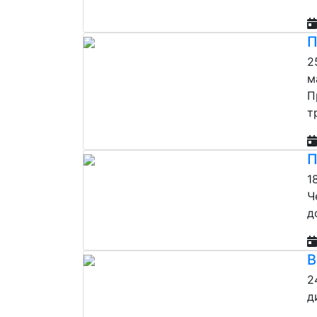
П
2
м
П
т
П
1
Ч
д
В
2
д