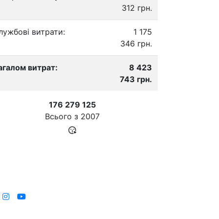
312 грн.
лужбові витрати:
1 175
346 грн.
агалом витрат:
8 423
743 грн.
176 279 125
Всього з
2007