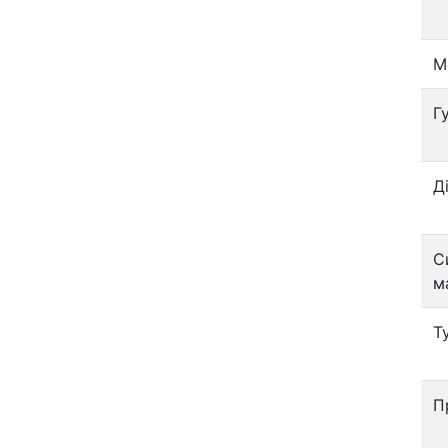
М
Г
Д
С
м
Т
П