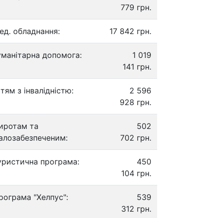
779 грн.
ед. обладнання:
17 842 грн.
уманітарна допомога:
1 019
141 грн.
ітям з інвалідністю:
2 596
928 грн.
иротам та
502
алозабезпеченим:
702 грн.
уристична програма:
450
104 грн.
рограма "Хелпус":
539
312 грн.