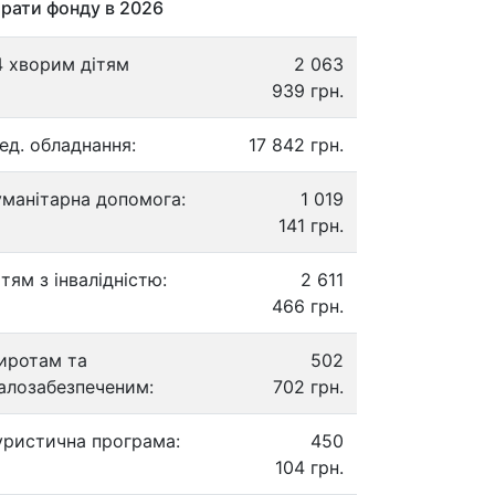
рати фонду в 2026
4 хворим дітям
2 063
939 грн.
ед. обладнання:
17 842 грн.
уманітарна допомога:
1 019
141 грн.
ітям з інвалідністю:
2 611
466 грн.
иротам та
502
алозабезпеченим:
702 грн.
уристична програма:
450
104 грн.