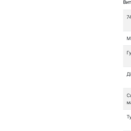
Вит
7
М
Г
Д
С
м
Т