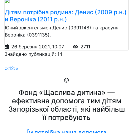
Дітям потрібна родина: Денис (2009 р.н.)
и Вероніка (2011 р.н.)
Юний джентельмен Денис (0391148) та красуня
Вероніка (0391135).
26 березня 2021, 10:07
2711
Знайдено публикацій: 14
«
‹
1
2
›
»
Фонд «Щаслива дитина» —
ефективна допомога тим дітям
Запорізької області, які найбільш
її потребують
Їм потрібна наша допомога