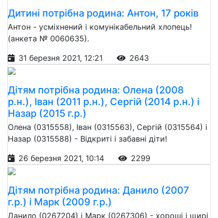
Дитині потрібна родина: Антон, 17 років
Антон - усміхнений і комунікабельний хлопець!
(анкета № 0060635).
31 березня 2021, 12:21
2643
Дітям потрібна родина: Олена (2008
р.н.), Іван (2011 р.н.), Сергій (2014 р.н.) і
Назар (2015 г.р.)
Олена (0315558), Іван (0315563), Сергій (0315564) і
Назар (0315588) - Відкриті і забавні діти!
26 березня 2021, 10:14
2299
Дітям потрібна родина: Данило (2007
г.р.) і Марк (2009 г.р.)
Данило (0267204) і Марк (0267306) - хороші і щирі