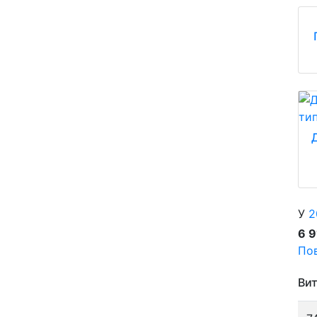
У
2
6 
Пов
Вит