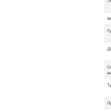
7
М
Г
Д
С
м
Т
П