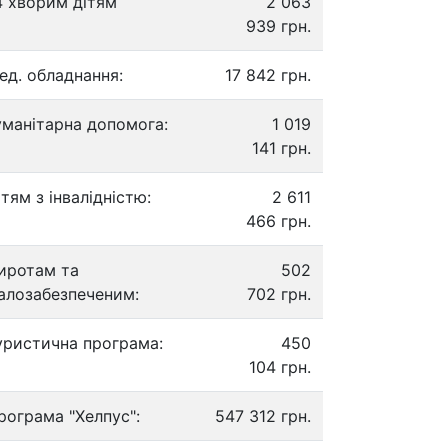
4 хворим дітям
2 063
939 грн.
ед. обладнання:
17 842 грн.
уманітарна допомога:
1 019
141 грн.
ітям з інвалідністю:
2 611
466 грн.
иротам та
502
алозабезпеченим:
702 грн.
уристична програма:
450
104 грн.
рограма "Хелпус":
547 312 грн.