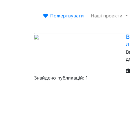
Пожертвувати
Наші проєкти
В
л
В
д
Знайдено публикацій: 1