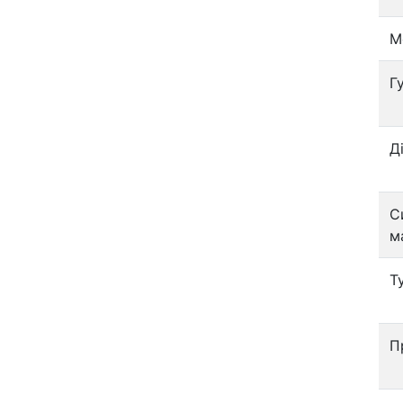
М
Г
Д
С
м
Т
П