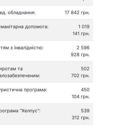
ед. обладнання:
17 842 грн.
уманітарна допомога:
1 019
141 грн.
ітям з інвалідністю:
2 596
928 грн.
иротам та
502
алозабезпеченим:
702 грн.
уристична програма:
450
104 грн.
рограма "Хелпус":
539
312 грн.