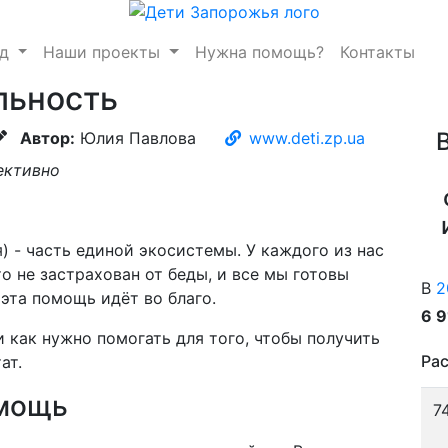
нд
Наши проекты
Нужна помощь?
Контакты
льность
Автор:
Юлия Павлова
www.deti.zp.ua
ективно
) - часть единой экосистемы. У каждого из нас
о не застрахован от беды, и все мы готовы
В
2
 эта помощь идёт во благо.
6 
и как нужно помогать для того, чтобы получить
Рас
ат.
омощь
7