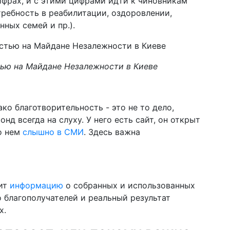
ифрах, и с этими цифрами идти к чиновникам
требность в реабилитации, оздоровлении,
ных семей и пр.).
тью на Майдане Незалежности в Киеве
ко благотворительность - это не то дело,
д всегда на слуху. У него есть сайт, он открыт
о нем
слышно в СМИ
. Здесь важна
тит
информацию
о собранных и использованных
о благополучателей и реальный результат
х.