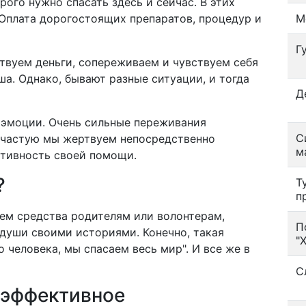
орого нужно спасать здесь и сейчас. В этих
 Оплата дорогостоящих препаратов, процедур и
М
Г
твуем деньги, сопереживаем и чувствуем себя
а. Однако, бывают разные ситуации, и тогда
Д
 эмоции. Очень сильные переживания
С
ачастую мы жертвуем непосредственно
м
ктивность своей помощи.
?
Т
п
ем средства родителям или волонтерам,
П
 души своими историями. Конечно, такая
"
о человека, мы спасаем весь мир". И все же в
С
 эффективное