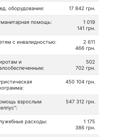
ед. оборудование:
17 842 грн.
уманитарная помощь:
1 019
141 грн.
етям с инвалидностью:
2 611
466 грн.
иротам и
502
алообеспеченным:
702 грн.
уристическая
450 104 грн.
рограмма:
омощь взрослым
547 312 грн.
Хелпус":
лужебные расходы:
1 175
386 грн.