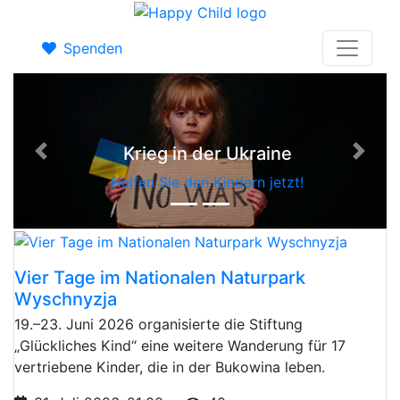
Leben rett
Spenden
Helfen Sie jetz
r Ukraine
Zurück
Weite
indern jetzt!
Vier Tage im Nationalen Naturpark
Wyschnyzja
19.–23. Juni 2026 organisierte die Stiftung
„Glückliches Kind“ eine weitere Wanderung für 17
vertriebene Kinder, die in der Bukowina leben.