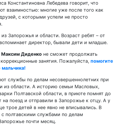
са Константиновна Лебедева говорит, что
ают взаимностью: многие уже после того как
друзей, с которыми успели не просто
.
з Запорожья и области. Возраст ребят – от
 вспоминает директор, бывали дети и младше.
й
Максим Диденко
не сможет продолжать
коррекционные занятия. Пожалуйста,
помогите
е мальчика!
ают службы по делам несовершеннолетних при
и из области. А историю семьи Масловых,
варки Полтавской области, в приюте помнят до
 на поезд и отправили в Запорожье к отцу. А у
ще трое детей в нее явно не вписывались. В
ы с полтавскими службами по делам
Запорожье почти месяц.