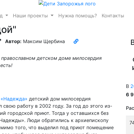
нд
Наши проекты
Нужна помощь?
Контакты
ой"
Автор:
Максим Щербина
в православном детском доме милосердия
есть!
В
2
6 
 «Надежда»
детский дом милосердия
свою работу в 2002 году. За год до этого из-
Рас
ий городской приют. Тогда у оставшихся без
«Надежды». Люди обратились к архиепископу
7
омимо того, что выделил под приют помещение