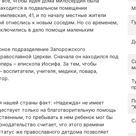
 все, чтобы идея дома милосердия была
 находится в подвальном помещении
М
емлевская, 41, и по началу местные жители
Г
й отнеслись к новым соседям. Но со временем,
, включились в дело помощи маленьким
Д
урное подразделение Запорожского
равославной Церкви. Сначала он находился под
С
перь – епископа Иосифа. За тем, чтобы
м
– воспитатели, учителя, медики, повара,
тор.
Т
п
П
я нашей страны факт: «Надежда» не имеет
"
ществует только на благотворительную помощь
ственным, то пребывать в нем ребенок мог бы
С
онодательство считает, что этого времени
Статус же православного детдома позволяет