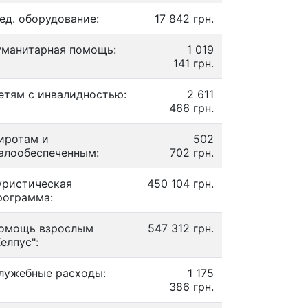
ед. оборудование:
17 842 грн.
уманитарная помощь:
1 019
141 грн.
етям с инвалидностью:
2 611
466 грн.
иротам и
502
алообеспеченным:
702 грн.
уристическая
450 104 грн.
рограмма:
омощь взрослым
547 312 грн.
Хелпус":
лужебные расходы:
1 175
386 грн.