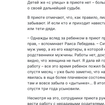
Детей же «с улицы» в приюте нет – бол
о своей дальнейшей судьбе.
В приюте отмечают, что, как правило, л
забывают. И если кто и приходит навест
или тети-дяди.
– Однажды вслед за ребенком в приют п
прав, – вспоминает Раиса Лебедева. – 
муж умер, а из его квартиры, в которой
родственники мужчины. Работы нет, док
видно, что женщина не пьет. Я дала ей г
работу – все это время ребенок пожил б
спустя месяц – уже было заметно, что на
явилась в еще более плачевном состояни
там и вовсе забыла о «дытынке»… В ито
спустя три года усыновили.
Несмотря на это, сотрудники приюта ру
вести работу с нерадивыми родителями.