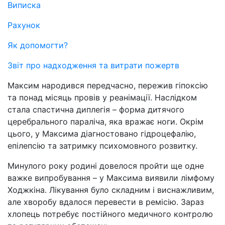
Виписка
Рахунок
Як допомогти?
Звіт про надходження та витрати пожертв
Максим народився передчасно, пережив гіпоксію
та понад місяць провів у реанімації. Наслідком
стала спастична диплегія – форма дитячого
церебрального параліча, яка вражає ноги. Окрім
цього, у Максима діагностовано гідроцефалію,
епілепсію та затримку психомовного розвитку.
Минулого року родині довелося пройти ще одне
важке випробування – у Максима виявили лімфому
Ходжкіна. Лікування було складним і виснажливим,
але хворобу вдалося перевести в ремісію. Зараз
хлопець потребує постійного медичного контролю