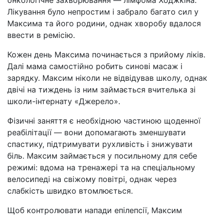
онкологічне захворювання — лімфома Ходжкіна.
Лікування було непростим і забрало багато сил у
Максима та його родини, однак хворобу вдалося
ввести в ремісію.
Кожен день Максима починається з прийому ліків.
Далі мама самостійно робить синові масаж і
зарядку. Максим ніколи не відвідував школу, однак
двічі на тиждень із ним займається вчителька зі
школи-інтернату «Джерело».
Фізичні заняття є необхідною частиною щоденної
реабілітації — вони допомагають зменшувати
спастику, підтримувати рухливість і знижувати
біль. Максим займається у посильному для себе
режимі: вдома на тренажері та на спеціальному
велосипеді на свіжому повітрі, однак через
слабкість швидко втомлюється.
Щоб контролювати напади епілепсії, Максим