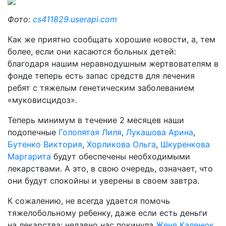
Фото:
cs411829.userapi.com
Как же приятно сообщать хорошие новости, а, тем
более, если они касаются больных детей:
благодаря нашим неравнодушным жертвователям в
фонде теперь есть запас средств для лечения
ребят с тяжелым генетическим заболеванием
«муковисцидоз».
Теперь минимум в течение 2 месяцев наши
подопечные
Голопятая Лиля
,
Лукашова Арина
,
Бутенко Виктория
,
Хорликова Ольга
,
Шкуренкова
Маргарита
будут обеспечены необходимыми
лекарствами. А это, в свою очередь, означает, что
они будут спокойны и уверены в своем завтра.
К сожалению, не всегда удается помочь
тяжелобольному ребенку, даже если есть деньги
на лекарства: недавно нас покинула
Женя Каленюк
,