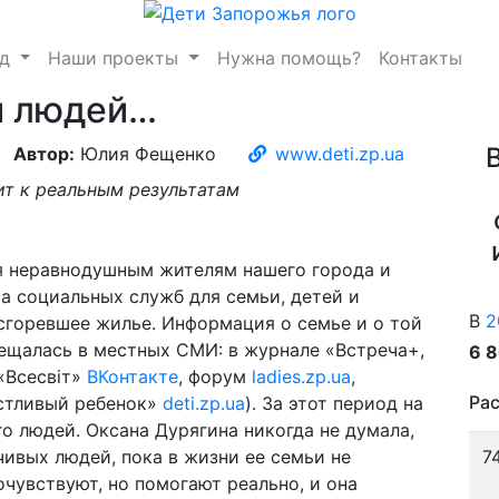
нд
Наши проекты
Нужна помощь?
Контакты
и людей…
Автор:
Юлия Фещенко
www.deti.zp.ua
ит к реальным результатам
 неравнодушным жителям нашего города и
а социальных служб для семьи, детей и
В
2
сгоревшее жилье. Информация о семье и о той
мещалась в местных СМИ: в журнале «Встреча+,
6 
«Всесвіт»
ВКонтакте
, форум
ladies.zp.ua
,
Рас
астливый ребенок»
deti.zp.ua
). За этот период на
о людей. Оксана Дурягина никогда не думала,
чивых людей, пока в жизни ее семьи не
7
очувствуют, но помогают реально, и она