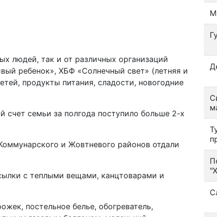
М
Г
ых людей, так и от различных организаций
Д
вый ребенок», ХБФ «Солнечный свет» (летняя и
етей, продукты питания, сладости, новогодние
С
м
й счет семьи за полгода поступило больше 2-х
Т
п
с Коммунарского и Жовтневого районов отдали
П
"
осылки с теплыми вещами, канцтоварами и
С
ожек, постельное белье, обогреватель,