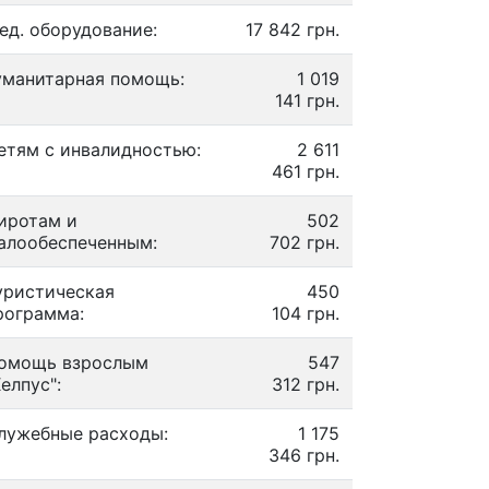
ед. оборудование:
17 842 грн.
уманитарная помощь:
1 019
141 грн.
етям с инвалидностью:
2 611
461 грн.
иротам и
502
алообеспеченным:
702 грн.
уристическая
450
рограмма:
104 грн.
омощь взрослым
547
Хелпус":
312 грн.
лужебные расходы:
1 175
346 грн.