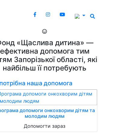
Фонд «Щаслива дитина» —
ефективна допомога тим
тям Запорізької області, які
найбільш її потребують
 потрібна наша допомога
ограма допомоги онкохворим дітям та
молодим людям
Допомогти зараз