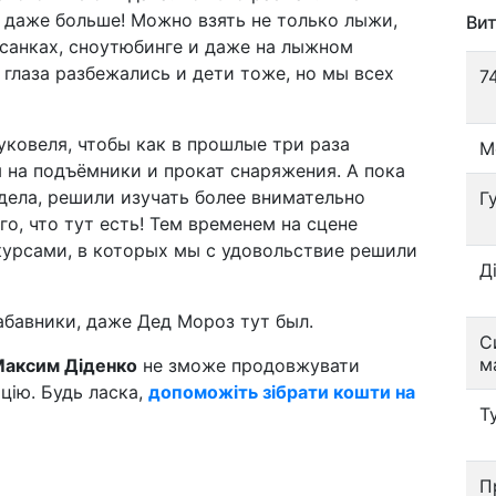
 и даже больше! Можно взять не только лыжи,
Вит
 санках, сноутюбинге и даже на лыжном
глаза разбежались и дети тоже, но мы всех
7
уковеля, чтобы как в прошлые три раза
М
 на подъёмники и прокат снаряжения. А пока
 дела, решили изучать более внимательно
Г
го, что тут есть! Тем временем на сцене
курсами, в которых мы с удовольствие решили
Д
абавники, даже Дед Мороз тут был.
С
м
аксим Діденко
не зможе продовжувати
ацію. Будь ласка,
допоможіть зібрати кошти на
Т
П