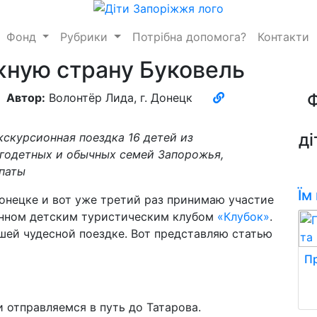
Фонд
Рубрики
Потрібна допомога?
Контакти
жную страну Буковель
Автор:
Волонтёр Лида, г. Донецк
ді
кскурсионная поездка 16 детей из
огодетных и обычных семей Запорожья,
паты
Їм
Донецке и вот уже третий раз принимаю участие
анном детским туристическим клубом
«Клубок»
.
ашей чудесной поездке. Вот представляю статью
Пр
 отправляемся в путь до Татарова.