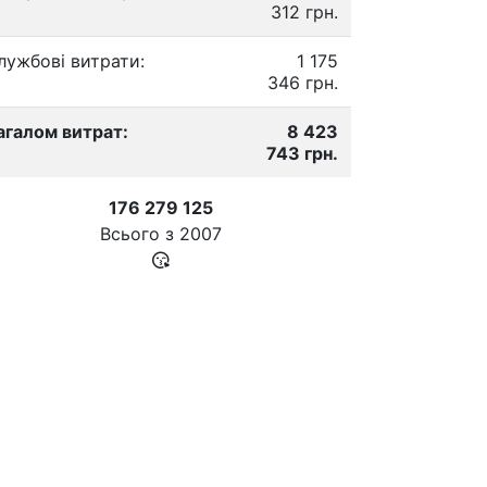
312 грн.
лужбові витрати:
1 175
346 грн.
агалом витрат:
8 423
743 грн.
176 279 125
Всього з
2007