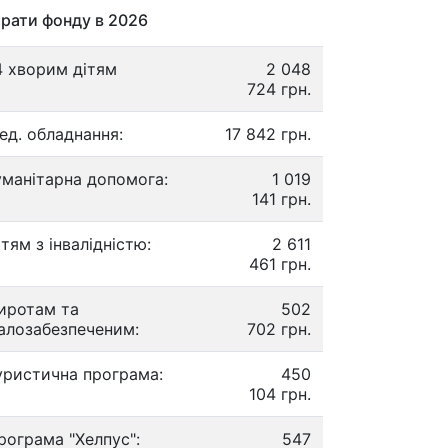
рати фонду в 2026
4 хворим дітям
2 048
724 грн.
ед. обладнання:
17 842 грн.
уманітарна допомога:
1 019
141 грн.
ітям з інвалідністю:
2 611
461 грн.
иротам та
502
алозабезпеченим:
702 грн.
уристична програма:
450
104 грн.
рограма "Хелпус":
547