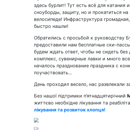
здесь бурлит! Тут есть всё для катания
сноуборды, защиту, но и прокатиться на
велосипеде! Инфраструктура громадная, 
быстро нашли!
Обратились с просьбой к руководству Б
предоставили нам бесплатные ски-пассы
будем ждать ответ, чтобы не сидеть без
комплекс, сувенирные лавки и много все
началось празднование праздника с кон
поучаствовать...
День проходил весело, нас развлекали з
Без нашої підтримки п’ятнадцятирічний
М
життєво необхідне лікування та реабіліт
лікування та розвиток хлопця!