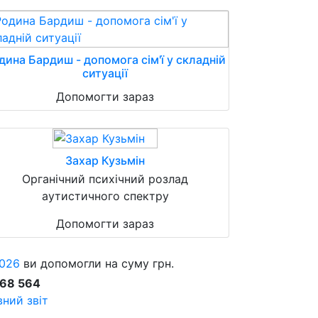
дина Бардиш - допомога сім'ї у складній
ситуації
Допомогти зараз
Захар Кузьмін
Органічний психічний розлад
аутистичного спектру
Допомогти зараз
026
ви допомогли на суму грн.
868 564
ний звіт