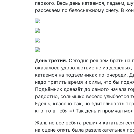
первого. Весь день катаемся, падаем, ш
рассекаем по белоснежному снегу. В кон
День третий.
Сегодня решаем брать на п
оказалось удовольствие не из дешевых,
катаемся на подъёмниках по-очереди. Д
надо тратить время и силы, что бы подня
Подъёмник довезёт до самого начала гор
радостно, солнышко весело улыбается те
Едешь, классно так, но бдительность тер
кто-то в тебя =) Так день и промчал мо
Жаль не все ребята решили кататься сег
на сцене опять была развлекательная п