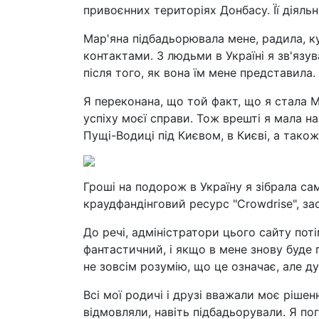
привоєнних територіях Донбасу. Її діяльн
Мар'яна підбадьорювала мене, радила, к
контактами. З людьми в Україні я зв'яз
після того, як вона їм мене представила. 
Я переконана, що той факт, що я стала
успіху моєї справи. Тож врешті я мала н
Пущі-Водиці під Києвом, в Києві, а також
Гроші на подорож в Україну я зібрала с
краудфандінговий ресурс "Crowdrise", 
До речі, адміністратори цього сайту пот
фантастичний, і якщо в мене знову буде 
не зовсім розумію, що це означає, але ду
Всі мої родичі і друзі вважали моє рішен
відмовляли, навіть підбадьорували. Я п