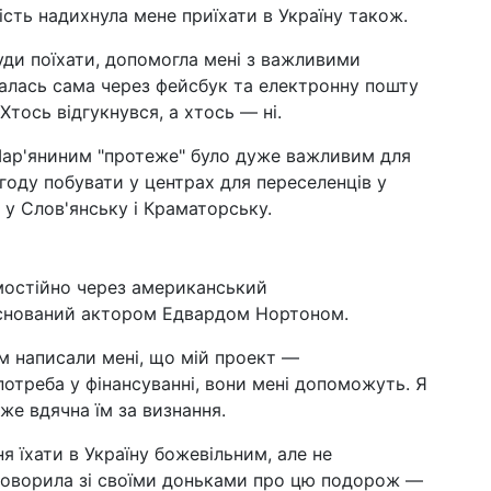
ість надихнула мене приїхати в Україну також.
уди поїхати, допомогла мені з важливими
увалась сама через фейсбук та електронну пошту
Хтось відгукнувся, а хтось — ні.
 Мар'яниним "протеже" було дуже важливим для
агоду побувати у центрах для переселенців у
 у Слов'янську і Краматорську.
амостійно через американський
заснований актором Едвардом Нортоном.
ім написали мені, що мій проект —
потреба у фінансуванні, вони мені допоможуть. Я
же вдячна їм за визнання.
ня їхати в Україну божевільним, але не
оговорила зі своїми доньками про цю подорож —