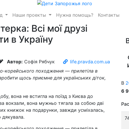
нд
Наши проекты
Нужна помощь?
Контакты
ерка: Всі мої друзі
ти в Україну
Автор:
Софія Рябчук
life.pravda.com.ua
о-корейського походження — прилетіла в
зробити щось приємне для українських діток,
В
2
6 
добу, вона не встигла на поїзд з Києва до
два вокзали, вона мужньо тягала за собою дві
Рас
них книжок на подарунки, завжди усміхалась,
о дякувала.
7
-корейського походження — прилетіла в