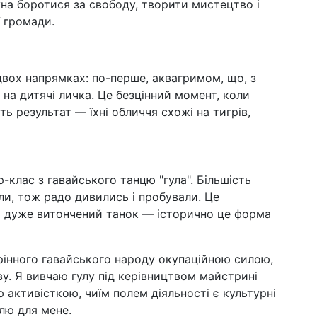
на боротися за свободу, творити мистецтво і
ї громади.
вох напрямках: по-перше, аквагримом, що, з
на дитячі личка. Це безцінний момент, коли
ть результат — їхні обличчя схожі на тигрів,
клас з гавайського танцю "гула". Більшість
ли, тож радо дивились і пробували. Це
і дуже витончений танок — історично це форма
інного гавайського народу окупаційною силою,
у. Я вивчаю гулу під керівництвом майстрині
ю активісткою, чиїм полем діяльності є культурні
лю для мене.