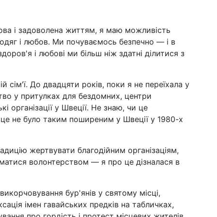
рова і задоволена життям, я маю можливість
 одяг і любов. Ми почуваємось безпечно — і в
оров'я і любові ми більш ніж здатні ділитися з
 сім'ї. До двадцяти років, поки я не переїхала у
тво у притулках для бездомних, центри
і організації у Швеції. Не знаю, чи це
це не було таким поширеним у Швеції у 1980-х
адицію жертвувати благодійним організаціям,
матися волонтерством — я про це дізналася в
т викорчовування бур'янів у святому місці,
сація імен гавайських предків на табличках,
ування про гордість і протест місцевих жителів,