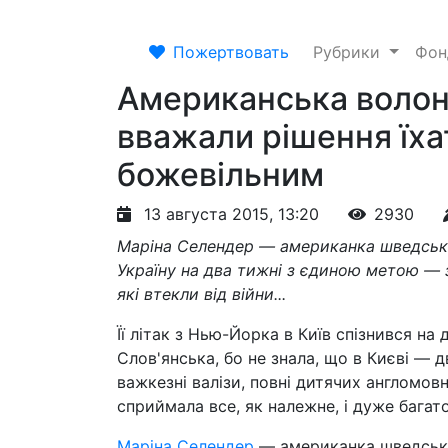
Пожертвовать
Рубрики
Фо
Американська волонт
вважали рішення їха
божевільним
13 августа 2015, 13:20
2930
Маріна Селендер — американка шведськ
Україну на два тижні з єдиною метою — 
які втекли від війни...
Її літак з Нью-Йорка в Київ спізнився на 
Слов'янська, бо не знала, що в Києві — 
важкезні валізи, повні дитячих англомов
сприймала все, як належне, і дуже багат
Маріна Селендер
— американка шведсько