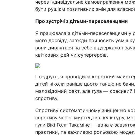
через індивідуальне самовираження мож
бути рушієм позитивних змін для власно
Про зустрічі з дітьми-переселенцями
Я працювала з дітьми-переселенцями у д
мого досвіду, завжди приносить усмішку 
вони дивляться на себе в дзеркало і бача
квіткових фей чи супергероїв.
По-друге, я проводила короткий майстер-
дітей ніколи раніше цього танцю не бачи
маловідомий факт, але гула — красивий 
спротиву.
Спротиву систематичному знищенню кор
спротиву через мистецтво, культуру, мов
гули Вікі Голт Такаміне — вона є завзято
практики, та важливою рольовою модел