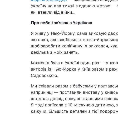
Україну на два тижні з єдиною метою — 
які втекли від війни...
Про себе і зв'язок з Україною
Я живу у Нью-Йорку, сама виховую двох 
акторка, але, як більшість нью-йоркськи
щоб заробити копійчину: я викладач, худ
декілька з моїх занять.
Колись я була в Україні один раз — у жо
акторів із Нью-Йорка у Київ разом з ре
Садовською.
Ми співали разом з бабусями у полтавсь
наприкінці — поставили виставу у київсь
що мала досвід співу зі старшими співакам
Я тоді приїхала з 10-місячною дитиною, 
кажучи, більшість деталей з тієї подорожі