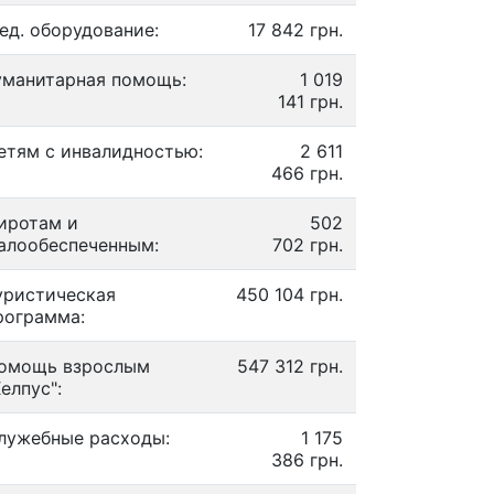
ед. оборудование:
17 842 грн.
уманитарная помощь:
1 019
141 грн.
етям с инвалидностью:
2 611
466 грн.
иротам и
502
алообеспеченным:
702 грн.
уристическая
450 104 грн.
рограмма:
омощь взрослым
547 312 грн.
Хелпус":
лужебные расходы:
1 175
386 грн.