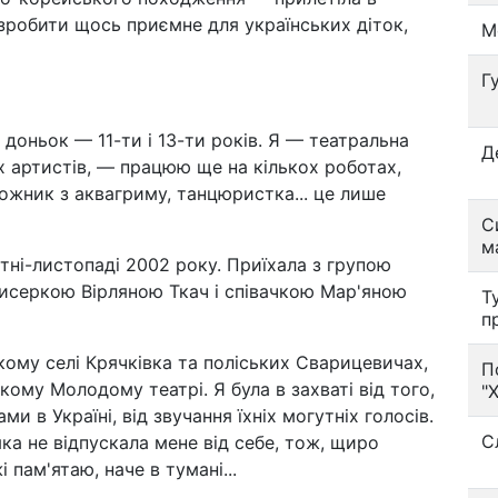
зробити щось приємне для українських діток,
М
Г
доньок — 11-ти і 13-ти років. Я — театральна
Д
х артистів, — працюю ще на кількох роботах,
ожник з аквагриму, танцюристка... це лише
С
м
втні-листопаді 2002 року. Приїхала з групою
жисеркою Вірляною Ткач і співачкою Мар'яною
Т
п
кому селі Крячківка та поліських Сварицевичах,
П
кому Молодому театрі. Я була в захваті від того,
"
и в Україні, від звучання їхніх могутніх голосів.
С
яка не відпускала мене від себе, тож, щиро
 пам'ятаю, наче в тумані...