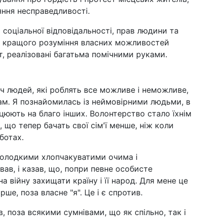
ння несправедливості.
 соціальної відповідальності, прав людини та
— кращого розуміння власних можливостей
т, реалізовані багатьма помічними руками.
ліч людей, які роблять все можливе і неможливе,
нам. Я познайомилась із неймовірними людьми, в
цюють на благо інших. Волонтерство стало їхнім
 що тепер бачать свої сім'ї менше, ніж коли
ботах.
солодкими хлопчакуватими очима і
в, і казав, що, попри певне особисте
а війну захищати країну і її народ. Для мене це
е, поза власне "я". Це і є спротив.
, поза всякими сумнівами, що як спільно, так і