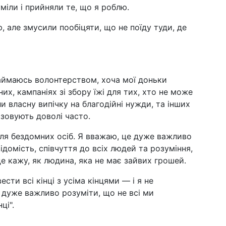
міли і прийняли те, що я роблю.
 але змусили пообіцяти, що не поїду туди, де
аймаюсь волонтерством, хоча мої доньки
их, кампаніях зі збору їжі для тих, хто не може
и власну випічку на благодійні нужди, та інших
нізовують доволі часто.
ля бездомних осіб. Я вважаю, це дуже важливо
домість, співчуття до всіх людей та розуміння,
це кажу, як людина, яка не має зайвих грошей.
сти всі кінці з усіма кінцями — і я не
 дуже важливо розуміти, що не всі ми
ці".