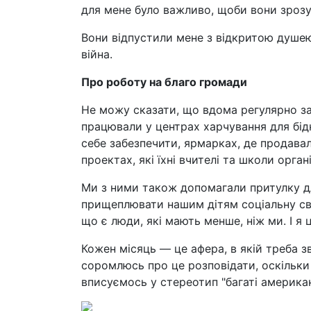
для мене було важливо, щоби вони зрозу
Вони відпустили мене з відкритою душею,
війна.
Про роботу на благо громади
Не можу сказати, що вдома регулярно з
працювали у центрах харчування для бідн
себе забезпечити, ярмарках, де продавал
проектах, які їхні вчителі та школи орга
Ми з ними також допомагали притулку д
прищеплювати нашим дітям соціальну сві
що є люди, які мають менше, ніж ми. І я 
Кожен місяць — це афера, в якій треба зве
соромлюсь про це розповідати, оскільки
вписуємось у стереотип "багаті американ