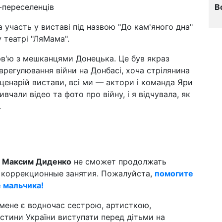
-переселенців
В
 участь у виставі під назвою "До кам'яного дна"
 театрі "ЛяМама".
ерв'ю з мешканцями Донецька. Це був якраз
врегулювання війни на Донбасі, хоча стрілянина
ценарій вистави, всі ми — актори і команда Яри
чали відео та фото про війну, і я відчувала, як
.
й
Максим Диденко
не сможет продолжать
коррекционные занятия. Пожалуйста,
помогите
е мальчика!
 мене є водночас сестрою, артисткою,
астини України виступати перед дітьми на