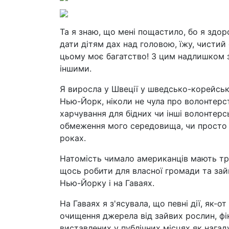
Та я знаю, що мені пощастило, бо я здо
дати дітям дах над головою, їжу, чистий
цьому моє багатство! З цим надлишком зд
іншими.
Я виросла у Швеції у шведсько-корейській
Нью-Йорк, ніколи не чула про волонтерс
харчування для бідних чи інші волонтерськ
обмеження мого середовища, чи просто 
роках.
Натомість чимало американців мають тр
щось робити для власної громади та зай
Нью-Йорку і на Гаваях.
На Гаваях я з'ясувала, що певні дії, як-о
очищення джерела від зайвих рослин, фік
виставлених у публічних місцях як нагад