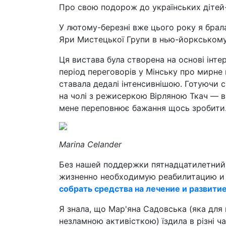
Про свою подорож до українських дітей
У лютому-березні вже цього року я брала
Яри Мистецької Групи в нью-йоркському
Ця вистава була створена на основі інт
період переговорів у Мінську про мирне 
ставала дедалі інтенсивнішою. Готуючи с
на чолі з режисеркою Вірляною Ткач — вив
мене переповнює бажання щось зробити
Marina Celander
Без нашей поддержки пятнадцатилетни
жизненно необходимую реабилитацию и 
собрать средства на лечение и развити
Я знала, що Мар'яна Садовська (яка для
незламною активісткою) їздила в різні ч