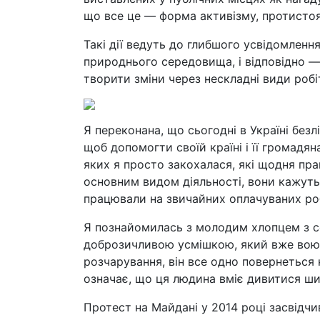
що все це — форма активізму, протистоя
Такі дії ведуть до глибшого усвідомлення
природнього середовища, і відповідно 
творити зміни через нескладні види робі
Я переконана, що сьогодні в Україні без
щоб допомогти своїй країні і її громадя
яких я просто закохалася, які щодня пра
основним видом діяльності, вони кажуть,
працювали на звичайних оплачуваних ро
Я познайомилась з молодим хлопцем з 
доброзичливою усмішкою, який вже воюва
розчарування, він все одно повернеться н
означає, що ця людина вміє дивитися ширш
Протест на Майдані у 2014 році засвідчив