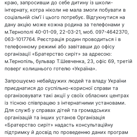
краю, запросивши до себе дитину із школи-
інтернату, котра ніколи не мала змоги побувати в
соціальній сім’ї і цього потребує. Відгукнутися на
дану акцію може кожна родина за телефонами у
м.Тернополі 40-01-09, 22-03-21, моб. 097-4642370,
063-1017764. Реєстрація родин проводиться і в
телефонному режимі або завітавши до офісу
організації «Братерство сиріт» за адресою:
м.Тернопіль, бульвар Т.Шевченка, 23, офіс 69, третій
поверг колишнього готелю «Україна».
Запрошуємо небайдужих людей та владу України
приєднатися до суспільно-корисної справи та
організовувати такі акції у своїх обласних центрах
із тісною співпрацею з інтернатними установами.
Для служб у справах дітей та громадських
організацій та інших установ Організація
«Братерство сиріт» надасть консультаційну
підтримку й досвід по проведенню даних програм