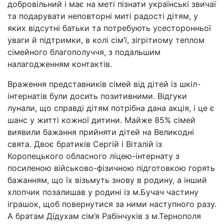
добровільний і має на меті пізнати українські звичаї
та подарувати неповторні миті радості дітям, у
яких відсутні батьки та потребують усесторонньої
уваги й підтримки, в колі сім’ї, зігрітиому теплом
сімейного благополуччя, з подальшим
налагодженням контактів.
Враження представників сімей від дітей із шкіл-
інтернатів були досить позитивними. Відгуки
лунали, що справді дітям потрібна дана акція, і це є
шанс у житті кожної дитини. Майже 85% сімей
виявили бажання прийняти дітей на Великодні
свята. Двоє братиків Сергій і Віталій із
Коропецького обласного ліцею-інтернату з
посиленою військово-фізичною підготовкою горять
бажанням, що їх візьмуть знову в родину, а інший
хлопчик позалишав у родині із м.Бучач частину
іграшок, щоб повернутися за ними наступного разу.
А братам Дідухам сім’я Рабінчуків з м.Тернополя