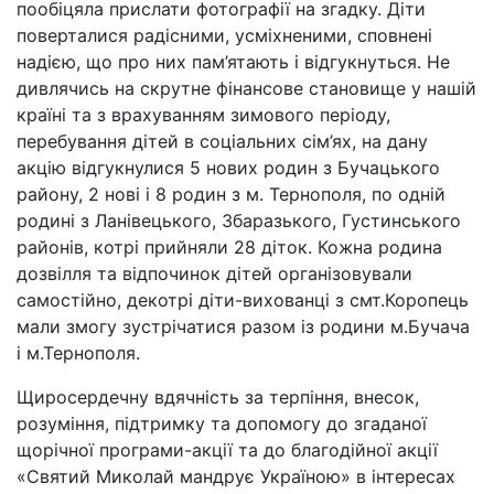
пообіцяла прислати фотографії на згадку. Діти
поверталися радісними, усміхненими, сповнені
надією, що про них пам’ятають і відгукнуться. Не
дивлячись на скрутне фінансове становище у нашій
країні та з врахуванням зимового періоду,
перебування дітей в соціальних сім’ях, на дану
акцію відгукнулися 5 нових родин з Бучацького
району, 2 нові і 8 родин з м. Тернополя, по одній
родині з Ланівецького, Збаразького, Густинського
районів, котрі прийняли 28 діток. Кожна родина
дозвілля та відпочинок дітей організовували
самостійно, декотрі діти-вихованці з смт.Коропець
мали змогу зустрічатися разом із родини м.Бучача
і м.Тернополя.
Щиросердечну вдячність за терпіння, внесок,
розуміння, підтримку та допомогу до згаданої
щорічної програми-акції та до благодійної акції
«Святий Миколай мандрує Україною» в інтересах