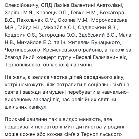
Олексійовичу, СПД Лахіна Валентині Анатолівні,
Зарівні М.Я., Кравець О.П., Гевко Н.М., Божагора
В.С., Пахольчак О.М., Окопна М.М., Морочковська
М.В., Гайда Н.І., Михайлів О.І., Садівський Я.З.,
Ковдрин О.Є., Загородна О.О., Здебський В.С., Мала
Н.В., Михайлов Е.С. та ін. жителям Бучацького,
Чортківського, Кременецького районів, а також за
благодійний концерт гурту «Веселі Галичани» від
Тернопільської обласної філармонії.
На жаль, є велика частка дітей середнього віку,
котрі неможуть ніяк потрапити в соціальні сім’ї на
свята і завжди вимушені перебувати в навчально-
виховному закладі під час релігійних свят чи
шкільних канікул.
Приємні хвилини так швидко минають, але
подарувати неповторні миті дитинства у родині
може кожен або кожна сім’я з Тернопільського