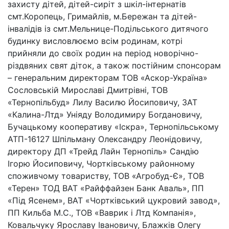
захисту дітей, дітей-сиріт з шкіл-інтернатів
смт.Коропець, Гримайлів, м.Бережан та дітей-
інвалідів із смт.Мельнице-Подільського дитячого
будинку висловлюємо всім родинам, котрі
прийняли до своїх родин на період новорічно-
різдвяних свят діток, а також постійним спонсорам
– генеральним директорам ТОВ «Аскор-Україна»
Сословській Мирославі Дмитрівні, ТОВ
«Тернопільбуд» Лилу Василю Йосиповичу, ЗАТ
«Калина-Лтд» Уніяду Володимиру Богдановичу,
Бучацькому кооперативу «Іскра», Тернопільському
АТП-16127 Шпільману Олександру Леонідовичу,
директору ДП «Трейд Лайн Тернопіль» Сандію
Ігорю Йосиповичу, Чортківському районному
споживчому товариству, ТОВ «Агробуд-Є», ТОВ
«Терен» ТОД ВАТ «Райффайзен Банк Аваль», ПП
«Під Ясенем», ВАТ «Чортківський цукровий завод»,
ПП Кильба М.С., ТОВ «Ваврик і Лтд Компанія»,
Ковальчуку Ярославу Івановичу, Блажків Олегу