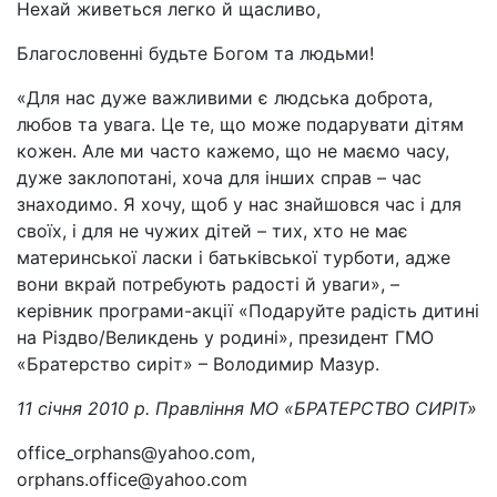
Нехай живеться легко й щасливо,
Благословенні будьте Богом та людьми!
«Для нас дуже важливими є людська доброта,
любов та увага. Це те, що може подарувати дітям
кожен. Але ми часто кажемо, що не маємо часу,
дуже заклопотані, хоча для інших справ – час
знаходимо. Я хочу, щоб у нас знайшовся час і для
своїх, і для не чужих дітей – тих, хто не має
материнської ласки і батьківської турботи, адже
вони вкрай потребують радості й уваги», –
керівник програми-акції «Подаруйте радість дитині
на Різдво/Великдень у родині», президент ГМО
«Братерство сиріт» – Володимир Мазур.
11 січня 2010 р. Правління МО «БРАТЕРСТВО СИРІТ»
office_orphans@yahoo.com,
orphans.office@yahoo.com