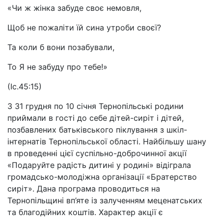
«Чи ж жінка забуде своє немовля,
Щоб не пожаліти їй сина утроби своєї?
Та коли б вони позабували,
То Я не забуду про тебе!»
(Іс.45:15)
З 31 грудня по 10 січня Тернопільські родини
приймали в гості до себе дітей-сиріт і дітей,
позбавлених батьківського піклування з шкіл-
інтернатів Тернопільської області. Найбільшу шану
в проведенні цієї суспільно-доброчинної акції
«Подаруйте радість дитині у родині» відіграла
громадсько-молодіжна організації «Братерство
сиріт». Дана програма проводиться на
Тернопільщині вп’яте із залученням меценатських
та благодійних коштів. Характер акції є