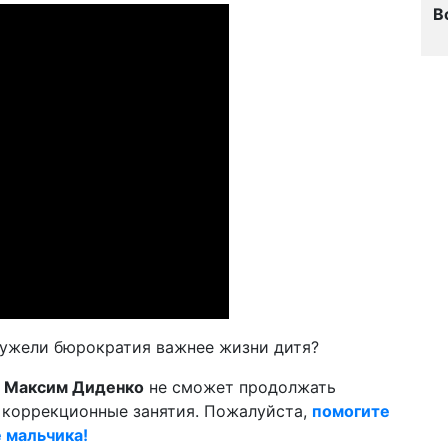
В
Неужели бюрократия важнее жизни дитя?
й
Максим Диденко
не сможет продолжать
коррекционные занятия. Пожалуйста,
помогите
е мальчика!