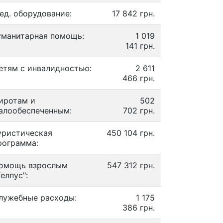
ед. оборудование:
17 842 грн.
уманитарная помощь:
1 019
141 грн.
етям с инвалидностью:
2 611
466 грн.
иротам и
502
алообеспеченным:
702 грн.
уристическая
450 104 грн.
рограмма:
омощь взрослым
547 312 грн.
Хелпус":
лужебные расходы:
1 175
386 грн.