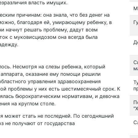
безразличия власть имущих.
М
ким причинам: она знала, что без денег на
можно, благодаря ей, умирающему ребенку, в
Г
ни начнут решать проблему, дадут всем
ток с муковисцидозом она всегда была
Д
адежду.
С
ось. Несмотря на слезы ребенка, который
м
аппарата, оказание ему помощи решили
областного управления здравоохранения
Т
п
ной проблемы у них есть шестимесячный срок. К
нялась бюрократическим нормативам, и девочка
П
ния на круглом столе.
"
я может стать не последней. По сегодняшний
С
з не получают от государства