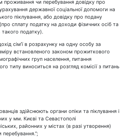
ем проживання чи перебування довідку про
з урахування державної соціальної допомоги на
ського піклування, або довідку про подану
(про сплату податку на доходи фізичних осіб та
 такого податку).
охід сім’ї в розрахунку на одну особу за
озміру встановленого законом прожиткового
емографічних груп населення, питання
го типу виноситься на розгляд комісії з питань
ванців здійснюють органи опіки та піклування і
их у мм. Києві та Севастополі
іських, районних у містах (в разі утворення)
 перебування.”;