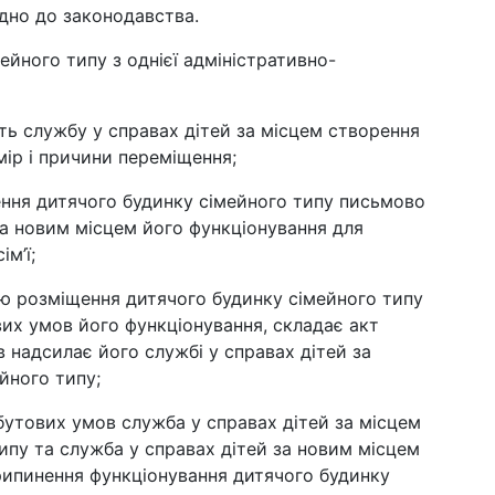
ідно до законодавства.
ейного типу з однієї адміністративно-
ь службу у справах дітей за місцем створення
мір і причини переміщення;
ення дитячого будинку сімейного типу письмово
за новим місцем його функціонування для
м’ї;
ю розміщення дитячого будинку сімейного типу
их умов його функціонування, складає акт
в надсилає його службі у справах дітей за
йного типу;
бутових умов служба у справах дітей за місцем
ипу та служба у справах дітей за новим місцем
рипинення функціонування дитячого будинку