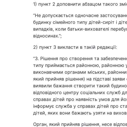
1) пункт 2 доповнити абзацом такого змі
“Не допускається одночасне застосуван
будинку сімейного типу дітей-сиріт і діт
випадків, коли батьки-вихователі перебу
відносинах.”;
2) пункт 3 викласти в такій редакції:
“3. Рішення про створення та забезпече
типу приймається районною, районною у 
виконавчими органами міських, районних у
який прийняв рішення) на підставі заяви 
виявили бажання створити такий будинок
відповідного центру соціальних служб для
справах дітей про наявність умов для йо
інформує служба у справах дітей про ст
дітей, яких вони бажають узяти на вихов
Орган, який прийняв рішення, несе відпо