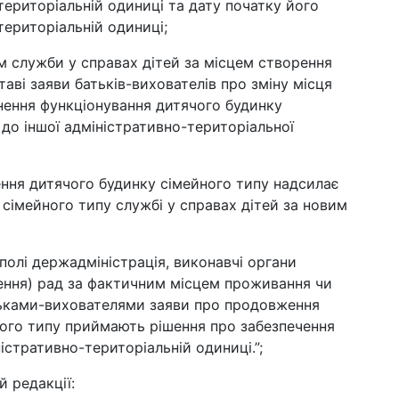
територіальній одиниці та дату початку його
територіальній одиниці;
м служби у справах дітей за місцем створення
таві заяви батьків-вихователів про зміну місця
ення функціонування дитячого будинку
 до іншої адміністративно-територіальної
ення дитячого будинку сімейного типу надсилає
сімейного типу службі у справах дітей за новим
полі держадміністрація, виконавчі органи
рення) рад за фактичним місцем проживання чи
батьками-вихователями заяви про продовження
ного типу приймають рішення про забезпечення
істративно-територіальній одиниці.”;
й редакції: