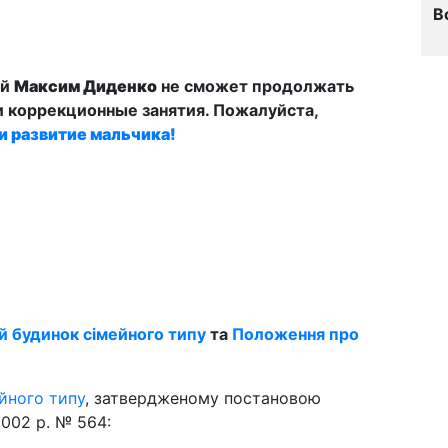
В
ий
Максим Диденко
не сможет продолжать
 коррекционные занятия. Пожалуйста,
и развитие мальчика!
 будинок сімейного типу
та
Положення про
йного типу
, затвердженому постановою
2002 р. № 564: