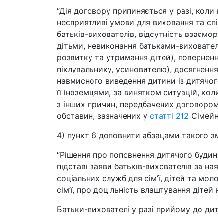
“Дія договору припиняється у разі, кол
несприятливі умови для виховання та сп
батьків-вихователів, відсутність взаємор
дітьми, невиконання батьками-виховател
розвитку та утримання дітей), поверненн
піклувальнику, усиновителю), досягненн
навмисного виведення дитини із дитячог
її іноземцями, за винятком ситуацій, ко
з інших причин, передбачених договором,
обставин, зазначених у
статті 212
Сімейно
4) пункт 6 доповнити абзацами такого зм
“Рішення про поповнення дитячого буди
підставі заяви батьків-вихователів за на
соціальних служб для сім’ї, дітей та мо
сім’ї, про доцільність влаштування дітей
Батьки-вихователі у разі прийому до ди