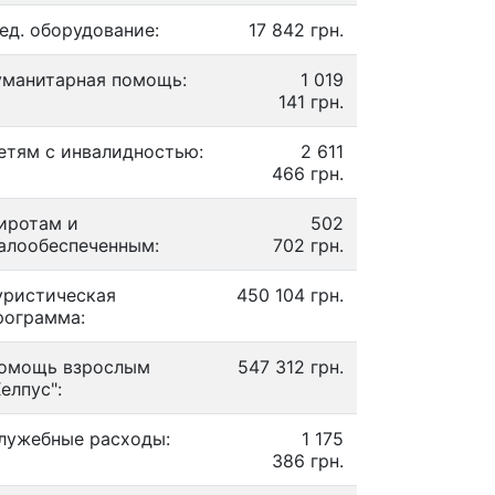
ед. оборудование:
17 842 грн.
уманитарная помощь:
1 019
141 грн.
етям с инвалидностью:
2 611
466 грн.
иротам и
502
алообеспеченным:
702 грн.
уристическая
450 104 грн.
рограмма:
омощь взрослым
547 312 грн.
Хелпус":
лужебные расходы:
1 175
386 грн.