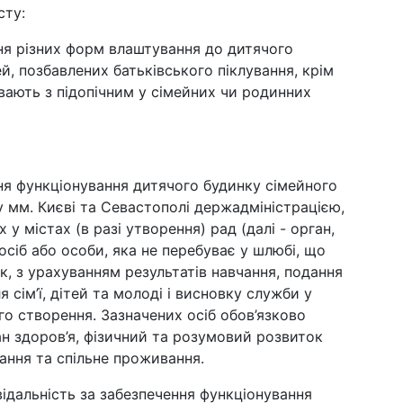
сту:
ня різних форм влаштування до дитячого
ей, позбавлених батьківського піклування, крім
вають з підопічним у сімейних чи родинних
ння функціонування дитячого будинку сімейного
мм. Києві та Севастополі держадміністрацією,
 містах (в разі утворення) рад (далі - орган,
осіб або особи, яка не перебуває у шлюбі, що
, з урахуванням результатів навчання, подання
 сім’ї, дітей та молоді і висновку служби у
го створення. Зазначених осіб обов’язково
ан здоров’я, фізичний та розумовий розвиток
ання та спільне проживання.
відальність за забезпечення функціонування