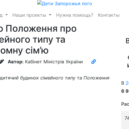
нд
Наши проекты
Нужна помощь?
Контакты
до Положення про
ейного типу та
омну сім’ю
Автор:
Кабінет Міністрів України
дитячий будинок сімейного типу та Положення
В
2
6 
Рас
7