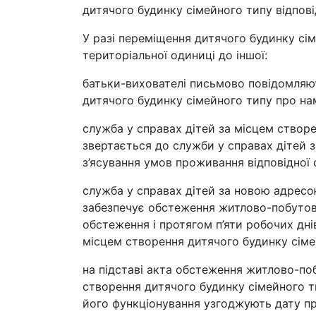
дитячого будинку сімейного типу відпов
У разі переміщення дитячого будинку сім
територіальної одиниці до іншої:
батьки-вихователі письмово повідомляют
дитячого будинку сімейного типу про на
служба у справах дітей за місцем створ
звертається до служби у справах дітей 
з’ясування умов проживання відповідної сі
служба у справах дітей за новою адресо
забезпечує обстеження житлово-побутов
обстеження і протягом п’яти робочих дні
місцем створення дитячого будинку сіме
на підставі акта обстеження житлово-по
створення дитячого будинку сімейного т
його функціонування узгоджують дату п