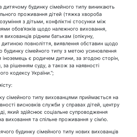
и в дитячому будинку сімейного типу виникають
ільного проживання дітей (тяжка хвороба
озуміння з дітьми, конфліктні стосунки між
ями обов’язків щодо належного виховання,
я вихованців рідним батькам (опікуну,
я дитиною повноліття, виявлення обставин щодо
о будинку сімейного типу з метою усиновлення
ли іноземець є родичем дитини, за згодою сторін,
 за рішенням суду, а також за наявності
го кодексу України.”;
істу:
нку сімейного типу вихованцями приймається на
явності висновків служби у справах дітей, центру
лоді, який здійснює соціальне супроводження
 на виховання та спільне проживання у сім’ю.
тячого будинку сімейного типу нових вихованців