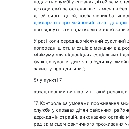
подають службі у справах дітей за місц
доходи сім’ї за останні шість місяців бе
дітей-сиріт і дітей, позбавлених батьків
декларацію про майновий стан і доходи
про відсутність податкових зобов’язань з
У разі коли середньомісячний сукупний д
попередні шість місяців є меншим від р
мінімуму для відповідних соціальних і д
функціонування дитячого будинку сімейно
захисту прав дитини.”;
5) у пункті 7:
абзац перший викласти в такій редакції:
“7. Контроль за умовами проживання вихо
служби у справах дітей районних, районн
держадміністрацій, виконавчих органів м
рад за місцем фактичного проживання чи