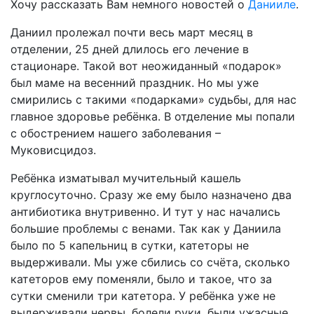
Хочу рассказать Вам немного новостей о
Данииле
.
Даниил пролежал почти весь март месяц в
отделении, 25 дней длилось его лечение в
стационаре. Такой вот неожиданный «подарок»
был маме на весенний праздник. Но мы уже
смирились с такими «подарками» судьбы, для нас
главное здоровье ребёнка. В отделение мы попали
с обострением нашего заболевания –
Муковисцидоз.
Ребёнка изматывал мучительный кашель
круглосуточно. Сразу же ему было назначено два
антибиотика внутривенно. И тут у нас начались
большие проблемы с венами. Так как у Даниила
было по 5 капельниц в сутки, катеторы не
выдерживали. Мы уже сбились со счёта, сколько
катеторов ему поменяли, было и такое, что за
сутки сменили три катетора. У ребёнка уже не
выдерживали нервы, болели руки, были ужасные