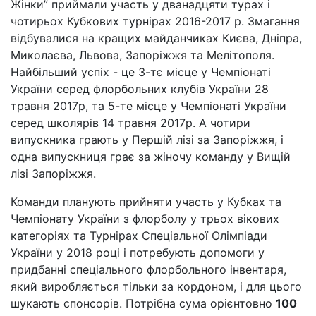
Жінки” приймали участь у дванадцяти турах і
чотирьох Кубкових турнірах 2016-2017 р. Змагання
відбувалися на кращих майданчиках Києва, Дніпра,
Миколаєва, Львова, Запоріжжя та Мелітополя.
Найбільший успіх - це 3-тє місце у Чемпіонаті
України серед флорбольних клубів України 28
травня 2017р, та 5-те місце у Чемпіонаті України
серед школярів 14 травня 2017р. А чотири
випускника грають у Першій лізі за Запоріжжя, і
одна випускниця грає за жіночу команду у Вищій
лізі Запоріжжя.
Команди планують прийняти участь у Кубках та
Чемпіонату України з флорболу у трьох вікових
категоріях та Турнірах Спеціальної Олімпіади
України у 2018 році і потребують допомоги у
придбанні спеціального флорбольного інвентаря,
який виробляється тільки за кордоном, і для цього
шукають спонсорів. Потрібна сума орієнтовно
100