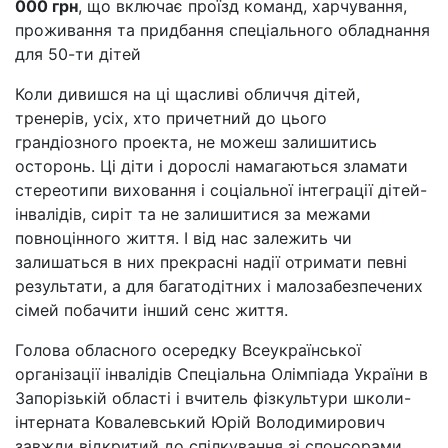
000 грн
, що включає проїзд команд, харчування,
проживання та придбання спеціального обладнання
для 50-ти дітей
Коли дивишся на ці щасливі обличчя дітей,
тренерів, усіх, хто причетний до цього
грандіозного проекта, не можеш залишитись
осторонь. Ці діти і дорослі намагаються зламати
стереотипи виховання і соціальної інтеграції дітей-
інвалідів, сиріт та не залишитися за межами
повноцінного життя. І від нас залежить чи
залишаться в них прекрасні надії отримати певні
результати, а для багатодітних і малозабезпечених
сімей побачити інший сенс життя.
Голова обласного осередку Всеукраїнської
організації інвалідів Спеціальна Олімпіада України в
Запорізькій області і вчитель фізкультури школи-
інтерната Ковалевський Юрій Володимирович
завжди відкритий до спілкування зі спонсорами