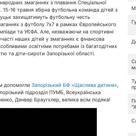
народних змаганнях з плавання Спеціальної
М
. 15-16 травня збірна футбольна команда дітей з
Луцьк захищатимуть футбольну честь
Г
змаганнях з футболу 7х7 в рамках Європейського
мпіади та УЄФА. Але, незважаючи на спортивні
часті наших дітей у змаганнях є фінансова
Д
особливими освітніми потребами із багатодітних
стю та діти-сироти Запорізької області.
С
м
Т
тям допомогли
Запорізький БФ «Щаслива дитина»
,
п
апорізький підрозділ ПУМБ, Всеукраїнська
нко, Денвер Браугхлер, велика всім подяка!
П
"
С