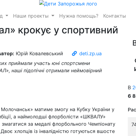
нд
Наши проекты
Нужна помощь?
Контакты
л» крокує у спортивний
Автор:
Юрій Ковалевський
deti.zp.ua
яких приймали участь юні спортсмени
Л», наші підопічні отримали неймовірний
В
2
6 
Молочанськ» матиме змогу на Кубку України у
Рас
амбіції, а наймолодші флорболісти «ШКВАЛУ»
 змагатися за медалі флорбольного Чемпіонату
7
 Двоє хлопців із інвалідністю готуються вшосте