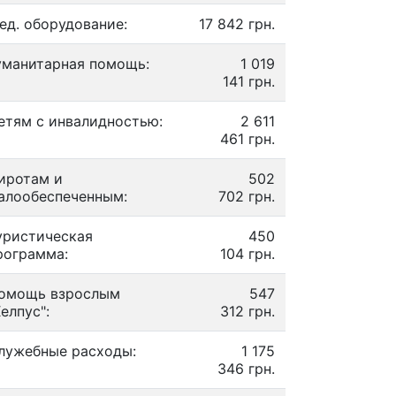
ед. оборудование:
17 842 грн.
уманитарная помощь:
1 019
141 грн.
етям с инвалидностью:
2 611
461 грн.
иротам и
502
алообеспеченным:
702 грн.
уристическая
450
рограмма:
104 грн.
омощь взрослым
547
Хелпус":
312 грн.
лужебные расходы:
1 175
346 грн.