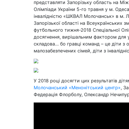
представляти Запорізьку область на Між
Олімпіади України 5-го травня у м. Одеса
інвалідністю «ШКВАЛ Молочанськ» в м. 
Запорізької області на Всеукраїнських 
футбольного тижня-2018 Спеціальної Олі
досягнення, вирішальним фактором для у
складова… бо гравці команд – це діти з 
малозабезпечених сімей, діти з інвалідні
У 2018 році досягти цих результатів ді
Молочанський «Менонітський центр»
, З
Федерація Флорболу, Олександр Нечипуре